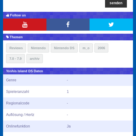
senden
Follow us
Themen
Reviews
Nintendo
Nintendo DS
m_o
2006
7.0 - 7.9
archiv
Yoshis Island DS Daten
Genre
-
Spieleranzahl
1
Regionalcode
-
Auflösung / Hertz
-
Onlinefunktion
Ja