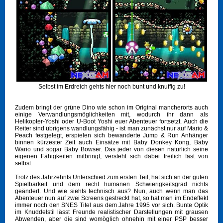
Selbst im Erdreich gehts hier noch bunt und knuffig zu!
Zudem bringt der grüne Dino wie schon im Original mancherorts auch
einige Verwandlungsmöglichkeiten mit, wodurch ihr dann als
Helikopter-Yoshi oder U-Boot Yoshi euer Abenteuer fortsetzt. Auch die
Reiter sind übrigens wandlungsfähig - ist man zunächst nur auf Mario &
Peach festgelegt, erspielen sich bewanderte Jump & Run Anhänger
binnen kürzester Zeit auch Einsätze mit Baby Donkey Kong, Baby
Wario und sogar Baby Bowser. Das jeder von diesen natürlich seine
eigenen Fähigkeiten mitbringt, versteht sich dabei freilich fast von
selbst.
Trotz des Jahrzehnts Unterschied zum ersten Teil, hat sich an der guten
Spielbarkeit und dem recht humanen Schwierigkeitsgrad nichts
geändert. Und wie siehts technisch aus? Nun, auch wenn man das
Abenteuer nun auf zwei Screens gestreckt hat, so hat man im Endeffekt
immer noch den SNES Titel aus dem Jahre 1995 vor sich. Bunte Optik
im Knuddelstil lässt Freunde realistischer Darstellungen mit grausen
Abwenden, aber die sind womöglich ohnehin mit einer PSP besser