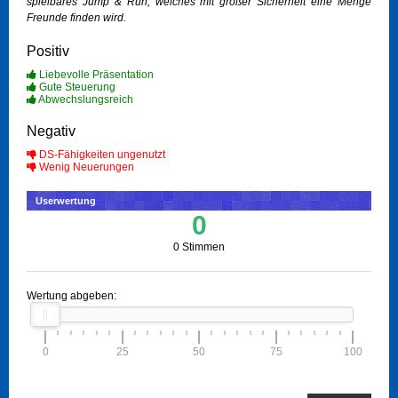
spielbares Jump & Run, welches mit großer Sicherheit eine Menge
Freunde finden wird.
Positiv
Liebevolle Präsentation
Gute Steuerung
Abwechslungsreich
Negativ
DS-Fähigkeiten ungenutzt
Wenig Neuerungen
Userwertung
0
0 Stimmen
Wertung abgeben:
0
25
50
75
100