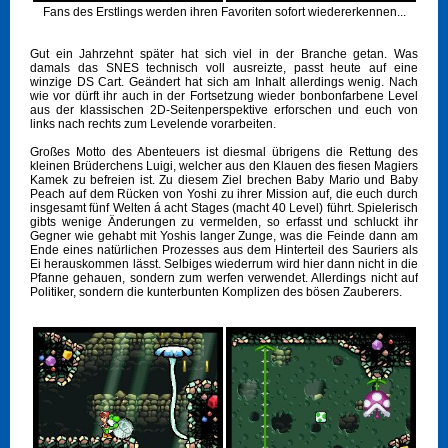
Fans des Erstlings werden ihren Favoriten sofort wiedererkennen...
Gut ein Jahrzehnt später hat sich viel in der Branche getan. Was
damals das SNES technisch voll ausreizte, passt heute auf eine
winzige DS Cart. Geändert hat sich am Inhalt allerdings wenig. Nach
wie vor dürft ihr auch in der Fortsetzung wieder bonbonfarbene Level
aus der klassischen 2D-Seitenperspektive erforschen und euch von
links nach rechts zum Levelende vorarbeiten.
Großes Motto des Abenteuers ist diesmal übrigens die Rettung des
kleinen Brüderchens Luigi, welcher aus den Klauen des fiesen Magiers
Kamek zu befreien ist. Zu diesem Ziel brechen Baby Mario und Baby
Peach auf dem Rücken von Yoshi zu ihrer Mission auf, die euch durch
insgesamt fünf Welten á acht Stages (macht 40 Level) führt. Spielerisch
gibts wenige Änderungen zu vermelden, so erfasst und schluckt ihr
Gegner wie gehabt mit Yoshis langer Zunge, was die Feinde dann am
Ende eines natürlichen Prozesses aus dem Hinterteil des Sauriers als
Ei herauskommen lässt. Selbiges wiederrum wird hier dann nicht in die
Pfanne gehauen, sondern zum werfen verwendet. Allerdings nicht auf
Politiker, sondern die kunterbunten Komplizen des bösen Zauberers.