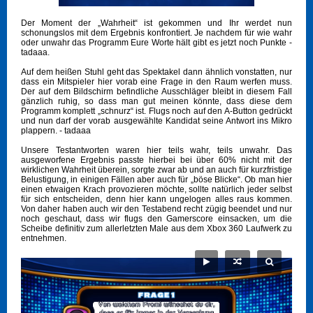
Der Moment der „Wahrheit“ ist gekommen und Ihr werdet nun
schonungslos mit dem Ergebnis konfrontiert. Je nachdem für wie wahr
oder unwahr das Programm Eure Worte hält gibt es jetzt noch Punkte -
tadaaa.
Auf dem heißen Stuhl geht das Spektakel dann ähnlich vonstatten, nur
dass ein Mitspieler hier vorab eine Frage in den Raum werfen muss.
Der auf dem Bildschirm befindliche Ausschläger bleibt in diesem Fall
gänzlich ruhig, so dass man gut meinen könnte, dass diese dem
Programm komplett „schnurz“ ist. Flugs noch auf den A-Button gedrückt
und nun darf der vorab ausgewählte Kandidat seine Antwort ins Mikro
plappern. - tadaaa
Unsere Testantworten waren hier teils wahr, teils unwahr. Das
ausgeworfene Ergebnis passte hierbei bei über 60% nicht mit der
wirklichen Wahrheit überein, sorgte zwar ab und an auch für kurzfristige
Belustigung, in einigen Fällen aber auch für „böse Blicke“. Ob man hier
einen etwaigen Krach provozieren möchte, sollte natürlich jeder selbst
für sich entscheiden, denn hier kann ungelogen alles raus kommen.
Von daher haben auch wir den Testabend recht zügig beendet und nur
noch geschaut, dass wir flugs den Gamerscore einsacken, um die
Scheibe definitiv zum allerletzten Male aus dem Xbox 360 Laufwerk zu
entnehmen.