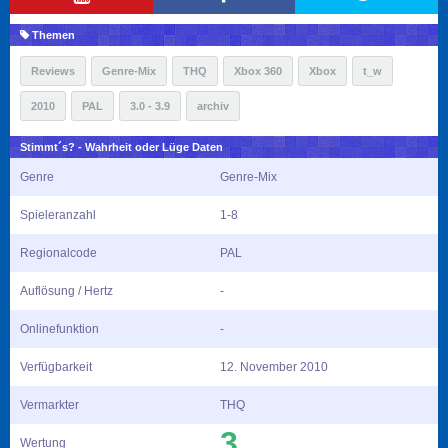
Themen
Reviews
Genre-Mix
THQ
Xbox 360
Xbox
t_w
2010
PAL
3.0 - 3.9
archiv
Stimmt´s? - Wahrheit oder Lüge Daten
Genre
Genre-Mix
Spieleranzahl
1-8
Regionalcode
PAL
Auflösung / Hertz
-
Onlinefunktion
-
Verfügbarkeit
12. November 2010
Vermarkter
THQ
3
Wertung