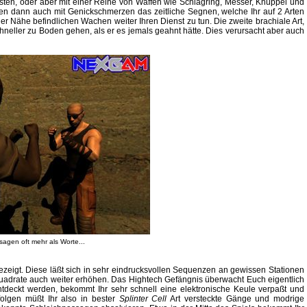
sten, oder aber mit einer Reihe von Waffen wie Schlagring, Messer, Knüppel und
n dann auch mit Genickschmerzen das zeitliche Segnen, welche Ihr auf 2 Arten
n der Nähe befindlichen Wachen weiter Ihren Dienst zu tun. Die zweite brachiale Art,
neller zu Boden gehen, als er es jemals geahnt hätte. Dies verursacht aber auch
sagen oft mehr als Worte...
zeigt. Diese läßt sich in sehr eindrucksvollen Sequenzen an gewissen Stationen
r Quadrate auch weiter erhöhen. Das Hightech Gefängnis überwacht Euch eigentlich
en entdeckt werden, bekommt Ihr sehr schnell eine elektronische Keule verpaßt und
folgen müßt Ihr also in bester
Splinter Cell
Art versteckte Gänge und modrige