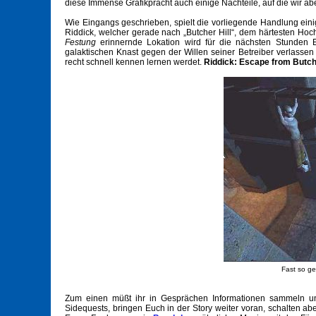
diese Immense Grafikpracht auch einige Nachteile, auf die wir ab
Wie Eingangs geschrieben, spielt die vorliegende Handlung ein
Riddick, welcher gerade nach „Butcher Hill“, dem härtesten Hoc
Festung
erinnernde Lokation wird für die nächsten Stunden E
galaktischen Knast gegen der Willen seiner Betreiber verlassen k
recht schnell kennen lernen werdet.
Riddick: Escape from Butc
Fast so ge
Zum einen müßt ihr in Gesprächen Informationen sammeln u
Sidequests, bringen Euch in der Story weiter voran, schalten ab