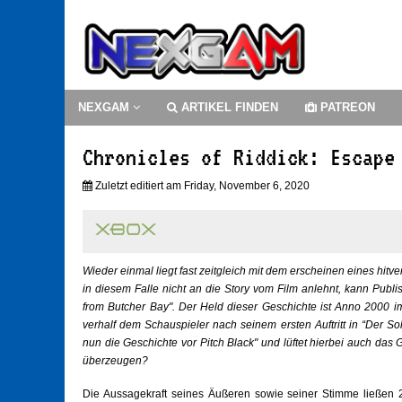
NEXGAM
ARTIKEL FINDEN
PATREON
Chronicles of Riddick: Escape
Zuletzt editiert am Friday, November 6, 2020
Wieder einmal liegt fast zeitgleich mit dem erscheinen eines hit
in diesem Falle nicht an die Story vom Film anlehnt, kann Publ
from Butcher Bay". Der Held dieser Geschichte ist Anno 2000 i
verhalf dem Schauspieler nach seinem ersten Auftritt in “Der S
nun die Geschichte vor Pitch Black" und lüftet hierbei auch das
überzeugen?
Die Aussagekraft seines Äußeren sowie seiner Stimme ließen