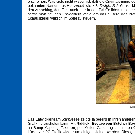
erscheinen. Was viele nicht wissen ist, daß die Originalstimme d
bekannten Namen aus Hollywood wie z.B.
Dwight Schulz
aka Mu
den Ausschlag, den Titel auch hier in den Pal-Gefilden in seine
setzte man bei den Entwicklern vor allem das äußere des Pro
Schauspieler wirklich im Spiel zu steuern.
Wil
Das Entwicklerteam
Starbreeze
zeigte ja bereits in ihren andere
Grafik herausholen kann. Mit
Riddick: Escape von Butcher Ba
an Bump-Mapping, Texturen, per Motion Capturing animierten Ge
Lücke zur PC Grafik wieder um einiges kleiner werden. Dies gab 