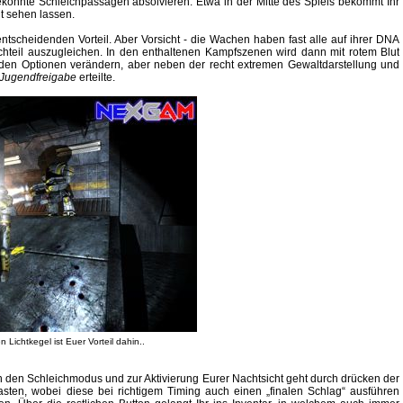
ekonnte Schleichpassagen absolvieren. Etwa in der Mitte des Spiels bekommt Ihr
t sehen lassen.
tscheidenden Vorteil. Aber Vorsicht - die Wachen haben fast alle auf ihrer DNA
teil auszugleichen. In den enthaltenen Kampfszenen wird dann mit rotem Blut
n den Optionen verändern, aber neben der recht extremen Gewaltdarstellung und
 Jugendfreigabe
erteilte.
 Lichtkegel ist Euer Vorteil dahin..
 In den Schleichmodus und zur Aktivierung Eurer Nachtsicht geht durch drücken der
asten, wobei diese bei richtigem Timing auch einen „finalen Schlag“ ausführen