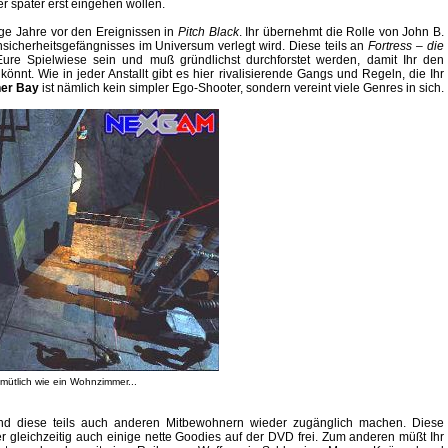
er später erst eingehen wollen.
ige Jahre vor den Ereignissen in
Pitch Black
. Ihr übernehmt die Rolle von John B.
hsicherheitsgefängnisses im Universum verlegt wird. Diese teils an
Fortress – die
ure Spielwiese sein und muß gründlichst durchforstet werden, damit Ihr den
önnt. Wie in jeder Anstallt gibt es hier rivalisierende Gangs und Regeln, die Ihr
her Bay
ist nämlich kein simpler Ego-Shooter, sondern vereint viele Genres in sich.
mütlich wie ein Wohnzimmer...
nd diese teils auch anderen Mitbewohnern wieder zugänglich machen. Diese
er gleichzeitig auch einige nette Goodies auf der DVD frei. Zum anderen müßt Ihr