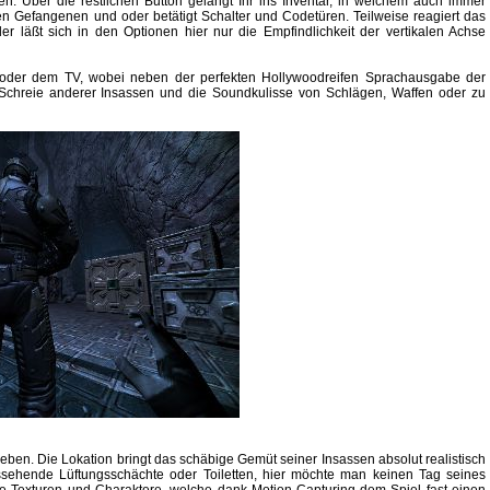
n. Über die restlichen Button gelangt Ihr ins Inventar, in welchem auch immer
en Gefangenen und oder betätigt Schalter und Codetüren. Teilweise reagiert das
r läßt sich in den Optionen hier nur die Empfindlichkeit der vertikalen Achse
 oder dem TV, wobei neben der perfekten Hollywoodreifen Sprachausgabe der
 Schreie anderer Insassen und die Soundkulisse von Schlägen, Waffen oder zu
ben. Die Lokation bringt das schäbige Gemüt seiner Insassen absolut realistisch
ssehende Lüftungsschächte oder Toiletten, hier möchte man keinen Tag seines