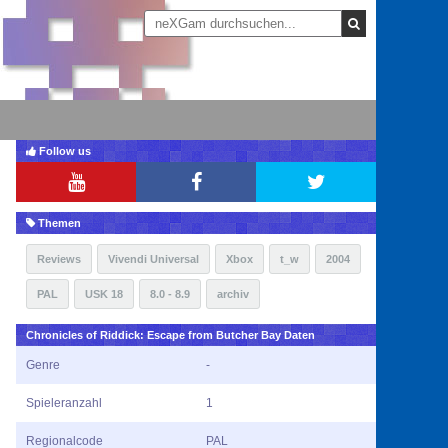
Follow us
Themen
Reviews
Vivendi Universal
Xbox
t_w
2004
PAL
USK 18
8.0 - 8.9
archiv
Chronicles of Riddick: Escape from Butcher Bay Daten
Genre
-
Spieleranzahl
1
Regionalcode
PAL