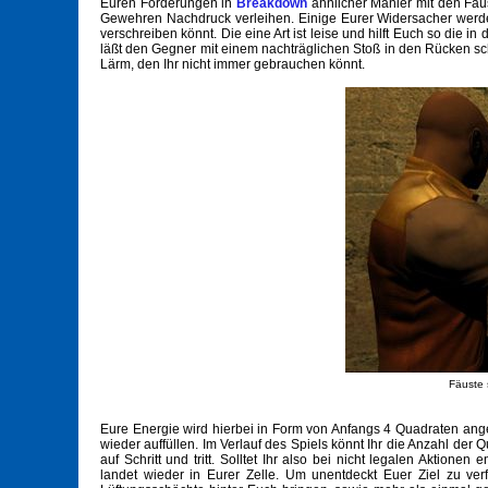
Euren Forderungen in
Breakdown
ähnlicher Manier mit den Fäu
Gewehren Nachdruck verleihen. Einige Eurer Widersacher werde
verschreiben könnt. Die eine Art ist leise und hilft Euch so die i
läßt den Gegner mit einem nachträglichen Stoß in den Rücken sch
Lärm, den Ihr nicht immer gebrauchen könnt.
Fäuste 
Eure Energie wird hierbei in Form von Anfangs 4 Quadraten ange
wieder auffüllen. Im Verlauf des Spiels könnt Ihr die Anzahl de
auf Schritt und tritt. Solltet Ihr also bei nicht legalen Aktion
landet wieder in Eurer Zelle. Um unentdeckt Euer Ziel zu ver