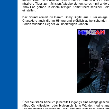
lassen. Über die schwarze Taste könnt Ihr Eure Sicht 2x zoome
nützliche Tipps zur nächsten Aufgabe stehen, sprecht mit ander
Xbox-Pad gerade in einem hitzigen Kampf recht sensibel. Leide
einstellen.
Der Sound
kommt ihn klarem Dolby Digital aus Eurer Anlage
Charaktere auch die im Hintergrund plötzlich aufpeitschenden
Boden fallenden Gegner voll überzeugen können.
Über
die Grafik
habe ich ja bereits Eingangs eine Menge geschrie
rüber. Ob Kritzeleien oder blutverschmierte Wände, modrig au