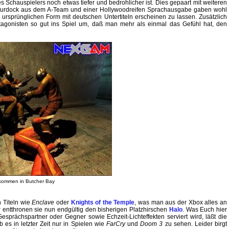
es Schauspielers noch etwas tiefer und bedrohlicher ist. Dies gepaart mit weiteren
rdock aus dem A-Team und einer Hollywoodreifen Sprachausgabe gaben wohl
r ursprünglichen Form mit deutschen Untertiteln erscheinen zu lassen. Zusätzlich
tagonisten so gut ins Spiel um, daß man mehr als einmal das Gefühl hat, den
lkommen in Butcher Bay
n Titeln wie
Enclave
oder
Knights of the Temple
, was man aus der Xbox alles an
y
entthronen sie nun endgültig den bisherigen Platzhirschen
Halo
. Was Euch hier
sprächspartner oder Gegner sowie Echzeit-Lichteffekten serviert wird, läßt die
es in letzter Zeit nur in Spielen wie
FarCry
und
Doom 3
zu sehen. Leider birgt