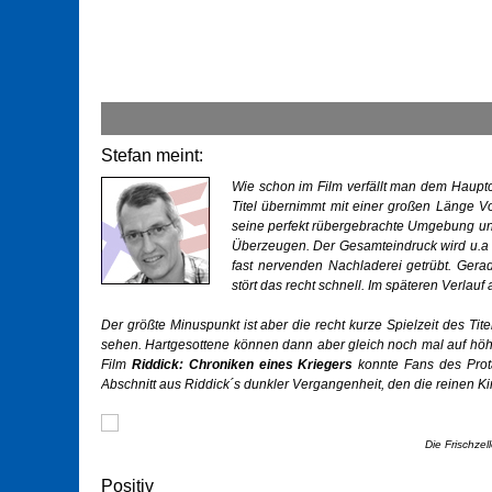
Stefan meint:
Wie schon im Film verfällt man dem Hauptch
Titel übernimmt mit einer großen Länge Vo
seine perfekt rübergebrachte Umgebung un
Überzeugen. Der Gesamteindruck wird u.a d
fast nervenden Nachladerei getrübt. Gera
stört das recht schnell. Im späteren Verlau
Der größte Minuspunkt ist aber die recht kurze Spielzeit des Ti
sehen. Hartgesottene können dann aber gleich noch mal auf höh
Film
Riddick: Chroniken eines Kriegers
konnte Fans des Prota
Abschnitt aus Riddick´s dunkler Vergangenheit, den die reinen K
Die Frischzel
Positiv