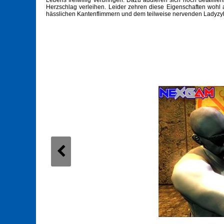
Lebens freiwillig verbringen. Dazu addieren sich hoch detailli
Herzschlag verleihen. Leider zehren diese Eigenschaften woh
hässlichen Kantenflimmern und dem teilweise nervenden Ladyzyk