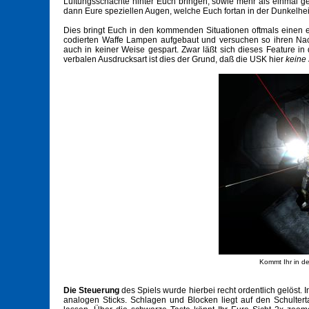
Lüftungsschächte hinter Euch bringen, sowie mehr als einmal g
dann Eure speziellen Augen, welche Euch fortan in der Dunkelhei
Dies bringt Euch in den kommenden Situationen oftmals einen en
codierten Waffe Lampen aufgebaut und versuchen so ihren Nach
auch in keiner Weise gespart. Zwar läßt sich dieses Feature i
verbalen Ausdrucksart ist dies der Grund, daß die USK hier
keine
Kommt Ihr in den
Die Steuerung
des Spiels wurde hierbei recht ordentlich gelöst.
analogen Sticks. Schlagen und Blocken liegt auf den Schultert