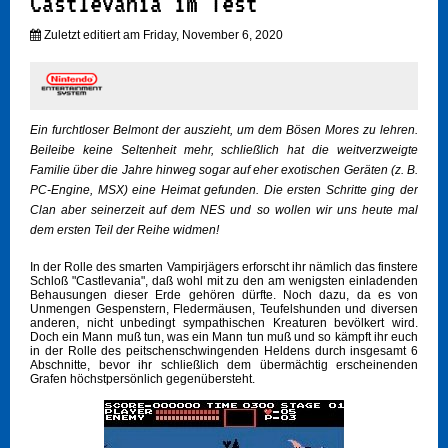
Castlevania im Test
Zuletzt editiert am Friday, November 6, 2020
Ein furchtloser Belmont der auszieht, um dem Bösen Mores zu lehren.
Beileibe keine Seltenheit mehr, schließlich hat die weitverzweigte
Familie über die Jahre hinweg sogar auf eher exotischen Geräten (z. B.
PC-Engine, MSX) eine Heimat gefunden. Die ersten Schritte ging der
Clan aber seinerzeit auf dem NES und so wollen wir uns heute mal
dem ersten Teil der Reihe widmen!
In der Rolle des smarten Vampirjägers erforscht ihr nämlich das finstere
Schloß "Castlevania", daß wohl mit zu den am wenigsten einladenden
Behausungen dieser Erde gehören dürfte. Noch dazu, da es von
Unmengen Gespenstern, Fledermäusen, Teufelshunden und diversen
anderen, nicht unbedingt sympathischen Kreaturen bevölkert wird.
Doch ein Mann muß tun, was ein Mann tun muß und so kämpft ihr euch
in der Rolle des peitschenschwingenden Heldens durch insgesamt 6
Abschnitte, bevor ihr schließlich dem übermächtig erscheinenden
Grafen höchstpersönlich gegenübersteht.