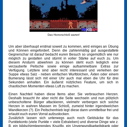
Das Horrorschloß wartet!
Um aber überhaupt erstmal soweit zu kommen, wird einiges an Übung
und Können eingefordert. Denn die zahlenmäßig gut ausgestattete
Gegnerschar ist darauf bedacht euren Besuch so ungemütlich wie nur
möglich zu gestalten und stürmt in voller Stärke auf euch zu. Um
diesem Ansturm abwehren zu können steht euch lediglich eine
verzauberte Peitsche sowie einige aufsammelbare Extras zur
Verfügung. Letztere sind aber recht interessant und verleihen der
Suppe etwas Salz - neben einfachen Wurfdolchen, Äxten oder einem
Bumerang lässt sich mit einer Uhr auch mal eben die Uhr für drei
Sekunden anhalten. Ein äußerst nützliches Feature, um sich in
chaotischen Momenten etwas Luft zu machen.
Einen Nachteil haben diese Items aber. Sie verbrauchen Herzen.
Deshalb braucht ihr aber nicht die Seite wechseln und nun plötzlich
unbescholtene Bürger attackieren, vielmehr verbergen sich solche
Herzen in wahren Massen im Schloß, zumeist hinter irgendwelchen
Wandkerzen (?). Ein Peitschenhieb legt diese dann unmittelbar frei und
erlaubt euch euren Vorrat aufzustocken.
Zusätzlich lassen sich unterwegs auch noch Geldsäcke für das
Punktekonto (viele Punkte = viele Extraleben) und diverse Dinge wie z.
B. ein bildschirmleerendes Kruzifix, ein Unverwundbarkeitstrank oder