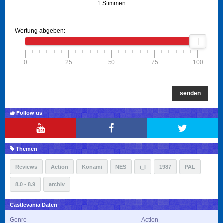
1 Stimmen
Wertung abgeben:
0
25
50
75
100
senden
Follow us
Themen
Reviews
Action
Konami
NES
i_l
1987
PAL
8.0 - 8.9
archiv
Castlevania Daten
Genre
Action