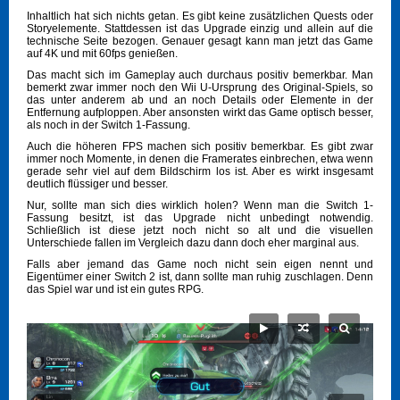
Inhaltlich hat sich nichts getan. Es gibt keine zusätzlichen Quests oder
Storyelemente. Stattdessen ist das Upgrade einzig und allein auf die
technische Seite bezogen. Genauer gesagt kann man jetzt das Game
auf 4K und mit 60fps genießen.
Das macht sich im Gameplay auch durchaus positiv bemerkbar. Man
bemerkt zwar immer noch den Wii U-Ursprung des Original-Spiels, so
das unter anderem ab und an noch Details oder Elemente in der
Entfernung aufploppen. Aber ansonsten wirkt das Game optisch besser,
als noch in der Switch 1-Fassung.
Auch die höheren FPS machen sich positiv bemerkbar. Es gibt zwar
immer noch Momente, in denen die Framerates einbrechen, etwa wenn
gerade sehr viel auf dem Bildschirm los ist. Aber es wirkt insgesamt
deutlich flüssiger und besser.
Nur, sollte man sich dies wirklich holen? Wenn man die Switch 1-
Fassung besitzt, ist das Upgrade nicht unbedingt notwendig.
Schließlich ist diese jetzt noch nicht so alt und die visuellen
Unterschiede fallen im Vergleich dazu dann doch eher marginal aus.
Falls aber jemand das Game noch nicht sein eigen nennt und
Eigentümer einer Switch 2 ist, dann sollte man ruhig zuschlagen. Denn
das Spiel war und ist ein gutes RPG.