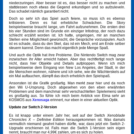
niederzuringen. Aber besser ist es, das besser nicht zu machen und
stattdessen noch etwas die Gegend erkundigen und so aufzuleveln.
Das schadet nämlich garantiert nicht.
Doch so sehr ich das Spiel auch feiere, so muss ich es ebenso
kritisieren. Denn es hat erhebliche Schwächen. Die Story
beispielsweise braucht lange, um Fahrt aufzunehmen. Die ersten drei
bis vier Stunden sind im Grunde ein einziger Infodrop, der noch dazu
schlecht erzählt worden ist. Ich hatte, ungelogen, mir an manchen
Stellen eine Möglichkeit gewünscht, die Gespräche vorzuspulen. Auch
ist es schade, dass du den Skel, das ist ein Mech, erst am Ende selber
steuern kannst. Denn das macht eigentlich jede Menge Spaß.
Und auch die Optik hat ihre Probleme. Die Nintendo Switch mag zwar
inzwischen ihr Alter erreicht haben. Aber das rechtfertigt noch lange
nicht, dass hier Objekte und Details aufploppen. Wenn ich mich
beispielsweise dem Eingang von New Los Angeles, der Stadt, in der
die Menschen wohnen, nähere und ich sehe, wie die Wächterskels auf
ein Mal auftauchen, dämpft das doch erheblich den Spielspaß.
Ansonsten ist die Grafik großartig. Man merkt zwar hier und da noch
den Wii U-Ursprung. Doch abgesehen von den eben erwähnten
Problemen und dem manchmal sehr verschachtelten Spielemenü sieht
es großartig aus. So fühle ich mich beim Anblick von Elma sehr an
KOSMOS aus
Xenosaga
erinnert, nur eben in einer aktuellen Optik.
Update zur Switch 2-Version
Es ist knapp unter einem Jahr her, seit auf der Switch
Xenoblade
Chronicles X – Definitve Edition
herausgekommen ist. Was damals
vermutlich niemand geahnt haben dürfte, war, dass jetzt ein Switch 2-
Upgrade erschienen ist. Falls man die Switch 1-Version sein eigen
nennt, braucht man nur 4,99€ zahlen, um es sich zu holen.