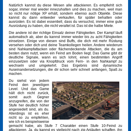
Natürlich kannst du diese Wesen alle attackieren. Es empfiehlt sich
sogar, immer mal wieder innezuhalten und dies zu machen, weil man
so nicht nur nötige XP erhält, sondern ebenso auch Objekte. Diese
kannst du dann entweder verkaufen, für später behalten oder
ausrüsten. Es ist dabei essentiell, dass du versuchst, immer eine gute
Ausrüstung zu haben, die nicht veraltet ist. Das ist die halbe Miete.
Die andere ist der richtige Einsatz deiner Fähigkeiten. Der Kampf läuft
automatisch ab, aber du kannst immer wieder bis zu acht Fähigkeiten
einsetzen. Einige von diesen sind Buffs, die dich mit mehr Rüstung
versehen oder dich und deine Teamkollegen heilen. Andere wiederum
sind Nahkampfattacken oder flächendeckende Attacken, die du am
besten dann nutzt, wenn ein Feind am Boden liegt. Das Game gibt dir
deutliche Signale, wann es sich lohnt, einen bestimmten Angriff
einzusetzen oder via Knopfdruck vom Fern- in den Nahkampf zu
wechseln und umgekehrt. Das Ergebnis sind dynamische
Auseinandersetzungen, die dir schon sehr schnell anfangen, Spaß zu
machen.
Du siehst von jedem
Feind den jeweiligen
Level. Und das Game
hält dich nicht zurück,
somit auch Gegner
anzugreifen, die von der
Stufe her deutlich höher
angesiedelt sind, als du.
Allerdings ist es eher
nicht so zu empfehlen,
wie ich es beispielsweise
gemacht habe, als Stufe 7 Charakter einen Stufe 10-Feind zu
attackieren. Ja, du kannst es vielleicht nach zig Anläufen schaffen, ihn