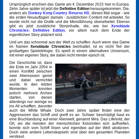
Ursprünglich erschien das Game am 4. Dezember 2015 hier in Europa.
Zehn Jahre später ist jetzt die
Definitive Edition
herausgekommen. Die,
anders als
Donkey Kong Country Returns HD
, dieses Mal sogar - wie
die ersten Neuauflagen damals - zusätzlichen Content mit anbietet. So
wurde nicht nur die Grafik und die Menüführung überarbeitet. Ebenso
gibt es jetzt zusätzliche Storyinhalte, die, wie bei
Xenoblade
Chronicles: Definitive Edition
, vor allem nach dem Ende der
eigentlichen Story platziert sind.
Und um das schonmal aus der Welt zu schaffen: Auch wenn das Game
im Namen
Xenoblade Chronicles
beinhaltet, ist es nicht Teil der
großartigen Spieletrilogie. Es spielt in einem alternativen Universum,
mit einer eigenen Story, die dabei nicht minder episch ist.
Die Geschichte ist, dass
die Erde im Jahr 2054 in
einen Konflikt zwischen
zwei Alienrassen geriet
und dabei vernichtet
wurde. In den letzten
Momenten konnten
jedoch mehrere Archen
starten, von denen
allerdings nur wenige es
ins All schafften, darunter
auch die White Whale. Doch zwei Jahre später findet eine der
Aggressoren das Schiff und greift es an. Schwer beschädigt baut es
eine Bruchlandung auf einer Alienwelt, genannt Mira. Das Lifehold, der
Ort, wo die meisten der menschlichen Kolonisten sich aufhielten,
konnte sich vom Schiff lösen und irgendwo auf der Welt abstürzen.
Doch viele andere Lebenskapseln sind über den gesamten Planeten
verstreut.