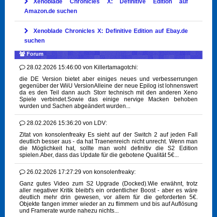
Xenoblade Chronicles X: Definitive Edition auf
Amazon.de suchen
Xenoblade Chronicles X: Definitive Edition auf Ebay.de
suchen
Forum
28.02.2026 15:46:00
von
Killertamagotchi:
die DE Version bietet aber einiges neues und verbesserrungen
gegenüber der WiiU VersionAlleine der neue Epilog ist lohnenswert
da es den Teil dann auch Storr technisch mit den anderen Xeno
Spiele verbindet.Sowie das einige nervige Macken behoben
wurden und Sachen abgeändert wurden...
28.02.2026 15:36:20
von
LDV:
Zitat von konsolenfreaky Es sieht auf der Switch 2 auf jeden Fall
deutlich besser aus - da hat Traenenreich nicht unrecht. Wenn man
die Möglichkeit hat, sollte man wohl definitiv die S2 Edition
spielen.Aber, dass das Update für die gebotene Qualität 5€...
26.02.2026 17:27:29
von
konsolenfreaky:
Ganz gutes Video zum S2 Upgrade (Docked).Wie erwähnt, trotz
aller negativer Kritik bleibt's ein ordentlicher Boost - aber es wäre
deutlich mehr drin gewesen, vor allem für die geforderten 5€.
Objekte fangen immer wieder an zu flimmern und bis auf Auflösung
und Framerate wurde nahezu nichts...