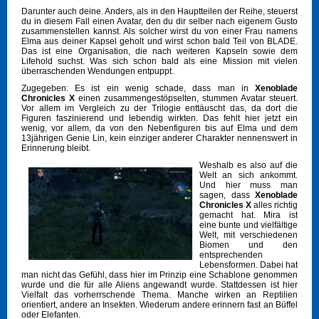
Darunter auch deine. Anders, als in den Hauptteilen der Reihe, steuerst
du in diesem Fall einen Avatar, den du dir selber nach eigenem Gusto
zusammenstellen kannst. Als solcher wirst du von einer Frau namens
Elma aus deiner Kapsel geholt und wirst schon bald Teil von BLADE.
Das ist eine Organisation, die nach weiteren Kapseln sowie dem
Lifehold suchst. Was sich schon bald als eine Mission mit vielen
überraschenden Wendungen entpuppt.
Zugegeben: Es ist ein wenig schade, dass man in
Xenoblade
Chronicles X
einen zusammengestöpselten, stummen Avatar steuert.
Vor allem im Vergleich zu der Trilogie enttäuscht das, da dort die
Figuren faszinierend und lebendig wirkten. Das fehlt hier jetzt ein
wenig, vor allem, da von den Nebenfiguren bis auf Elma und dem
13jährigen Genie Lin, kein einziger anderer Charakter nennenswert in
Erinnerung bleibt.
Weshalb es also auf die
Welt an sich ankommt.
Und hier muss man
sagen, dass
Xenoblade
Chronicles X
alles richtig
gemacht hat. Mira ist
eine bunte und vielfältige
Welt, mit verschiedenen
Biomen und den
entsprechenden
Lebensformen. Dabei hat
man nicht das Gefühl, dass hier im Prinzip eine Schablone genommen
wurde und die für alle Aliens angewandt wurde. Stattdessen ist hier
Vielfalt das vorherrschende Thema. Manche wirken an Reptilien
orientiert, andere an Insekten. Wiederum andere erinnern fast an Büffel
oder Elefanten.