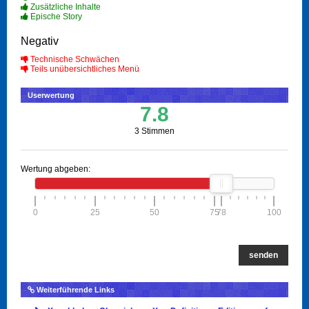
Zusätzliche Inhalte
Epische Story
Negativ
Technische Schwächen
Teils unübersichtliches Menü
Userwertung
7.8
3 Stimmen
Wertung abgeben:
0
25
50
75
78
100
senden
Weiterführende Links