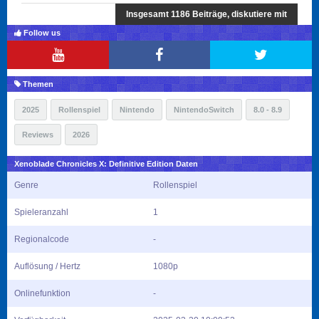
Insgesamt 1186 Beiträge, diskutiere mit
Follow us
Themen
2025
Rollenspiel
Nintendo
NintendoSwitch
8.0 - 8.9
Reviews
2026
Xenoblade Chronicles X: Definitive Edition Daten
Genre
Rollenspiel
Spieleranzahl
1
Regionalcode
-
Auflösung / Hertz
1080p
Onlinefunktion
-