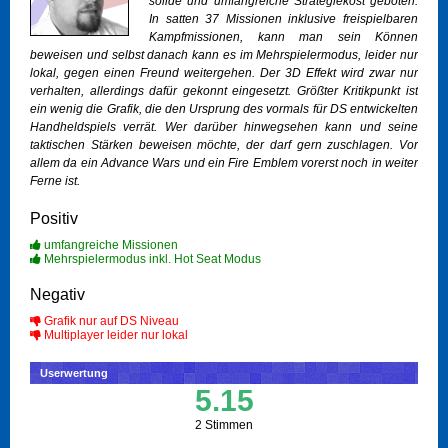
solide und umfangreiche Strategiekost geboten.
In satten 37 Missionen inklusive freispielbaren
Kampfmissionen, kann man sein Können
beweisen und selbst danach kann es im Mehrspielermodus, leider nur
lokal, gegen einen Freund weitergehen. Der 3D Effekt wird zwar nur
verhalten, allerdings dafür gekonnt eingesetzt. Größter Kritikpunkt ist
ein wenig die Grafik, die den Ursprung des vormals für DS entwickelten
Handheldspiels verrät. Wer darüber hinwegsehen kann und seine
taktischen Stärken beweisen möchte, der darf gern zuschlagen. Vor
allem da ein Advance Wars und ein Fire Emblem vorerst noch in weiter
Ferne ist.
Positiv
umfangreiche Missionen
Mehrspielermodus inkl. Hot Seat Modus
Negativ
Grafik nur auf DS Niveau
Multiplayer leider nur lokal
Userwertung
5.15
2 Stimmen