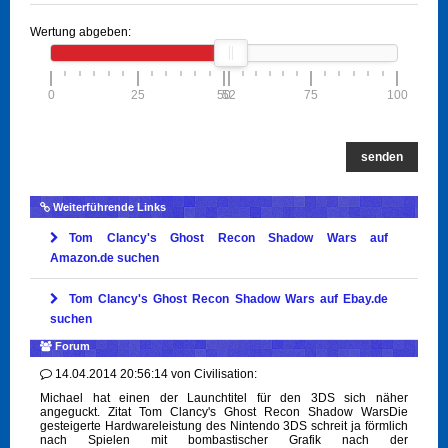
Wertung abgeben:
0
25
50
52
75
100
senden
Weiterführende Links
Tom Clancy's Ghost Recon Shadow Wars auf
Amazon.de suchen
Tom Clancy's Ghost Recon Shadow Wars auf Ebay.de
suchen
Forum
14.04.2014 20:56:14
von
Civilisation:
Michael hat einen der Launchtitel für den 3DS sich näher
angeguckt. Zitat Tom Clancy's Ghost Recon Shadow WarsDie
gesteigerte Hardwareleistung des Nintendo 3DS schreit ja förmlich
nach Spielen mit bombastischer Grafik nach der