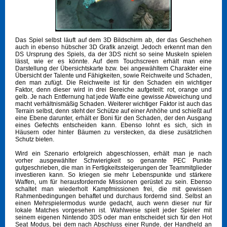
Das Spiel selbst läuft auf dem 3D Bildschirm ab, der das Geschehen
auch in ebenso hübscher 3D Grafik anzeigt. Jedoch erkennt man den
DS Ursprung des Spiels, da der 3DS nicht so seine Muskeln spielen
lässt, wie er es könnte. Auf dem Touchscreen erhält man eine
Darstellung der Übersichtskarte bzw. bei angewähltem Charakter eine
Übersicht der Talente und Fähigkeiten, sowie Reichweite und Schaden,
den man zufügt. Die Reichweite ist für den Schaden ein wichtiger
Faktor, denn dieser wird in drei Bereiche aufgeteilt: rot, orange und
gelb. Je nach Entfernung hat jede Waffe eine gewisse Abweichung und
macht verhältnismäßig Schaden. Weiterer wichtiger Faktor ist auch das
Terrain selbst, denn steht der Schütze auf einer Anhöhe und schießt auf
eine Ebene darunter, erhält er Boni für den Schaden, der den Ausgang
eines Gefechts entscheiden kann. Ebenso lohnt es sich, sich in
Häusern oder hinter Bäumen zu verstecken, da diese zusätzlichen
Schutz bieten.
Wird ein Szenario erfolgreich abgeschlossen, erhält man je nach
vorher ausgewählter Schwierigkeit so genannte PEC Punkte
gutgeschrieben, die man in Fertigkeitssteigerungen der Teammitglieder
investieren kann. So kriegen sie mehr Lebenspunkte und stärkere
Waffen, um für herausfordernde Missionen gerüstet zu sein. Ebenso
schaltet man wiederholt Kampfmissionen frei, die mit gewissen
Rahmenbedingungen behaftet und durchaus fordernd sind. Selbst an
einen Mehrspielermodus wurde gedacht, auch wenn dieser nur für
lokale Matches vorgesehen ist. Wahlweise spielt jeder Spieler mit
seinem eigenen Nintendo 3DS oder man entscheidet sich für den Hot
Seat Modus, bei dem nach Abschluss einer Runde, der Handheld an