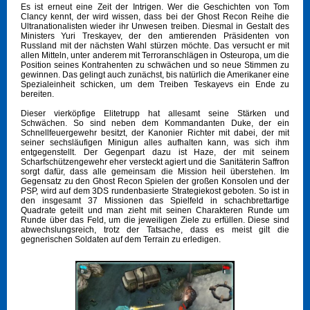
Es ist erneut eine Zeit der Intrigen. Wer die Geschichten von Tom
Clancy kennt, der wird wissen, dass bei der Ghost Recon Reihe die
Ultranationalisten wieder ihr Unwesen treiben. Diesmal in Gestalt des
Ministers Yuri Treskayev, der den amtierenden Präsidenten von
Russland mit der nächsten Wahl stürzen möchte. Das versucht er mit
allen Mitteln, unter anderem mit Terroranschlägen in Osteuropa, um die
Position seines Kontrahenten zu schwächen und so neue Stimmen zu
gewinnen. Das gelingt auch zunächst, bis natürlich die Amerikaner eine
Spezialeinheit schicken, um dem Treiben Teskayevs ein Ende zu
bereiten.
Dieser vierköpfige Elitetrupp hat allesamt seine Stärken und
Schwächen. So sind neben dem Kommandanten Duke, der ein
Schnellfeuergewehr besitzt, der Kanonier Richter mit dabei, der mit
seiner sechsläufigen Minigun alles aufhalten kann, was sich ihm
entgegenstellt. Der Gegenpart dazu ist Haze, der mit seinem
Scharfschützengewehr eher versteckt agiert und die Sanitäterin Saffron
sorgt dafür, dass alle gemeinsam die Mission heil überstehen. Im
Gegensatz zu den Ghost Recon Spielen der großen Konsolen und der
PSP, wird auf dem 3DS rundenbasierte Strategiekost geboten. So ist in
den insgesamt 37 Missionen das Spielfeld in schachbrettartige
Quadrate geteilt und man zieht mit seinen Charakteren Runde um
Runde über das Feld, um die jeweiligen Ziele zu erfüllen. Diese sind
abwechslungsreich, trotz der Tatsache, dass es meist gilt die
gegnerischen Soldaten auf dem Terrain zu erledigen.