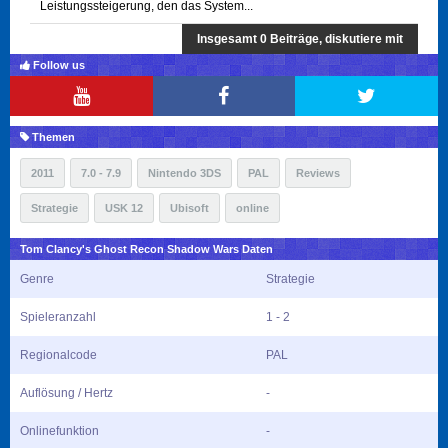
Leistungssteigerung, den das System...
Insgesamt 0 Beiträge, diskutiere mit
Follow us
Themen
2011
7.0 - 7.9
Nintendo 3DS
PAL
Reviews
Strategie
USK 12
Ubisoft
online
Tom Clancy's Ghost Recon Shadow Wars Daten
Genre
Strategie
Spieleranzahl
1 - 2
Regionalcode
PAL
Auflösung / Hertz
-
Onlinefunktion
-