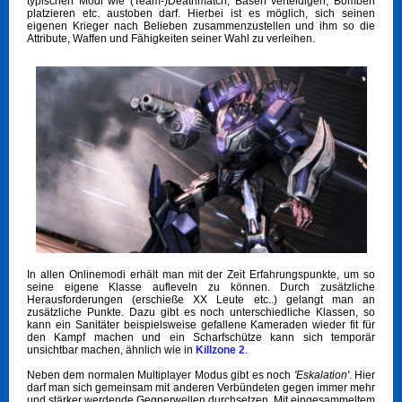
typischen Modi wie (Team-)Deathmatch, Basen verteidigen, Bomben
platzieren etc. austoben darf. Hierbei ist es möglich, sich seinen
eigenen Krieger nach Belieben zusammenzustellen und ihm so die
Attribute, Waffen und Fähigkeiten seiner Wahl zu verleihen.
In allen Onlinemodi erhält man mit der Zeit Erfahrungspunkte, um so
seine eigene Klasse aufleveln zu können. Durch zusätzliche
Herausforderungen (erschieße XX Leute etc..) gelangt man an
zusätzliche Punkte. Dazu gibt es noch unterschiedliche Klassen, so
kann ein Sanitäter beispielsweise gefallene Kameraden wieder fit für
den Kampf machen und ein Scharfschütze kann sich temporär
unsichtbar machen, ähnlich wie in
Killzone 2
.
Neben dem normalen Multiplayer Modus gibt es noch
'Eskalation'
. Hier
darf man sich gemeinsam mit anderen Verbündeten gegen immer mehr
und stärker werdende Gegnerwellen durchsetzen. Mit eingesammeltem