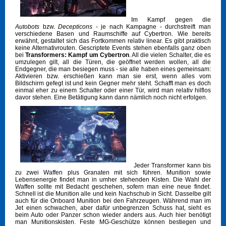
Im Kampf gegen die
Autobots
bzw.
Decepticons
- je nach Kampagne - durchstreift man
verschiedene Basen und Raumschiffe auf Cybertron. Wie bereits
erwähnt, gestaltet sich das Fortkommen relativ linear. Es gibt praktisch
keine Alternativrouten. Gescriptete Events stehen ebenfalls ganz oben
bei
Transformers: Kampf um Cybertron
. All die vielen Schalter, die es
umzulegen gilt, all die Türen, die geöffnet werden wollen, all die
Endgegner, die man besiegen muss - sie alle haben eines gemeinsam:
Aktivieren bzw. erschießen kann man sie erst, wenn alles vom
Bildschirm gefegt ist und kein Gegner mehr steht. Schafft man es doch
einmal eher zu einem Schalter oder einer Tür, wird man relativ hilflos
davor stehen. Eine Betätigung kann dann nämlich noch nicht erfolgen.
Jeder Transformer kann bis
zu zwei Waffen plus Granaten mit sich führen. Munition sowie
Lebensenergie findet man in umher stehenden Kisten. Die Wahl der
Waffen sollte mit Bedacht geschehen, sofern man eine neue findet.
Schnell ist die Munition alle und kein Nachschub in Sicht. Dasselbe gilt
auch für die Onboard Munition bei den Fahrzeugen. Während man im
Jet einen schwachen, aber dafür unbegrenzen Schuss hat, sieht es
beim Auto oder Panzer schon wieder anders aus. Auch hier benötigt
man Munitionskisten. Feste MG-Geschütze können bestiegen und