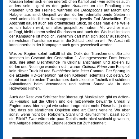
Klassen liefern sich einen unerbittlichen Kampf und - wie sollte es auch
anders sein - geht es den guten
Autobots
um die Erhaltung des
Planeten und der Freiheit, während die
Decepticons
auf Macht und
Habgier aus sind. Gespielt werden dürfen jedenfalls beide Seiten in
zwei unterschiedlichen Kampagnen mit jeweils fünf Abschnitten. Ein
Abschnitt dauert auch ein ordentliches Stück, so dass man eine Weile
zu tun haben wird, um alles gespielt zu haben. Mit welcher man
anfängt, bleibt einem selbst überlassen und auch der Wechsel inmitten
der Kampagne ist möglich. Weiterhin darf man sich sogar aussuchen,
mit welchem Transformer man in die Schlacht ziehen will. Pro Abschnitt
kann innerhalb der Kampagne auch gern gewechselt werden.
Was zu Beginn sofort auffällt ist die Optik der Transformers: Sie alle
kommen im Gewand der Generation 1. Alteingesessene Fans freuen
sich, ihre alten Blechfreunde im Original anschauen und spielen zu
dürfen und Neulinge wundern sich, warum
Optimus Prime
zum Beispiel
kein dicker Truck ist und
Bumblebee
kein fetter Camaro. Der Sprung in
die aktuelle HD-Generation hat den Kollegen jedenfalls gut getan. So
erlebt man die ersten Transformers dank aktueller Technik mit schönen
Animationen beim Verwandeln und sattem Sound wie in den
Hollywood Filmen.
Auch der Rest vom Schützenfest überzeugt. Musikalisch gibt es Action-
SciFi-mäßig auf die Ohren und die mittlerweile bewährte Unreal 3
Engine passt hier so gut wie schon lange nicht mehr. Diese hat ja den
Ruf, dass sie sämtlichen Objekten eine art Glanz verleiht. Wo aber
sonst, wenn nicht bei Robotern, Stahl und Raumschiffen, passt solch
ein Effekt? Zwar wären ein paar Details mehr nicht schlecht gewesen,
ihre Aufgabe erledigt die Engine jedoch zur Zufriedenheit.