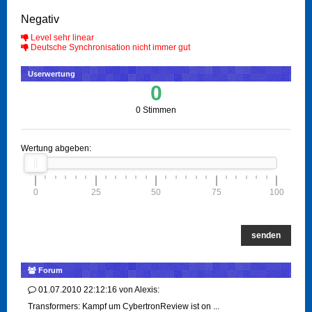
Negativ
Level sehr linear
Deutsche Synchronisation nicht immer gut
Userwertung
0
0 Stimmen
Wertung abgeben:
0
25
50
75
100
senden
Forum
01.07.2010 22:12:16
von
Alexis:
Transformers: Kampf um CybertronReview ist on ...