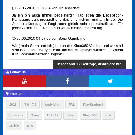
27.06.2010 16:18:34
von
Mr.Deadshot:
Ja ich bin auch immer begeisterter. Hab eben die Decepticon-
Kampagne durchgespielt und das ging richtig rund am Ende. Die
Autobots-Kampagne fängt auch gleich sehr spektakulär an. Für
jeden Action- und Roboterfan wirklich eine Empfehlung....
27.06.2010 09:17:50
von
Sega Gangbang:
Wir ( mein Sohn und ich ) haben die Xbox360 Version und wir sind
sehr begeistert , Story ist cool und der Multiplayer wirklich die Wucht
!Ein Sommerüberraschungshit !...
Insgesamt 17 Beiträge, diskutiere mit
Follow us
Themen
2011
7.0 - 7.9
Activision
PAL
PlayStation3
Reviews
Sony
USK 12
Xbox
Xbox 360
a_d
archiv
p_s