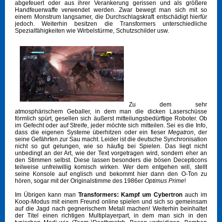
abgefeuert oder aus ihrer Verankerung gerissen und als größere
Handfeuerwaffe verwendet werden. Zwar bewegt man sich mit so
einem Monstrum langsamer, die Durchschlagskraft entschädigt hierfür
jedoch. Weiterhin besitzen die Transformers unterschiedliche
Spezialfähigkeiten wie Wirbelstürme, Schutzschilder usw.
Zu dem sehr
atmosphärischem Geballer, in dem man die dicken Laserschüsse
förmlich spürt, gesellen sich äußerst mitteilungsbedürftige Roboter. Ob
im Gefecht oder auf Streife, jeder möchte sich mitteilen. Sei es die Info,
dass die eigenen Systeme überhitzen oder ein fieser
Megatron
, der
seine Gefährten zur Sau macht. Leider ist die deutsche Synchronisation
nicht so gut gelungen, wie so häufig bei Spielen. Das liegt nicht
unbedingt an der Art, wie der Text vorgetragen wird, sondern eher an
den Stimmen selbst. Diese lassen besonders die bösen Decepticons
teilweise unfreiwillig komisch wirken. Wer dem entgehen will, stellt
seine Konsole auf englisch und bekommt hier dann den O-Ton zu
hören, sogar mit der Originalstimme des 1986er
Optimus Prime
!
Im Übrigen kann man
Transformers: Kampf um Cybertron
auch im
Koop-Modus mit einem Freund online spielen und sich so gemeinsam
auf die Jagd nach gegnerischem Metall machen! Weiterhin beinhaltet
der Titel einen richtigen Multiplayerpart, in dem man sich in den