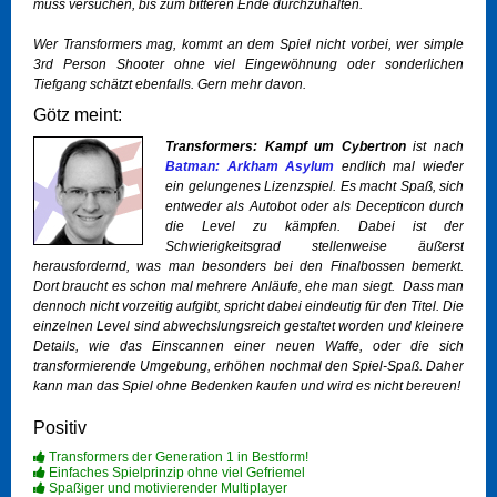
muss versuchen, bis zum bitteren Ende durchzuhalten.
Wer Transformers mag, kommt an dem Spiel nicht vorbei, wer simple
3rd Person Shooter ohne viel Eingewöhnung oder sonderlichen
Tiefgang schätzt ebenfalls. Gern mehr davon.
Götz meint:
Transformers: Kampf um Cybertron
ist nach
Batman: Arkham Asylum
endlich mal wieder
ein gelungenes Lizenzspiel. Es macht Spaß, sich
entweder als Autobot oder als Decepticon durch
die Level zu kämpfen. Dabei ist der
Schwierigkeitsgrad stellenweise äußerst
herausfordernd, was man besonders bei den Finalbossen bemerkt.
Dort braucht es schon mal mehrere Anläufe, ehe man siegt. Dass man
dennoch nicht vorzeitig aufgibt, spricht dabei eindeutig für den Titel. Die
einzelnen Level sind abwechslungsreich gestaltet worden und kleinere
Details, wie das Einscannen einer neuen Waffe, oder die sich
transformierende Umgebung, erhöhen nochmal den Spiel-Spaß. Daher
kann man das Spiel ohne Bedenken kaufen und wird es nicht bereuen!
Positiv
Transformers der Generation 1 in Bestform!
Einfaches Spielprinzip ohne viel Gefriemel
Spaßiger und motivierender Multiplayer