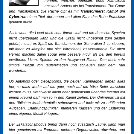
nennen, welches ebenfalls ohne Film-Druck
entstand. Anders als bei Transformers: The Game
und Transformers: Die Rache gibt es mit
Transformers: Kampf um
Cybertron
einen Titel, der neuen und alten Fans des Robo-Franchise
gefallen dürfte.
Auch wenn die Level doch sehr linear sind und die deutsche Synchro
nicht überzeugen kann und die Grafik nicht unbedingt zum Besten
gehört, macht es Spaß die Transformers der Generation 1 zu steuern,
mit ihnen zu kämpfen und sich blitzschnell zu verwandeln. Die alten
Herren machen dabei sogar eine bessere Figur als bei den bereits
erwähnten Lizenz-Spielen zu den Hollywood Filmen. Das doch sehr
simple Prinzip von laufen/fliegen und schießen steht dem Titel
wunderbar.
Ob
Autobots
oder
Decepticons
, die beiden Kampagnen geben alles
her, so dass weder auf die gute, noch auf die böse Seite verzichtet
werden muss. Wahlweise allein oder gemeinsam über das Internet mit
einem Freund darf man so in den Kampf ziehen. Der Onlinepart ist mit
den üblichen Modi ebenfalls sehenswert und lockt mit zu erfüllenden
Aufgaben, Erfahrungspunkten, mehreren Klassen und der Erstellung
eines eigenen Metall-Kriegers.
Der Eskalationsmodus bringt dann noch zusätzlich Laune, kann man
hier gemeinsam mit Freunden mehrere Gegnerwellen abwehren und