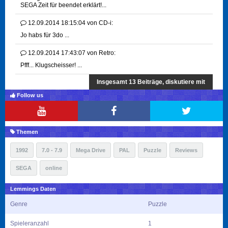
SEGA Zeit für beendet erklärt!...
12.09.2014 18:15:04
von
CD-i:
Jo habs für 3do ...
12.09.2014 17:43:07
von
Retro:
Pfff... Klugscheisser! ...
Insgesamt 13 Beiträge, diskutiere mit
Follow us
Themen
1992
7.0 - 7.9
Mega Drive
PAL
Puzzle
Reviews
SEGA
online
Lemmings Daten
Genre
Puzzle
Spieleranzahl
1