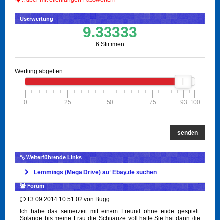
.. aber mit ellenlangen Passwörtern
Userwertung
9.33333
6 Stimmen
Wertung abgeben:
0
25
50
75
93
100
senden
Weiterführende Links
Lemmings (Mega Drive) auf Ebay.de suchen
Forum
13.09.2014 10:51:02
von
Buggi:
Ich habe das seinerzeit mit einem Freund ohne ende gespielt.
Solange bis meine Frau die Schnauze voll hatte.Sie hat dann die