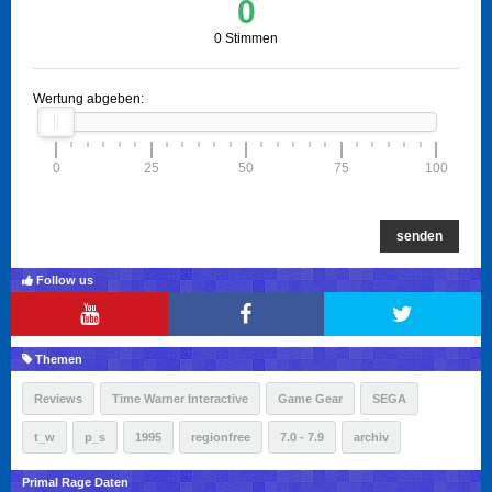
0
0 Stimmen
Wertung abgeben:
0
25
50
75
100
senden
Follow us
Themen
Reviews
Time Warner Interactive
Game Gear
SEGA
t_w
p_s
1995
regionfree
7.0 - 7.9
archiv
Primal Rage Daten