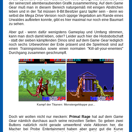
der seinerzeit atemberaubenden Grafik zusammenhing. Auf dem
Game
Gear
muß man in diesem Bereich naturgemäß mit einigen Abstrichen
leben und in der Tat müssen 8-Bit Besitzer ganz tapfer sein - denn wo
selbst die
Mega Drive
Version noch üppige Vegetation am Rande eines
Urwaldes aufbieten konnte, gibt es hier maximal nur noch eine Baumart
zu sehen.
Aber gut - wenn dafür wenigstens Gameplay und Umfang stimmen,
kann man doch damit leben, oder? Leider auch hier die Hiobsbotschaft
- statt der sieben kämpfenden Dinos sind auf dem
Game Gear
lediglich
noch sechs Urbewohner der Erde präsent und die Spielmodi sind auf
einen Trainingsmodus sowie einen normalen "Kill-all-your-enemies"
Durchgang zusammen geschrumpft.
Kampf der Titanen: Monstergekloppe pur...
Doch wir wollen nicht nur meckern:
Primal Rage
hat auf dem
Game
Gear
nämlich durchaus auch seine reizvollen Seiten. So geben zwei
Buttons natürlich nicht gerade umwerfend viele Aktionen her, die
Macher bei Probe Entertainment haben aber ganz gut die Kurve