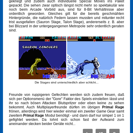
gekriegt und zudem auch individuelle Special Moves ins Paket
gepackt. Die sehen zwar optisch längst nicht mehr so spektakulär wie
noch beim Arcade Vorbild aus, sind für 8-Bit Verhältnisse aber
ordentlich geworden. Gleiches gilt für die bereits geschmähten
Hintergründe, die natürlich Federn lassen mussten und mitunter recht
trist ausgefallen (Sauron Stage, Talon Stage), andererseits z. B. aber
bei Blizzard in der untergegangenen Metropole sehr ordentlich geraten
sind.
Die Stages sind unterschiedlich aber schlicht...
Freunde von ruppigeren Gefechten werden sich zudem freuen, daß
sich per Optionsmenü der "Gore" Faktor des Spiels einstellen lässt und
ihr so nach bösen Attacken Blutspritzer oder eben keine zu sehen
bekommt. Auch Multiplayerfreunde dürfen im übrigen
Primal Rage
frönen, allerdings wird hier wieder einmal ein zweiter
Game Gear
samt
zweitem
Primal Rage
Modul benötigt - und dann darf nur simpel 1 on 1
gefightet werden. Da lohnt sich schon fast der Aufwand zum
aneinander stecken beider Geräte nicht...