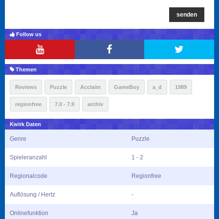
senden
Follow us
Themen
Reviews
Puzzle
Acclaim
GameBoy
a_d
1989
regionfree
7.0 - 7.9
archiv
Kwirk Daten
Genre
Puzzle
Spieleranzahl
1 - 2
Regionalcode
Regionfree
Auflösung / Hertz
-
Onlinefunktion
Ja