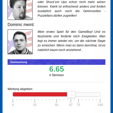
oder Shoot´em Ups schon nicht mehr sehen
können. Kwirk ist erfrischend anders und fordert
zusätzlich auch noch die Gehirnzellen -
Puzzlefans dürfen zugreifen!
Dominic meint:
Mein erstes Spiel für den GameBoy! Und es
faszinierte und forderte mich Ewigkeiten. Man
legt es immer wieder ein, um die nächste Stage
zu erreichen. Wenn man es dann durchhat, ist es
natürlich kaum noch anziehend...
Userwertung
6.65
4 Stimmen
Wertung abgeben:
0
25
50
67
75
100