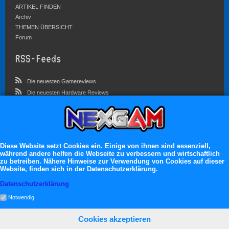
ARTIKEL FINDEN
Archiv
THEMEN ÜBERSICHT
Forum
RSS-Feeds
Die neuesten Gamereviews
Die neuesten Hardware Reviews
Die neuesten Artikel
Community
Im Forum sind zur Zeit 5827 Benutzer online
Diese Website setzt Cookies ein. Einige von ihnen sind essenziell,
während andere helfen die Webseite zu verbessern und wirtschaftlich
Es erwarten dich:
zu betreiben. Nähere Hinweise zur Verwendung von Cookies auf dieser
Website, finden sich in der Datenschutzerklärung.
13.119 registrierte Mitglieder
71.046 Themen
Datenschutzerklärung
2.555.106 Beiträge
Notwendig
Cookies akzeptieren