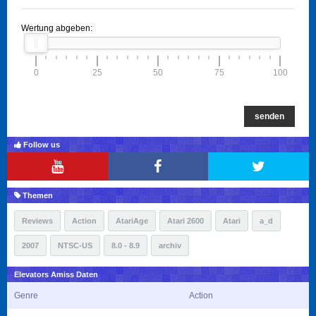
Wertung abgeben:
0
25
50
75
100
senden
Follow us
Themen
Reviews
Action
AtariAge
Atari 2600
Atari
a_d
2007
NTSC-US
8.0 - 8.9
archiv
Elevators Amiss Daten
Genre
Action