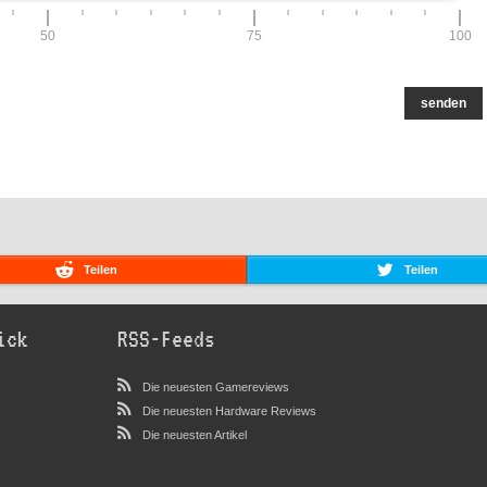
50
75
100
senden
Teilen
Teilen
ick
RSS-Feeds
Die neuesten Gamereviews
Die neuesten Hardware Reviews
Die neuesten Artikel