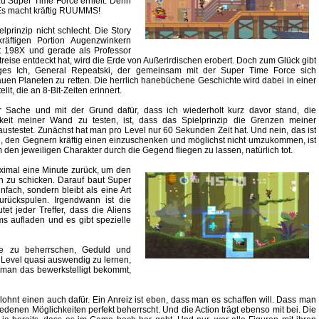
 zu Super Time Force erhielt. Denn
 Es macht kräftig RUUMMS!
elprinzip nicht schlecht. Die Story
kräftigen Portion Augenzwinkern
ist 198X und gerade als Professor
treise entdeckt hat, wird die Erde von Außerirdischen erobert. Doch zum Glück gibt
iges Ich, General Repeatski, der gemeinsam mit der Super Time Force sich
uen Planeten zu retten. Die herrlich hanebüchene Geschichte wird dabei in einer
llt, die an 8-Bit-Zeiten erinnert.
 Sache und mit der Grund dafür, dass ich wiederholt kurz davor stand, die
gkeit meiner Wand zu testen, ist, dass das Spielprinzip die Grenzen meiner
austestet. Zunächst hat man pro Level nur 60 Sekunden Zeit hat. Und nein, das ist
n, den Gegnern kräftig einen einzuschenken und möglichst nicht umzukommen, ist
 um den jeweiligen Charakter durch die Gegend fliegen zu lassen, natürlich tot.
aximal eine Minute zurück, um den
n zu schicken. Darauf baut Super
fach, sondern bleibt als eine Art
urückspulen. Irgendwann ist die
t jeder Treffer, dass die Aliens
 aufladen und es gibt spezielle
e zu beherrschen, Geduld und
 Level quasi auswendig zu lernen,
 man das bewerkstelligt bekommt,
ohnt einen auch dafür. Ein Anreiz ist eben, dass man es schaffen will. Dass man
iedenen Möglichkeiten perfekt beherrscht. Und die Action trägt ebenso mit bei. Die