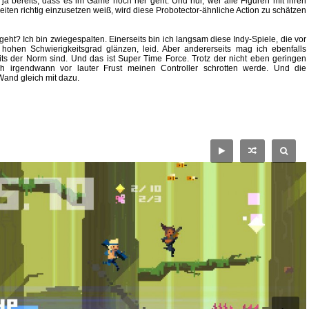
 ja bereits, dass es im Game hoch her geht. Und nur, wer alle Figuren mit ihren
eiten richtig einzusetzen weiß, wird diese Probotector-ähnliche Action zu schätzen
ht? Ich bin zwiegespalten. Einerseits bin ich langsam diese Indy-Spiele, die vor
hohen Schwierigkeitsgrad glänzen, leid. Aber andererseits mag ich ebenfalls
ts der Norm sind. Und das ist Super Time Force. Trotz der nicht eben geringen
h irgendwann vor lauter Frust meinen Controller schrotten werde. Und die
and gleich mit dazu.