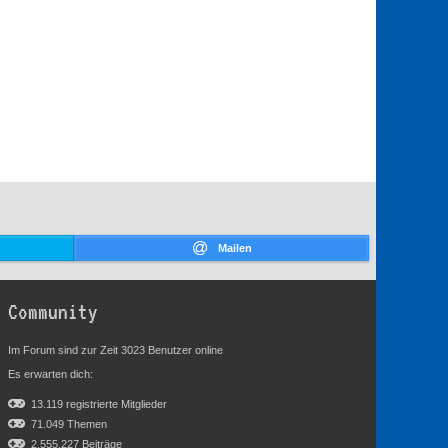
Mailen
Community
Im Forum sind zur Zeit 3023 Benutzer online
Es erwarten dich:
13.119 registrierte Mitglieder
71.049 Themen
2.555.227 Beiträge