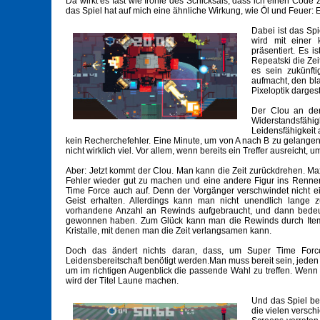
Da wirkt es fast wie Ironie des Schicksals, dass ich einen Code
das Spiel hat auf mich eine ähnliche Wirkung, wie Öl und Feuer:
Dabei ist das Spi
wird mit einer 
präsentiert. Es 
Repeatski die Zei
es sein zukünft
aufmacht, den bla
Pixeloptik dargeste
Der Clou an der
Widerstandsfähi
Leidensfähigkeit 
kein Recherchefehler. Eine Minute, um von A nach B zu gelange
nicht wirklich viel. Vor allem, wenn bereits ein Treffer ausreicht,
Aber: Jetzt kommt der Clou. Man kann die Zeit zurückdrehen. M
Fehler wieder gut zu machen und eine andere Figur ins Renne
Time Force auch auf. Denn der Vorgänger verschwindet nicht ein
Geist erhalten. Allerdings kann man nicht unendlich lange z
vorhandene Anzahl an Rewinds aufgebraucht, und dann bedeute
gewonnen haben. Zum Glück kann man die Rewinds durch Items
Kristalle, mit denen man die Zeit verlangsamen kann.
Doch das ändert nichts daran, dass, um Super Time Forc
Leidensbereitschaft benötigt werden.Man muss bereit sein, jeden
um im richtigen Augenblick die passende Wahl zu treffen. Wenn
wird der Titel Laune machen.
Und das Spiel bel
die vielen versch