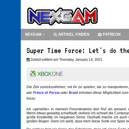
NEXGAM
ARTIKEL FINDEN
PATREON
Super Time Force: Let's do th
Zuletzt editiert am Thursday, January 14, 2021
Die Zeit zurückzudrehen, mit ihr zu spielen, sie zu manipulier
wie
Prince of Persia
oder
Braid
erhoben diese Möglichkeit zum 
hinzu.
Ich »genieße« in meinem Freundeskreis den Ruf als jemand, der
Wenn etwas gewaltig schiefläuft, verliere ich schnell die Conte
große Kreativität, im negativen Sinne. Deshalb mache ich au
großen Bogen. Denn ich weiß, dass mich diese Sorte von Spiel viel