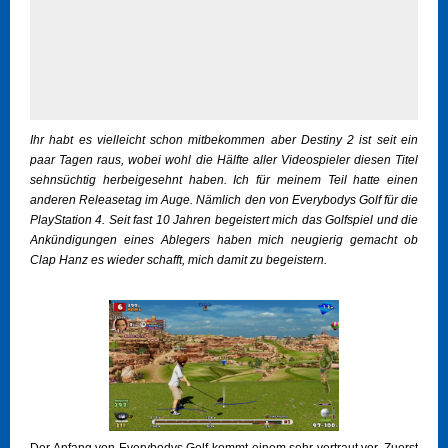
Ihr habt es vielleicht schon mitbekommen aber Destiny 2 ist seit ein
paar Tagen raus, wobei wohl die Hälfte aller Videospieler diesen Titel
sehnsüchtig herbeigesehnt haben. Ich für meinem Teil hatte einen
anderen Releasetag im Auge. Nämlich den von Everybodys Golf für die
PlayStation 4. Seit fast 10 Jahren begeistert mich das Golfspiel und die
Ankündigungen eines Ablegers haben mich neugierig gemacht ob
Clap Hanz es wieder schafft, mich damit zu begeistern.
Der Anfang von Everybodys Golf kommt einem sehr vertraut vor. Zuerst