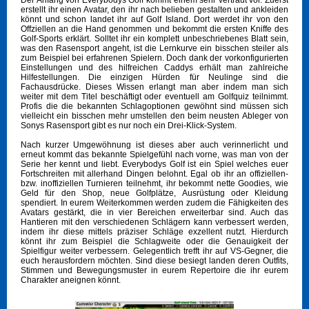
erstellt ihr einen Avatar, den ihr nach belieben gestalten und ankleiden
könnt und schon landet ihr auf Golf Island. Dort werdet ihr von den
Offziellen an die Hand genommen und bekommt die ersten Kniffe des
Golf-Sports erklärt. Solltet ihr ein komplett unbeschriebenes Blatt sein,
was den Rasensport angeht, ist die Lernkurve ein bisschen steiler als
zum Beispiel bei erfahrenen Spielern. Doch dank der vorkonfigurierten
Einstellungen und des hilfreichen Caddys erhält man zahlreiche
Hilfestellungen. Die einzigen Hürden für Neulinge sind die
Fachausdrücke. Dieses Wissen erlangt man aber indem man sich
weiter mit dem Titel beschäftigt oder eventuell am Golfquiz teilnimmt.
Profis die die bekannten Schlagoptionen gewöhnt sind müssen sich
vielleicht ein bisschen mehr umstellen den beim neusten Ableger von
Sonys Rasensport gibt es nur noch ein Drei-Klick-System.
Nach kurzer Umgewöhnung ist dieses aber auch verinnerlicht und
erneut kommt das bekannte Spielgefühl nach vorne, was man von der
Serie her kennt und liebt. Everybodys Golf ist ein Spiel welches euer
Fortschreiten mit allerhand Dingen belohnt. Egal ob ihr an offiziellen-
bzw. inoffiziellen Turnieren teilnehmt, ihr bekommt nette Goodies, wie
Geld für den Shop, neue Golfplätze, Ausrüstung oder Kleidung
spendiert. In eurem Weiterkommen werden zudem die Fähigkeiten des
Avatars gestärkt, die in vier Bereichen erweiterbar sind. Auch das
Hantieren mit den verschiedenen Schlägern kann verbessert werden,
indem ihr diese mittels präziser Schläge exzellent nutzt. Hierdurch
könnt ihr zum Beispiel die Schlagweite oder die Genauigkeit der
Spielfigur weiter verbessern. Gelegentlich trefft ihr auf VS-Gegner, die
euch herausfordern möchten. Sind diese besiegt landen deren Outfits,
Stimmen und Bewegungsmuster in eurem Repertoire die ihr eurem
Charakter aneignen könnt.