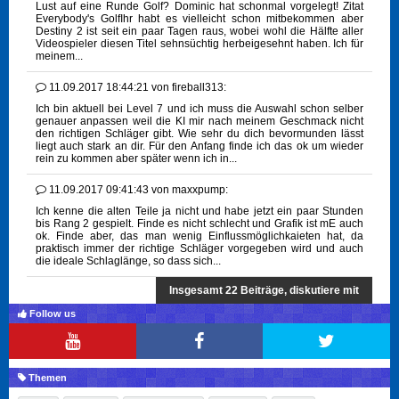
Lust auf eine Runde Golf? Dominic hat schonmal vorgelegt! Zitat
Everybody's GolfIhr habt es vielleicht schon mitbekommen aber
Destiny 2 ist seit ein paar Tagen raus, wobei wohl die Hälfte aller
Videospieler diesen Titel sehnsüchtig herbeigesehnt haben. Ich für
meinem...
11.09.2017 18:44:21
von
fireball313:
Ich bin aktuell bei Level 7 und ich muss die Auswahl schon selber
genauer anpassen weil die KI mir nach meinem Geschmack nicht
den richtigen Schläger gibt. Wie sehr du dich bevormunden lässt
liegt auch stark an dir. Für den Anfang finde ich das ok um wieder
rein zu kommen aber später wenn ich in...
11.09.2017 09:41:43
von
maxxpump:
Ich kenne die alten Teile ja nicht und habe jetzt ein paar Stunden
bis Rang 2 gespielt. Finde es nicht schlecht und Grafik ist mE auch
ok. Finde aber, das man wenig Einflussmöglichkaieten hat, da
praktisch immer der richtige Schläger vorgegeben wird und auch
die ideale Schlaglänge, so dass sich...
Insgesamt 22 Beiträge, diskutiere mit
Follow us
Themen