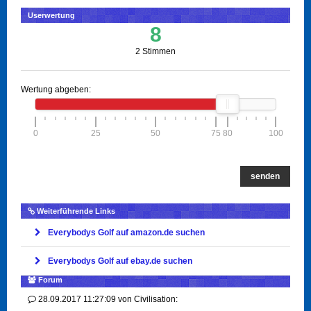
Userwertung
8
2 Stimmen
Wertung abgeben:
0
25
50
75
80
100
senden
Weiterführende Links
Everybodys Golf auf amazon.de suchen
Everybodys Golf auf ebay.de suchen
Forum
28.09.2017 11:27:09
von
Civilisation: