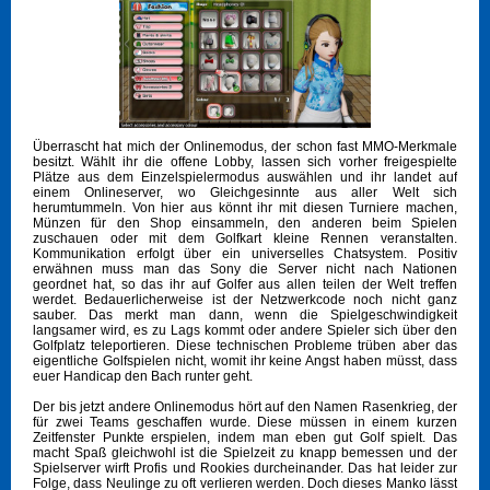
Überrascht hat mich der Onlinemodus, der schon fast MMO-Merkmale
besitzt. Wählt ihr die offene Lobby, lassen sich vorher freigespielte
Plätze aus dem Einzelspielermodus auswählen und ihr landet auf
einem Onlineserver, wo Gleichgesinnte aus aller Welt sich
herumtummeln. Von hier aus könnt ihr mit diesen Turniere machen,
Münzen für den Shop einsammeln, den anderen beim Spielen
zuschauen oder mit dem Golfkart kleine Rennen veranstalten.
Kommunikation erfolgt über ein universelles Chatsystem. Positiv
erwähnen muss man das Sony die Server nicht nach Nationen
geordnet hat, so das ihr auf Golfer aus allen teilen der Welt treffen
werdet. Bedauerlicherweise ist der Netzwerkcode noch nicht ganz
sauber. Das merkt man dann, wenn die Spielgeschwindigkeit
langsamer wird, es zu Lags kommt oder andere Spieler sich über den
Golfplatz teleportieren. Diese technischen Probleme trüben aber das
eigentliche Golfspielen nicht, womit ihr keine Angst haben müsst, dass
euer Handicap den Bach runter geht.
Der bis jetzt andere Onlinemodus hört auf den Namen Rasenkrieg, der
für zwei Teams geschaffen wurde. Diese müssen in einem kurzen
Zeitfenster Punkte erspielen, indem man eben gut Golf spielt. Das
macht Spaß gleichwohl ist die Spielzeit zu knapp bemessen und der
Spielserver wirft Profis und Rookies durcheinander. Das hat leider zur
Folge, dass Neulinge zu oft verlieren werden. Doch dieses Manko lässt