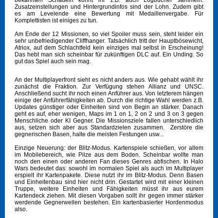
bekannten Schädeln könnt ihr z.B. auch Logbücher sammeln.
Zusatzeinstellungen und Hintergrundinfos sind der Lohn. Zudem gibt
es am Levelende eine Bewertung mit Medaillenvergabe. Für
Komplettisten ist einiges zu tun.
Am Ende der 12 Missionen, so viel Spoiler muss sein, steht leider ein
sehr unbefriedigender Cliffhanger. Tatsächlich tritt der Hauptbösewicht,
Atriox, auf dem Schlachtfeld kein einziges mal selbst in Erscheinung!
Das hebt man sich scheinbar für zukünftigen DLC auf. Ein Unding. So
gut das Spiel auch sein mag.
An der Multiplayerfront sieht es nicht anders aus. Wie gehabt wählt ihr
zunächst die Fraktion. Zur Verfügung stehen Allianz und UNSC.
Anschließend sucht ihr noch einen Anführer aus. Von letzterem hängen
einige der Anführerfähigkeiten ab. Durch die richtige Wahl werden z.B.
Updates günstiger oder Einheiten sind von Begin an stärker. Danach
geht es auf, eher wenigen, Maps im 1 on 1, 2 on 2 und 3 on 3 gegen
Menschliche oder KI Gegner. Die Missionsziele fallen unterschiedlich
aus, setzen sich aber aus Standardzielen zusammen. Zerstöre die
gegnerischen Basen, halte die meisten Festungen usw...
Einzige Neuerung: der Blitz-Modus. Kartenspiele schießen, vor allem
im Mobilebereich, wie Pilze aus dem Boden. Scheinbar wollte man
noch den einen oder anderen Fan dieses Genres abfischen. In Halo
Wars bedeutet das: sowohl im normalen Spiel als auch im Multiplayer
erspielt ihr Kartenpakete. Diese nutzt ihr im Blitz-Modus. Denn Basen
und Einheitenbau sind hier nicht drin. Gestartet wird mit einer kleinen
Truppe, weitere Einheiten und Fähigkeiten müsst ihr aus eurem
Kartendeck ziehen. Mit diesen Vorgaben sollt ihr gegen immer stärker
werdende Gegnerwellen bestehen. Ein kartenbasierter Hordenmodus
also.