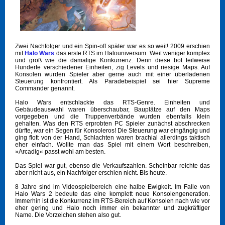
Zwei Nachfolger und ein Spin-off später war es so weit! 2009 erschien
mit
Halo Wars
das erste RTS im Halouniversum. Weit weniger komplex
und groß wie die damalige Konkurrenz. Denn diese bot teilweise
Hunderte verschiedener Einheiten, zig Levels und riesige Maps. Auf
Konsolen wurden Spieler aber gerne auch mit einer überladenen
Steuerung konfrontiert. Als Paradebeispiel sei hier Supreme
Commander genannt.
Halo Wars entschlackte das RTS-Genre. Einheiten und
Gebäudeauswahl waren überschaubar, Bauplätze auf den Maps
vorgegeben und die Truppenverbände wurden ebenfalls klein
gehalten. Was den RTS erprobten PC Spieler zunächst abschrecken
dürfte, war ein Segen für Konsoleros! Die Steuerung war eingängig und
ging flott von der Hand, Schlachten waren brachial allerdings taktisch
eher einfach. Wollte man das Spiel mit einem Wort beschreiben,
»Arcadig« passt wohl am besten.
Das Spiel war gut, ebenso die Verkaufszahlen. Scheinbar reichte das
aber nicht aus, ein Nachfolger erschien nicht. Bis heute.
8 Jahre sind im Videospielbereich eine halbe Ewigkeit. Im Falle von
Halo Wars 2 bedeute das eine komplett neue Konsolengeneration.
Immerhin ist die Konkurrenz im RTS-Bereich auf Konsolen nach wie vor
eher gering und Halo noch immer ein bekannter und zugkräftiger
Name. Die Vorzeichen stehen also gut.