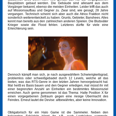
Bauplätzen gebaut werden. Die Gebäude sind allesamt aus dem
Vorgänger bekannt, ebenso die meisten Einheiten. Leider trifft das auch
auf Missionsaufbau und Gegner zu. Zwar sind, wie gesagt, 28 Jahre
vergangen. Technisch scheint sich aber auch die Atriox Fraktion nicht
sonderlich weiterentwickelt zu haben. Grunts, Gebieter, Banshees. Alles
kennt man bereits aus den zahlreichen anderen Spielen. Die Blutsväter
Krieger sowie die Flood fehlen. Letzteres dürfte für viele eine
Erleichterung sein.
Dennoch kämpft man sich, je nach ausgewähltem Schwierigkeitsgrad,
problemlos oder schweißgebadet durch 12 Levels, welche all das
bieten, was das RTS-Genre in den letzten Jahren hervorgebracht hat.
Mal heißt es Basis bauen und den Gegner erledigen, mal müsst ihr mit
einer begrenzten Anzahl an Einheiten ein bestimmtes Missionsziel
erreichen. Auch gerne genommen ist das Thema: Halte Position X für
einen vorgegebenen Zeitraum gegen eine riesige Übermacht des
Feindes. Erneut lautet die Devise: altbewährtes, aber keine Innovation.
Obligatorisch für ein Halo Game ist die Sammelei. Neben den