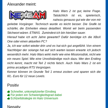
Alexander meint:
Halo Wars 2 ist gut, keine Frage.
Tatsächlich ist es, spielerisch,
nahezu genauso gut wie der von mir
geliebte Vorgänger. Technisch wurde es leicht besser. Die Grafik ist
schärfer, die Einheiten etwas detailliert. Womit wir beim passenden
Stichwort wären. ETWAS. Zumindest ich bin hierüber sauer.
Hierauf habe ich acht Jahre gewartet? Dafür benötige ich die XBoX
One oder einen aktuellen PC?
Ja, ich war sofort wieder drin und es hat sich gut angefühlt. Von einem
Nachfolger der solange hat auf sich warten lassen erwarte ich jedoch
wesentlich mehr. Halo Wars wirkt mehr wie eine Missionsdisk, nicht wie
ein neues Spiel. Wie eine Unvollständige noch dazu. Wer den Erstling
nicht kennt, macht mit Teil 2 nichts falsch. Auch Halo Wars 2 ist ein
prima arcadiges RTS Vergnügen.
Kenner können im Grunde Teil 1 erneut zocken und sparen sich die
60,- Euro für 12 neue Levels.
Positiv
Schneller, unkomplizierter Einstieg
Für jeden ein Schwierigkeitsgrad dabei
Echtzeitstrategie im Halo Universum
Negativ