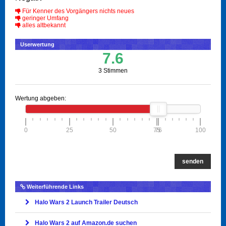
Für Kenner des Vorgängers nichts neues
geringer Umfang
alles altbekannt
Userwertung
7.6
3 Stimmen
Wertung abgeben:
0
25
50
75
76
100
senden
Weiterführende Links
Halo Wars 2 Launch Trailer Deutsch
Halo Wars 2 auf Amazon.de suchen