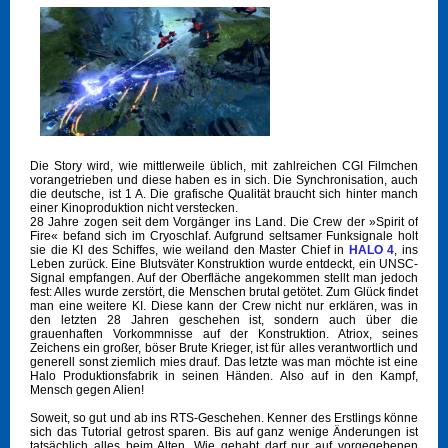
Die Story wird, wie mittlerweile üblich, mit zahlreichen CGI Filmchen
vorangetrieben und diese haben es in sich. Die Synchronisation, auch
die deutsche, ist 1 A. Die grafische Qualität braucht sich hinter manch
einer Kinoproduktion nicht verstecken.
28 Jahre zogen seit dem Vorgänger ins Land. Die Crew der »Spirit of
Fire« befand sich im Cryoschlaf. Aufgrund seltsamer Funksignale holt
sie die KI des Schiffes, wie weiland den Master Chief in
HALO 4
, ins
Leben zurück. Eine Blutsväter Konstruktion wurde entdeckt, ein UNSC-
Signal empfangen. Auf der Oberfläche angekommen stellt man jedoch
fest: Alles wurde zerstört, die Menschen brutal getötet. Zum Glück findet
man eine weitere KI. Diese kann der Crew nicht nur erklären, was in
den letzten 28 Jahren geschehen ist, sondern auch über die
grauenhaften Vorkommnisse auf der Konstruktion. Atriox, seines
Zeichens ein großer, böser Brute Krieger, ist für alles verantwortlich und
generell sonst ziemlich mies drauf. Das letzte was man möchte ist eine
Halo Produktionsfabrik in seinen Händen. Also auf in den Kampf,
Mensch gegen Alien!
Soweit, so gut und ab ins RTS-Geschehen. Kenner des Erstlings könne
sich das Tutorial getrost sparen. Bis auf ganz wenige Änderungen ist
tatsächlich alles beim Alten. Wie gehabt darf nur auf vorgegebenen