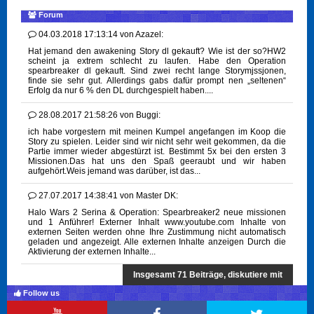
Forum
04.03.2018 17:13:14
von
Azazel:
Hat jemand den awakening Story dl gekauft? Wie ist der so?HW2
scheint ja extrem schlecht zu laufen. Habe den Operation
spearbreaker dl gekauft. Sind zwei recht lange Storymjssjonen,
finde sie sehr gut. Allerdings gabs dafür prompt nen „seltenen“
Erfolg da nur 6 % den DL durchgespielt haben....
28.08.2017 21:58:26
von
Buggi:
ich habe vorgestern mit meinen Kumpel angefangen im Koop die
Story zu spielen. Leider sind wir nicht sehr weit gekommen, da die
Partie immer wieder abgestürzt ist. Bestimmt 5x bei den ersten 3
Missionen.Das hat uns den Spaß geeraubt und wir haben
aufgehört.Weis jemand was darüber, ist das...
27.07.2017 14:38:41
von
Master DK:
Halo Wars 2 Serina & Operation: Spearbreaker2 neue missionen
und 1 Anführer! Externer Inhalt www.youtube.com Inhalte von
externen Seiten werden ohne Ihre Zustimmung nicht automatisch
geladen und angezeigt. Alle externen Inhalte anzeigen Durch die
Aktivierung der externen Inhalte...
Insgesamt 71 Beiträge, diskutiere mit
Follow us