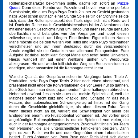
Rollenspielcharakter bekommen sollte, dachte ich sofort an
Puzzle
Quest
. Denn diese Kombo von Puzzeln und Leveln war eine perfekte
Suchtspirale, die auch
Puyo Puyo Tetris 2
super zu Gesicht gestanden
hätte. Aber schon gut nach einer Stunde Spielzeit in der Storyline zeigte
sich, dass der Rollenspielaspekt des Titels eigentlich nicht Rede wert
ist. Doch der Reihe nach. Geschichtstechnisch ist der Adventuremodus
mit einer neuen Geschichte rund um Ringo und ihrer Freunde genauso
oberflächlich und belanglos wie der Vorgänger und toppt diesen
zeitweise sogar noch um Längen. Eine finstere Figur mit den Namen
Marle möchte die beiden Welten von Tetris und Puyo Puyo miteinander
verschmelzen und auf ihrem Beutezeug durch die verschiedenen
Areale vergiftet sie die Gedanken von allerhand Protagonisten. Eure
Aufgabe ist dabei recht klar: Stoppt Marle und rettet beide Universen.
Hierzu wandert ihr auf einer Weltkarte umher, um Wegpunkte
abzugrasen. Hin und wieder teilt sich der Weg, um Bonusmissionen zu
erledigen, aber ansonsten ist die Kampagne recht linear.
War die Qualität der Gespräche schon im Vorgänger keine Triple A-
Produktion, setzt
Puyo Puyo Tetris 2
hier noch einen obendrauf, und
präsentiert nicht endende Konversationen die vor Leere nur so gähnen.
Zum Glück kann man diese ‚‚spannenden‘‘ Unterhaltungen abbrechen.
Nebenbei erwähnt fressen sie auch die meiste Spielzeit auf, weil die
Matches selber recht kurz und knackig sind. Schaltet ihr das neue
Feature, den automatischen Schwierigkeitsgrad hinzu, ist der Gang
durch die Geschichte gleichförmiger, als ohne diesem Extra. Denn
wenn dieses nicht an ist, variiert die Schwierigkeit vor allem bei
Endgegnern enorm, wo Frustpotential vorhanden ist. Der vorher groß
angekündigte Rollenspielmodus ist nur ein Spielmodi von vielen, die
euch in der Kampagne entgegenkommen. Zuvor wählt ihr ein 3er-Team
von Personen, die alle unterschiedliche Fähigkeiten besitzen. Dann
geht es zum Battle, wo ihr und euer Gegenüber einen Lebensbalken
besitzt. Durch Abbauen von Puyo Puyo oder Tetris lässt sich dieser