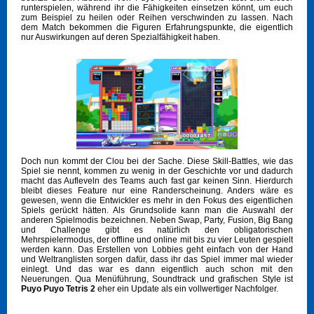
runterspielen, während ihr die Fähigkeiten einsetzen könnt, um euch
zum Beispiel zu heilen oder Reihen verschwinden zu lassen. Nach
dem Match bekommen die Figuren Erfahrungspunkte, die eigentlich
nur Auswirkungen auf deren Spezialfähigkeit haben.
Doch nun kommt der Clou bei der Sache. Diese Skill-Battles, wie das
Spiel sie nennt, kommen zu wenig in der Geschichte vor und dadurch
macht das Aufleveln des Teams auch fast gar keinen Sinn. Hierdurch
bleibt dieses Feature nur eine Randerscheinung. Anders wäre es
gewesen, wenn die Entwickler es mehr in den Fokus des eigentlichen
Spiels gerückt hätten. Als Grundsolide kann man die Auswahl der
anderen Spielmodis bezeichnen. Neben Swap, Party, Fusion, Big Bang
und Challenge gibt es natürlich den obligatorischen
Mehrspielermodus, der offline und online mit bis zu vier Leuten gespielt
werden kann. Das Erstellen von Lobbies geht einfach von der Hand
und Weltranglisten sorgen dafür, dass ihr das Spiel immer mal wieder
einlegt. Und das war es dann eigentlich auch schon mit den
Neuerungen. Qua Menüführung, Soundtrack und grafischen Style ist
Puyo Puyo Tetris 2
eher ein Update als ein vollwertiger Nachfolger.