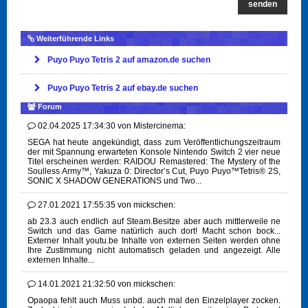
senden
Weiterführende Links
Puyo Puyo Tetris 2 auf amazon.de suchen
Puyo Puyo Tetris 2 auf ebay.de suchen
Forum
02.04.2025 17:34:30
von
Mistercinema:
SEGA hat heute angekündigt, dass zum Veröffentlichungszeitraum
der mit Spannung erwarteten Konsole Nintendo Switch 2 vier neue
Titel erscheinen werden: RAIDOU Remastered: The Mystery of the
Soulless Army™, Yakuza 0: Director’s Cut, Puyo Puyo™Tetris® 2S,
SONIC X SHADOW GENERATIONS und Two...
27.01.2021 17:55:35
von
mickschen:
ab 23.3 auch endlich auf Steam.Besitze aber auch mittlerweile ne
Switch und das Game natürlich auch dort! Macht schon bock...
Externer Inhalt youtu.be Inhalte von externen Seiten werden ohne
Ihre Zustimmung nicht automatisch geladen und angezeigt. Alle
externen Inhalte...
14.01.2021 21:32:50
von
mickschen:
Opaopa fehlt auch Muss unbd. auch mal den Einzelplayer zocken.