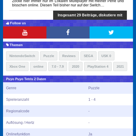
Zocke hier immer nur im Lokalen Multiplayer mit meiner Perle und
bisschen online. Diesen Teil bisher nur auf der Switch....
Insgesamt 29 Beiträge, diskutiere mit
Follow us
Themen
NintendoSwitch
Puzzle
Reviews
SEGA
USK 0
Xbox One
online
7.0 - 7.9
2020
PlayStation 4
2021
Puyo Puyo Tetris 2 Daten
Genre
Puzzle
Spieleranzahl
1 - 4
Regionalcode
-
Auflösung / Hertz
-
Onlinefunktion
Ja