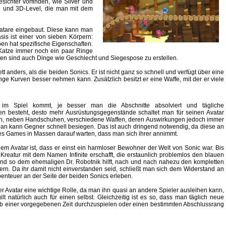
sichter vorfinden, wie Silver und
2 und 3D-Level, die man mit dem
vatare eingebaut. Diese kann man
is ist einer von sieben Körpern:
ben hat spezifische Eigenschaften.
 Katze immer noch ein paar Ringe
ehen sind auch Dinge wie Geschlecht und Siegespose zu erstellen.
tt anders, als die beiden Sonics. Er ist nicht ganz so schnell und verfügt über eine
ge Kurven besser nehmen kann. Zusätzlich besitzt er eine Waffe, mit der er viele
im Spiel kommt, je besser man die Abschnitte absolviert und tägliche
n besteht, desto mehr Ausrüstungsgegenstände schaltet man für seinen Avatar
en, neben Handschuhen, verschiedene Waffen, deren Auswirkungen jedoch immer
Man kann Gegner schnell besiegen. Das ist auch dringend notwendig, da diese an
des Games in Massen darauf warten, dass man sich ihrer annimmt.
dem Avatar ist, dass er einst ein harmloser Bewohner der Welt von Sonic war. Bis
Kreatur mit dem Namen Infinite erschafft, die erstaunlich problemlos den blauen
 und so dem ehemaligen Dr. Robotnik hilft, nach und nach nahezu den kompletten
ern. Da ihr damit nicht einverstanden seid, schließt man sich dem Widerstand an
enteuer an der Seite der beiden Sonics erleben.
r Avatar eine wichtige Rolle, da man ihn quasi an andere Spieler ausleihen kann,
t natürlich auch für einen selbst. Gleichzeitig ist es so, dass man täglich neue
alb einer vorgegebenen Zeit durchzuspielen oder einen bestimmten Abschlussrang