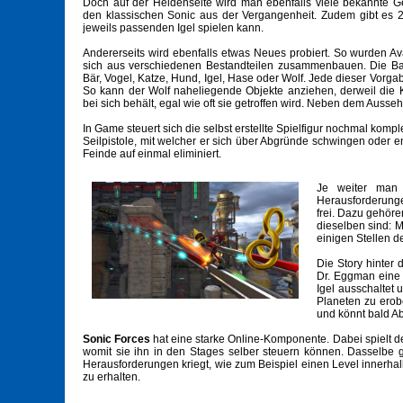
Doch auf der Heldenseite wird man ebenfalls viele bekannte Ge
den klassischen Sonic aus der Vergangenheit. Zudem gibt es 
jeweils passenden Igel spielen kann.
Andererseits wird ebenfalls etwas Neues probiert. So wurden A
sich aus verschiedenen Bestandteilen zusammenbauen. Die Bas
Bär, Vogel, Katze, Hund, Igel, Hase oder Wolf. Jede dieser Vorga
So kann der Wolf naheliegende Objekte anziehen, derweil die
bei sich behält, egal wie oft sie getroffen wird. Neben dem Auss
In Game steuert sich die selbst erstellte Spielfigur nochmal komple
Seilpistole, mit welcher er sich über Abgründe schwingen oder en
Feinde auf einmal eliminiert.
Je weiter man 
Herausforderunge
frei. Dazu gehör
dieselben sind: 
einigen Stellen 
Die Story hinter 
Dr. Eggman eine 
Igel ausschaltet
Planeten zu erob
und könnt bald Ab
Sonic Forces
hat eine starke Online-Komponente. Dabei spielt de
womit sie ihn in den Stages selber steuern können. Dasselbe gil
Herausforderungen kriegt, wie zum Beispiel einen Level innerh
zu erhalten.