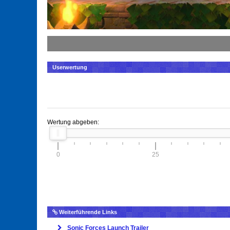
Userwertung
Wertung abgeben:
0
25
Weiterführende Links
Sonic Forces Launch Trailer