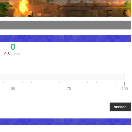
0
0 Stimmen
50
75
100
senden