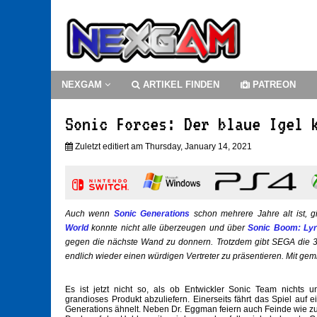
NEXGAM
ARTIKEL FINDEN
PATREON
Sonic Forces: Der blaue Igel 
Zuletzt editiert am Thursday, January 14, 2021
Auch wenn
Sonic Generations
schon mehrere Jahre alt ist, g
World
konnte nicht alle überzeugen und über
Sonic Boom: Lyr
gegen die nächste Wand zu donnern. Trotzdem gibt SEGA die 3D
endlich wieder einen würdigen Vertreter zu präsentieren. Mit ge
Es ist jetzt nicht so, als ob Entwickler Sonic Team nichts 
grandioses Produkt abzuliefern. Einerseits fährt das Spiel auf 
Generations ähnelt. Neben Dr. Eggman feiern auch Feinde wie z