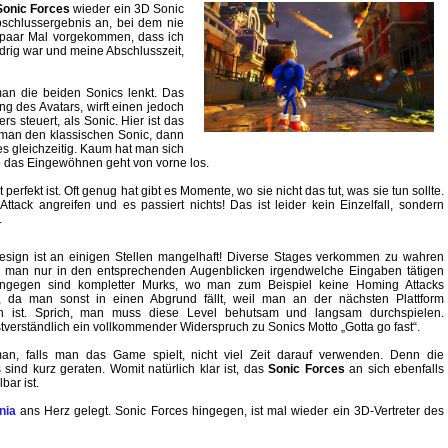
Sonic Forces
wieder ein 3D Sonic
Abschlussergebnis an, bei dem nie
in paar Mal vorgekommen, dass ich
drig war und meine Abschlusszeit,
man die beiden Sonics lenkt. Das
ng des Avatars, wirft einen jedoch
s steuert, als Sonic. Hier ist das
t man den klassischen Sonic, dann
s gleichzeitig. Kaum hat man sich
d das Eingewöhnen geht von vorne los.
fekt ist. Oft genug hat gibt es Momente, wo sie nicht das tut, was sie tun sollte.
ack angreifen und es passiert nichts! Das ist leider kein Einzelfall, sondern
.
sign ist an einigen Stellen mangelhaft! Diverse Stages verkommen zu wahren
o man nur in den entsprechenden Augenblicken irgendwelche Eingaben tätigen
ngegen sind kompletter Murks, wo man zum Beispiel keine Homing Attacks
f, da man sonst in einen Abgrund fällt, weil man an der nächsten Plattform
n ist. Sprich, man muss diese Level behutsam und langsam durchspielen.
bstverständlich ein vollkommender Widerspruch zu Sonics Motto „Gotta go fast“.
an, falls man das Game spielt, nicht viel Zeit darauf verwenden. Denn die
sind kurz geraten. Womit natürlich klar ist, das
Sonic Forces
an sich ebenfalls
bar ist.
nia
ans Herz gelegt. Sonic Forces hingegen, ist mal wieder ein 3D-Vertreter des