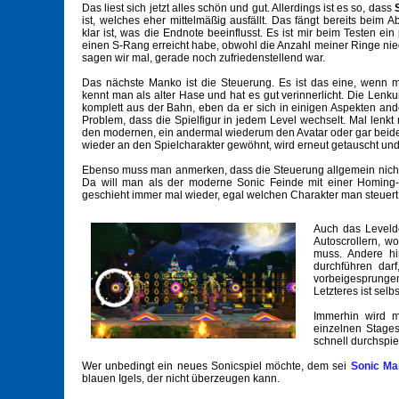
Das liest sich jetzt alles schön und gut. Allerdings ist es so, dass
ist, welches eher mittelmäßig ausfällt. Das fängt bereits beim 
klar ist, was die Endnote beeinflusst. Es ist mir beim Testen e
einen S-Rang erreicht habe, obwohl die Anzahl meiner Ringe nie
sagen wir mal, gerade noch zufriedenstellend war.
Das nächste Manko ist die Steuerung. Es ist das eine, wenn 
kennt man als alter Hase und hat es gut verinnerlicht. Die Lenku
komplett aus der Bahn, eben da er sich in einigen Aspekten ander
Problem, dass die Spielfigur in jedem Level wechselt. Mal lenk
den modernen, ein andermal wiederum den Avatar oder gar beide
wieder an den Spielcharakter gewöhnt, wird erneut getauscht un
Ebenso muss man anmerken, dass die Steuerung allgemein nicht per
Da will man als der moderne Sonic Feinde mit einer Homing-Att
geschieht immer mal wieder, egal welchen Charakter man steuert
Auch das Levelde
Autoscrollern, w
muss. Andere hi
durchführen dar
vorbeigesprunge
Letzteres ist sel
Immerhin wird m
einzelnen Stages 
schnell durchspiel
Wer unbedingt ein neues Sonicspiel möchte, dem sei
Sonic Ma
blauen Igels, der nicht überzeugen kann.