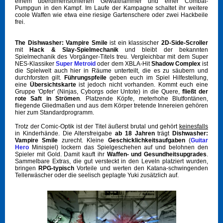
einem überdimensionierten Gewalthammer und einer Combat-
Pumpgun in den Kampf. Im Laufe der Kampagne schaltet ihr weitere
coole Waffen wie etwa eine riesige Gartenschere oder zwei Hackbeile
frei.
The Dishwasher: Vampire Smile
ist ein klassischer
2D-Side-Scroller
mit
Hack & Slay-Spielmechanik
und bleibt der bekannten
Spielmechanik des Vorgänger-Titels treu
. Vergleichbar mit dem Super
NES-Klassiker
Super Metroid
oder dem XBLA-Hit
Shadow Complex
ist
die Spielwelt auch hier in Räume unterteilt, die es zu säubern und
durchforsten gilt.
Führungspfeile
geben euch im Spiel Hilfestellung,
eine
Übersichtskarte
ist jedoch nicht vorhanden. Kommt euch eine
Gruppe 'Opfer' (Ninjas, Cyborgs oder Untote) in die Quere,
fließt der
rote Saft in Strömen
. Platzende Köpfe, meterhohe Blutfontänen,
fliegende Gliedmaßen und aus dem Körper tretende Innereien gehören
hier zum Standardprogramm.
Trotz der Comic-Optik ist der Titel äußerst brutal und gehört
keinesfalls
in Kinderhände. Die Altersfreigabe
ab 18 Jahren
trägt
Dishwasher:
Vampire Smile
zurecht. Kleine
Geschicklichkeitsaufgaben
(
Guitar
Hero
Minispiel) lockern das Spielgeschehen auf und belohnen den
Spieler mit Gold. Damit kauft ihr
Waffen- und Gesundheitsupgrades
.
Sammelbare Extras, die gut versteckt in den Leveln platziert wurden,
bringen
RPG-typisch
Vorteile und werten den Katana-schwingenden
Tellerwäscher oder die seelisch geplagte Yuki zusätzlich auf.