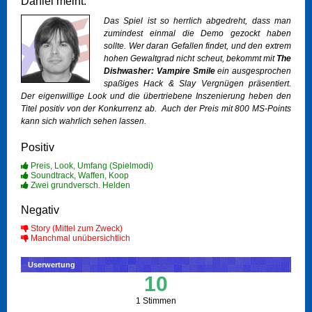
Daniel meint:
Das Spiel ist so herrlich abgedreht, dass man
zumindest einmal die Demo gezockt haben
sollte. Wer daran Gefallen findet, und den extrem
hohen Gewaltgrad nicht scheut, bekommt mit
The
Dishwasher: Vampire Smile
ein ausgesprochen
spaßiges Hack & Slay Vergnügen präsentiert.
Der eigenwillige Look und die ü
bertriebene Inszenierung heben den
Titel positiv von der Konkurrenz ab. Auch der Preis mit 800 MS-Points
kann sich wahrlich sehen lassen.
Positiv
Preis, Look, Umfang (Spielmodi)
Soundtrack, Waffen, Koop
Zwei grundversch. Helden
Negativ
Story (Mittel zum Zweck)
Manchmal unübersichtlich
Userwertung
10
1 Stimmen