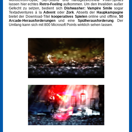
Monochrom-Optik, SID-Sound und handgezeichnete Pixel-Sprites
lassen hier echtes
Retro-Feeling
aufkommen. Um den Invaliden außer
Gefecht zu setzen, bedient sich
Dishwasher: Vampire Smile
sogar
Textadventures á la
Advent
oder
Zork
. Abseits der
Haupkampagne
bietet der Download-Titel
kooperatives Spielen
online und offline
,
50
Arcade-Herausforderungen
und eine
Spülherausforderung
. Der
Umfang kann sich mit 800 Microsoft Points wirklich sehen lassen.