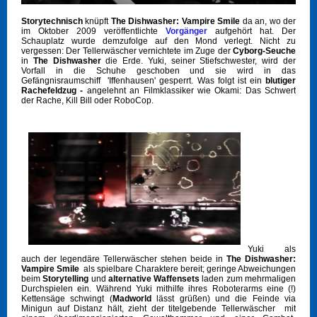
Storytechnisch
knüpft
The Dishwasher: Vampire Smile
da an, wo der
im Oktober 2009 veröffentlichte
Vorgänger
aufgehört hat. Der
Schauplatz wurde demzufolge auf den Mond verlegt. Nicht zu
vergessen: Der Tellerwäscher vernichtete im Zuge der
Cyborg-Seuche
in
The Dishwasher
die Erde. Yuki, seiner Stiefschwester, wird der
Vorfall in die Schuhe geschoben und sie wird in das
Gefängnisraumschiff 'Iffenhausen' gesperrt. Was folgt ist ein
blutiger
Rachefeldzug -
angelehnt an Filmklassiker wie Okami: Das Schwert
der Rache, Kill Bill oder RoboCop.
Yuki als
auch der legendäre Tellerwäscher stehen beide in
The Dishwasher:
Vampire Smile
als spielbare Charaktere bereit; geringe Abweichungen
beim
Storytelling
und
alternative Waffensets
laden zum mehrmaligen
Durchspielen ein. Während Yuki mithilfe ihres Roboterarms eine (!)
Kettensäge schwingt (
Madworld
lässt grüßen) und die Feinde via
Minigun auf Distanz hält, zieht der titelgebende Tellerwäscher mit