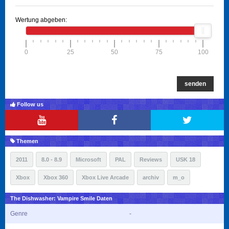
Wertung abgeben:
0
25
50
75
100
senden
Follow us
Themen
2011
8.0 - 8.9
Microsoft
PAL
Reviews
USK 18
Xbox
Xbox 360
Xbox Live Arcade
archiv
m_o
The Dishwasher: Vampire Smile Daten
Genre
-