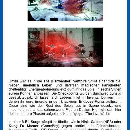
Unfair wird es in die
The
Dishwasher: Vampire Smile
eigentlich
nie.
Neben
unendlich Leben
und diverser
magischer Fähigkeiten
(Kettenblitz, Energieabobierung etc) dürft ihr das Spiel in sechs Stufen
eurem Können anpassen. Die
Checkpoints
wurden durchweg günstig
gesetzt. Zusätzlich lassen sich Lebensmittel im Inventar bunkern, mit
denen ihr eure Energie in den knackigen
Endboss-Fights
auffrischt.
Diese sind wie der Rest des Spiels gut in Szene gesetzt und
imponieren durch das sehenswerte Figuren-Design. Highlight stellt hier
der in mehrere Phasen aufgeteilte Kampf gegen 'The Invalid' dar.
In einer
8-Bit Stage
kämpft ihr ähnlich wie in
Ninja Gaiden
(NES) oder
Kung Fu Master
(GameBoy) gegen anrückende Feindeshorden.