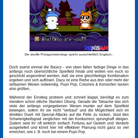
Die skurille Protagonistenriege spricht ausschließlich Englisch..
Doch zuerst einmal die Basics - von oben fallen farbige Dinge in das
anfangs noch übersichtliche Spielfeld hinab und wollen von euch so
geschickt angeordnet werden, daß sie eine gleichfarbige Kombination
ergeben und sich auflösen. Dazu ist eine Reihe aus drei oder mehr der
seltsamen Wesen notwendig. Puyo Pop, Columns & Konsorten lassen
also grüßen..
Während der Einstieg problem und schnell klappt, benötigt es zum
meistern schon etliche Stunden Übung. Gerade die Tatsache das sich
viele der anfangs vorgegebenen Wesen munter auf dem Spielfeld
bewegen, sofern ihr sie nicht "verbaut" und die Möglichkeit sich im
direkten Duell mit Special-Attacks auf die Pelle zu rücken, lässt den
Schwierigkeitsgrad verglichen mit der Konkurrenz sprunghaft steigen.
Zudem seid ihr oft wirklich einfach Fortuna auf Gedeih und Verderb
ausgeliefert und könnt hier mit effektiver Planung nicht ganz so viel
erreichen, wie z. B. noch bei einem Puyo Pop.