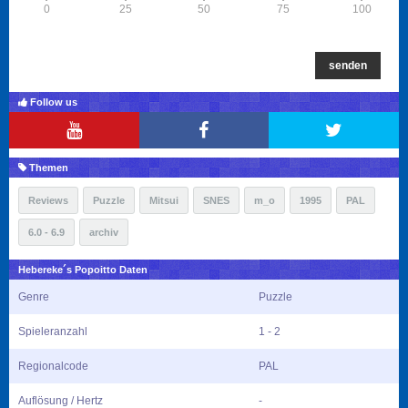
0
25
50
75
100
senden
Follow us
Themen
Reviews
Puzzle
Mitsui
SNES
m_o
1995
PAL
6.0 - 6.9
archiv
Hebereke´s Popoitto Daten
Genre
Puzzle
Spieleranzahl
1 - 2
Regionalcode
PAL
Auflösung / Hertz
-