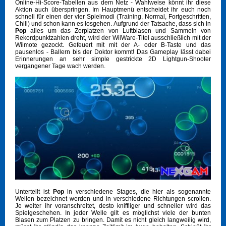
Online-Hi-Score-Tabellen aus dem Netz - Wahlweise könnt ihr diese
Aktion auch überspringen. Im Hauptmenü entscheidet ihr euch noch
schnell für einen der vier Spielmodi (Training, Normal, Fortgeschritten,
Chill) und schon kann es losgehen. Aufgrund der Tatsache, dass sich in
Pop
alles um das Zerplatzen von Luftblasen und Sammeln von
Rekordpunktzahlen dreht, wird der WiiWare-Titel ausschließlich mit der
Wiimote gezockt. Gefeuert mit mit der A- oder B-Taste und das
pausenlos - Ballern bis der Doktor kommt! Das Gameplay lässt dabei
Erinnerungen an sehr simple gestrickte 2D Lightgun-Shooter
vergangener Tage wach werden.
Unterteilt ist
Pop
in verschiedene Stages, die hier als sogenannte
Wellen bezeichnet werden und in verschiedene Richtungen scrollen.
Je weiter ihr voranschreitet, desto kniffliger und schneller wird das
Spielgeschehen. In jeder Welle gilt es möglichst viele der bunten
Blasen zum Platzen zu bringen. Damit es nicht gleich langweilig wird,