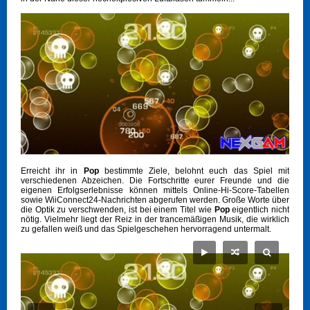
Erreicht ihr in
Pop
bestimmte Ziele, belohnt euch das Spiel mit
verschiedenen Abzeichen. Die Fortschritte eurer Freunde und die
eigenen Erfolgserlebnisse können mittels Online-Hi-Score-Tabellen
sowie WiiConnect24-Nachrichten abgerufen werden. Große Worte über
die Optik zu verschwenden, ist bei einem Titel wie
Pop
eigentlich nicht
nötig. Vielmehr liegt der Reiz in der trancemäßigen Musik, die wirklich
zu gefallen weiß und das Spielgeschehen hervorragend untermalt.