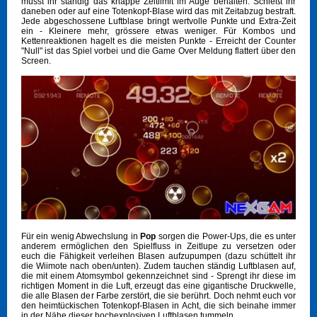
müsst ihr ständig das knappe Zeitlimit im Auge behalten. Schießt ihr
daneben oder auf eine Totenkopf-Blase wird das mit Zeitabzug bestraft.
Jede abgeschossene Luftblase bringt wertvolle Punkte und Extra-Zeit
ein - Kleinere mehr, grössere etwas weniger. Für Kombos und
Kettenreaktionen hagelt es die meisten Punkte - Erreicht der Counter
"Null" ist das Spiel vorbei und die Game Over Meldung flattert über den
Screen.
Für ein wenig Abwechslung in
Pop
sorgen die Power-Ups, die es unter
anderem ermöglichen den Spielfluss in Zeitlupe zu versetzen oder
euch die Fähigkeit verleihen Blasen aufzupumpen (dazu schüttelt ihr
die Wiimote nach oben/unten). Zudem tauchen ständig Luftblasen auf,
die mit einem Atomsymbol gekennzeichnet sind - Sprengt ihr diese im
richtigen Moment in die Luft, erzeugt das eine gigantische Druckwelle,
die alle Blasen der Farbe zerstört, die sie berührt. Doch nehmt euch vor
den heimtückischen Totenkopf-Blasen in Acht, die sich beinahe immer
in der Nähe dieser hochexplosiven Luftblasen tummeln...