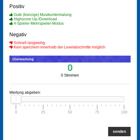
Positiv
Gute (trancige) Musikuntermalung
Highscore Up-/Download
4-Spieler-Mehrspieler-Modus
Negativ
Schnell langweilig
Kein speichern innerhalb der Levelabschnitte möglich
Userwertung
0
0 Stimmen
Wertung abgeben:
0
25
50
75
100
senden