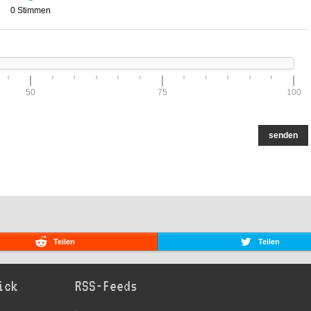
0 Stimmen
50
75
100
senden
Teilen
Teilen
ick
RSS-Feeds