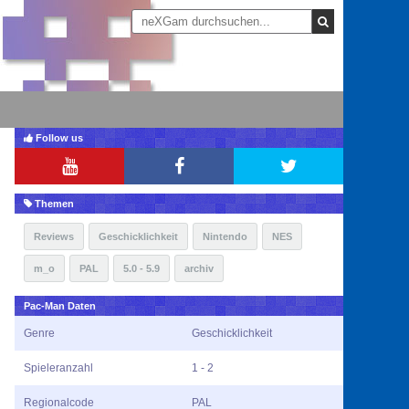
Follow us
Themen
Reviews
Geschicklichkeit
Nintendo
NES
m_o
PAL
5.0 - 5.9
archiv
Pac-Man Daten
Genre
Geschicklichkeit
Spieleranzahl
1 - 2
Regionalcode
PAL