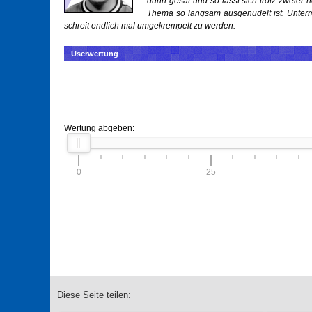
dünn gesät und so lässt sich trotz zweier
Thema so langsam ausgenudelt ist. Unterm 
schreit endlich mal umgekrempelt zu werden.
Userwertung
Wertung abgeben:
0
25
Diese Seite teilen: