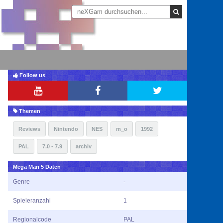
Follow us
Themen
Reviews
Nintendo
NES
m_o
1992
PAL
7.0 - 7.9
archiv
Mega Man 5 Daten
Genre
-
Spieleranzahl
1
Regionalcode
PAL