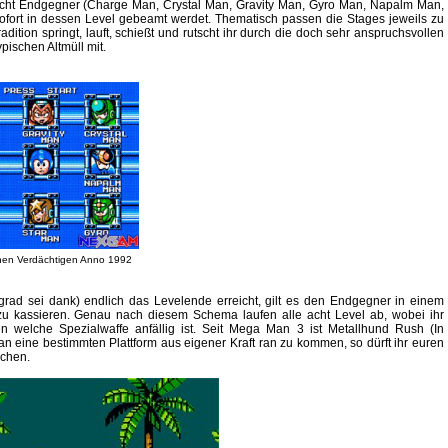
r acht Endgegner (Charge Man, Crystal Man, Gravity Man, Gyro Man, Napalm Man,
fort in dessen Level gebeamt werdet. Thematisch passen die Stages jeweils zu
ion springt, lauft, schießt und rutscht ihr durch die doch sehr anspruchsvollen
ischen Altmüll mit.
chen Verdächtigen Anno 1992
rad sei dank) endlich das Levelende erreicht, gilt es den Endgegner in einem
u kassieren. Genau nach diesem Schema laufen alle acht Level ab, wobei ihr
 welche Spezialwaffe anfällig ist. Seit Mega Man 3 ist Metallhund Rush (In
an eine bestimmten Plattform aus eigener Kraft ran zu kommen, so dürft ihr euren
uchen.