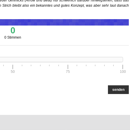
 neuer Gimmicks (Arrow und Beat) nur schwerlich darüber hinwegsehen, dass das
Strich bleibt also ein bekanntes und gutes Konzept, was aber sehr laut danach
0
0 Stimmen
50
75
100
senden