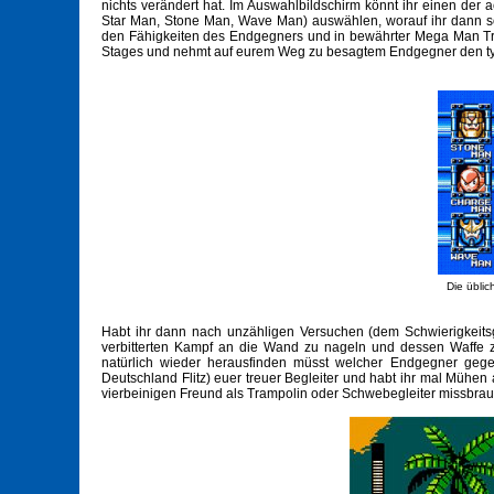
nichts verändert hat. Im Auswahlbildschirm könnt ihr einen de
Star Man, Stone Man, Wave Man) auswählen, worauf ihr dann so
den Fähigkeiten des Endgegners und in bewährter Mega Man Tradit
Stages und nehmt auf eurem Weg zu besagtem Endgegner den typ
Die übli
Habt ihr dann nach unzähligen Versuchen (dem Schwierigkeitsg
verbitterten Kampf an die Wand zu nageln und dessen Waffe z
natürlich wieder herausfinden müsst welcher Endgegner gegen
Deutschland Flitz) euer treuer Begleiter und habt ihr mal Mühen 
vierbeinigen Freund als Trampolin oder Schwebegleiter missbra