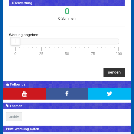
Userwertung
0
0 Stimmen
Wertung abgeben:
0
25
50
75
100
senden
Follow us
Themen
archiv
Print-Werbung Daten