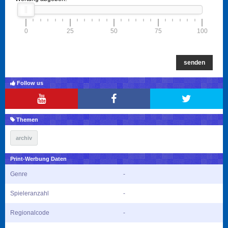
0
25
50
75
100
senden
Follow us
Themen
archiv
Print-Werbung Daten
Genre
-
Spieleranzahl
-
Regionalcode
-