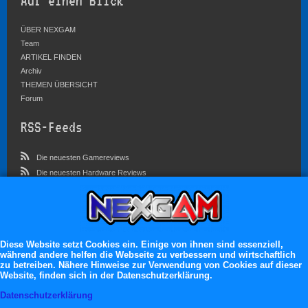
Auf einen Blick
ÜBER NEXGAM
Team
ARTIKEL FINDEN
Archiv
THEMEN ÜBERSICHT
Forum
RSS-Feeds
Die neuesten Gamereviews
Die neuesten Hardware Reviews
Die neuesten Artikel
Community
Im Forum sind zur Zeit 3023 Benutzer online
Diese Website setzt Cookies ein. Einige von ihnen sind essenziell,
während andere helfen die Webseite zu verbessern und wirtschaftlich
Es erwarten dich:
zu betreiben. Nähere Hinweise zur Verwendung von Cookies auf dieser
Website, finden sich in der Datenschutzerklärung.
13.119 registrierte Mitglieder
71.049 Themen
Datenschutzerklärung
2.555.227 Beiträge