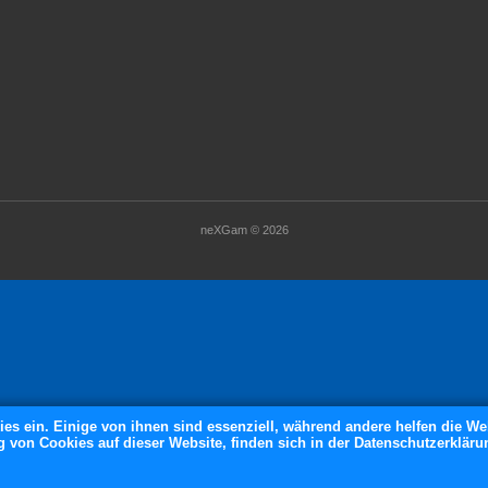
neXGam © 2026
ies ein. Einige von ihnen sind essenziell, während andere helfen die We
von Cookies auf dieser Website, finden sich in der Datenschutzerkläru