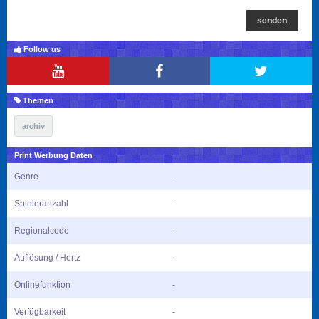
senden
Follow us
Themen
archiv
Print Werbung Daten
Genre
-
Spieleranzahl
-
Regionalcode
-
Auflösung / Hertz
-
Onlinefunktion
-
Verfügbarkeit
-