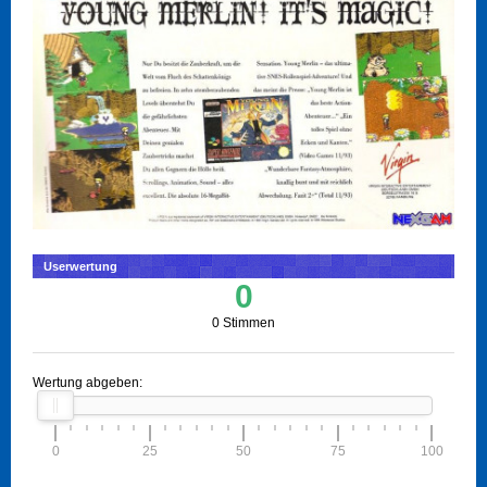
Userwertung
0
0 Stimmen
Wertung abgeben:
0
25
50
75
100