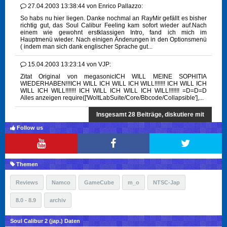
27.04.2003 13:38:44
von
Enrico Pallazzo:
So habs nu hier liegen. Danke nochmal an RayMir gefällt es bisher
richtig gut, das Soul Calibur Feeling kam sofort wieder auf.Nach
einem wie gewohnt erstklassigen Intro, fand ich mich im
Hauptmenü wieder. Nach einigen Änderungen in den Optionsmenü
( indem man sich dank englischer Sprache gut...
15.04.2003 13:23:14
von
VJP:
Zitat Original von megasonicICH WILL MEINE SOPHITIA
WIEDERHABEN!!!ICH WILL ICH WILL ICH WILL!!!!!!! ICH WILL ICH
WILL ICH WILL!!!!!!! ICH WILL ICH WILL ICH WILL!!!!!!! =D=D=D
Alles anzeigen require(['WoltLabSuite/Core/Bbcode/Collapsible'],...
Insgesamt 28 Beiträge, diskutiere mit
Follow us
Themen
Reviews
Namco
GameCube
m_o
NTSC-Jap
8.0 - 8.9
archiv
Soul Calibur 2 (jap.) Daten