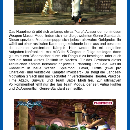
Das Hauptmenü gibt sich anfangs etwas "karg". Ausser dem ominösen
Weapon Master Mode finden sich nur die gewohnten Genre-Standards.
Dieser spezielle Modus entpuppt sich jedoch als wahre Goldgrube: Ihr
wählt auf einer rustikalen Karte eingezeichnete Icons aus und bestreitet
die dahinter versteckten Kämpfe. Hier werdet ihr mit origiellen
Aufgaben konfrontiert - mal müßt ihr 5 Gegner in Folge besiegen, dann
gilt es euren Widersacher durch ein Ringout zu beseitigen oder euch
sitzt ein brutal kurzes Zeitlimit im Nacken. Für das Gewinnen dieser
zahlreichen Kämpfe bekommt ihr jeweils Erfahrung und Geld, was ihr
wiederum in neue Waffen, Spielmodi, Level, Outfits (zwei pro
Charakter) und versteckte Kämpfer investiert - Da steigt die Langzeit-
Motivation :) Nach und nach schaltet ihr verschiedene Theater, Practice,
Time Attack, Survival und Team Battle Modi frei. Zur ultimativen
Vollkommenheit fehlt nur der Tag Team Modus, der seit Virtua Fighter
und DoA eigentlich Genre-Standard sein sollte.