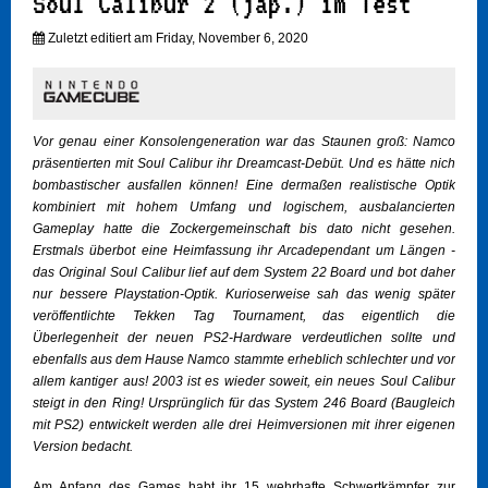
Soul Calibur 2 (jap.) im Test
Zuletzt editiert am Friday, November 6, 2020
Vor genau einer Konsolengeneration war das Staunen groß: Namco
präsentierten mit Soul Calibur ihr Dreamcast-Debüt. Und es hätte nich
bombastischer ausfallen können! Eine dermaßen realistische Optik
kombiniert mit hohem Umfang und logischem, ausbalancierten
Gameplay hatte die Zockergemeinschaft bis dato nicht gesehen.
Erstmals überbot eine Heimfassung ihr Arcadependant um Längen -
das Original Soul Calibur lief auf dem System 22 Board und bot daher
nur bessere Playstation-Optik. Kurioserweise sah das wenig später
veröffentlichte Tekken Tag Tournament, das eigentlich die
Überlegenheit der neuen PS2-Hardware verdeutlichen sollte und
ebenfalls aus dem Hause Namco stammte erheblich schlechter und vor
allem kantiger aus! 2003 ist es wieder soweit, ein neues Soul Calibur
steigt in den Ring! Ursprünglich für das System 246 Board (Baugleich
mit PS2) entwickelt werden alle drei Heimversionen mit ihrer eigenen
Version bedacht.
Am Anfang des Games habt ihr 15 wehrhafte Schwertkämpfer zur