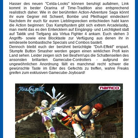
Hasser des neuen "Celda-Looks" können beruhigt aufatmen, Link
kommt in bester Ocarina of Time-Tradition also entsprechend
realistisch daher. Wie in der berühmten Action-Adventure Saga könnt
ihr eure Gegner mit Schwert, Bombe und Pfeilhagel eindecken!
Nachdem ihr euch für euren Lieblingsrecken entschieden habt kann
die Action beginnen: Das Kampfsystem gibt sich extrem Arcadelastig,
man merkt das es den Entwicklern auf Eingängig- und Leichtigkeit statt
auf Taktik und Tiefgang ala Virtua Fighter 4 ankam. Euch stehen 3
Angriffs- sowie eine Blocktaste zur Verfügung aus denen ihr in
windeseile bombastische Specials und Combos bastelt.
Dennoch bleibt euch der berühmt berüchtigte "DoA-Effekt" erspart.
Stumpfe Button Smasher werden gegen einen wirklichen Profi kein
Land sehen. Leider zeigen sich bei Beat'em'ups die Schattenseiten des
ansonsten brillanten Gamecube-Controllers - aufgrund der
ungewöhnlichen Anordnung fällt es manchmal recht schwer die
gewünschte Taste im Eifer des Gefechts zu treffen, wahre Freaks
greifen zum exklusiven Gamecube-Joyboard!