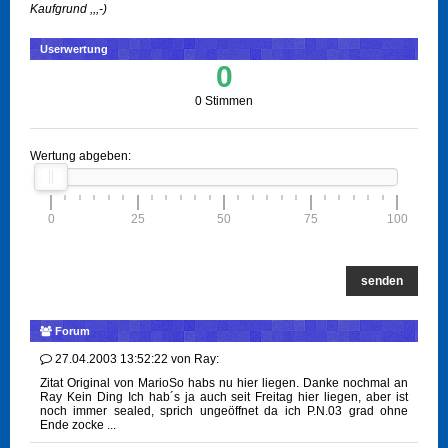
Kaufgrund ,,,-)
Userwertung
0
0 Stimmen
Wertung abgeben:
0
25
50
75
100
senden
Forum
27.04.2003 13:52:22
von
Ray:
Zitat Original von MarioSo habs nu hier liegen. Danke nochmal an
Ray Kein Ding Ich hab´s ja auch seit Freitag hier liegen, aber ist
noch immer sealed, sprich ungeöffnet da ich P.N.03 grad ohne
Ende zocke ...