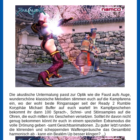
Die akustische Untermalung passt zur Optik wie die Faust aufs Auge,
wunderschöne klassische Melodien stimmen euch auf die Kampfarena
ein, wo der wohl beste Ringansager seit der Ready 2 Rumble
Koryphäe Michael Buffer auf euch wartet! Im Kampfgeschehen
bekommt ihr dann 100 Sprach-, Schrei- und Stönsamples auf die
Ohren, die euch mitten ins Geschehen versetzen. Solltet ihr davon nicht
genug bekommen könnt ihr euch in einem speziellen Extramodus die
volle Drönung geben -samt Gesichtsanimationen. Zu guter letzt runden
die klirrenden und scheppernden Waffengeräusche das Gesamtbild
harmonisch ab - kann ein Beatém Up besser klingen? ,,,)