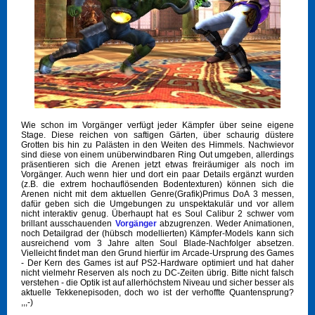
Wie schon im Vorgänger verfügt jeder Kämpfer über seine eigene
Stage. Diese reichen von saftigen Gärten, über schaurig düstere
Grotten bis hin zu Palästen in den Weiten des Himmels. Nachwievor
sind diese von einem unüberwindbaren Ring Out umgeben, allerdings
präsentieren sich die Arenen jetzt etwas freiräumiger als noch im
Vorgänger. Auch wenn hier und dort ein paar Details ergänzt wurden
(z.B. die extrem hochauflösenden Bodentexturen) können sich die
Arenen nicht mit dem aktuellen Genre(Grafik)Primus DoA 3 messen,
dafür geben sich die Umgebungen zu unspektakulär und vor allem
nicht interaktiv genug. Überhaupt hat es Soul Calibur 2 schwer vom
brillant ausschauenden
Vorgänger
abzugrenzen. Weder Animationen,
noch Detailgrad der (hübsch modellierten) Kämpfer-Models kann sich
ausreichend vom 3 Jahre alten Soul Blade-Nachfolger absetzen.
Vielleicht findet man den Grund hierfür im Arcade-Ursprung des Games
- Der Kern des Games ist auf PS2-Hardware optimiert und hat daher
nicht vielmehr Reserven als noch zu DC-Zeiten übrig. Bitte nicht falsch
verstehen - die Optik ist auf allerhöchstem Niveau und sicher besser als
aktuelle Tekkenepisoden, doch wo ist der verhoffte Quantensprung?
,,,-)