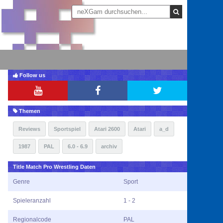
Follow us
Themen
Reviews
Sportspiel
Atari 2600
Atari
a_d
1987
PAL
6.0 - 6.9
archiv
Title Match Pro Wrestling Daten
Genre
Sport
Spieleranzahl
1 - 2
Regionalcode
PAL