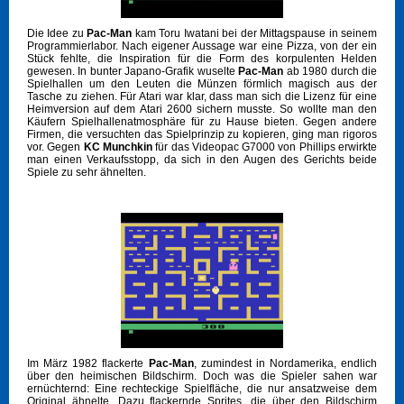
Die Idee zu
Pac-Man
kam Toru Iwatani bei der Mittagspause in seinem
Programmierlabor. Nach eigener Aussage war eine Pizza, von der ein
Stück fehlte, die Inspiration für die Form des korpulenten Helden
gewesen. In bunter Japano-Grafik wuselte
Pac-Man
ab 1980 durch die
Spielhallen um den Leuten die Münzen förmlich magisch aus der
Tasche zu ziehen. Für Atari war klar, dass man sich die Lizenz für eine
Heimversion auf dem Atari 2600 sichern musste. So wollte man den
Käufern Spielhallenatmosphäre für zu Hause bieten. Gegen andere
Firmen, die versuchten das Spielprinzip zu kopieren, ging man rigoros
vor. Gegen
KC Munchkin
für das Videopac G7000 von Phillips erwirkte
man einen Verkaufsstopp, da sich in den Augen des Gerichts beide
Spiele zu sehr ähnelten.
Im März 1982 flackerte
Pac-Man
, zumindest in Nordamerika, endlich
über den heimischen Bildschirm. Doch was die Spieler sahen war
ernüchternd: Eine rechteckige Spielfläche, die nur ansatzweise dem
Original ähnelte. Dazu flackernde Sprites, die über den Bildschirm