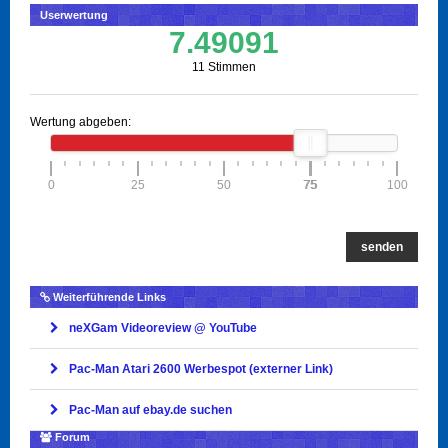
Userwertung
7.49091
11 Stimmen
Wertung abgeben:
0
25
50
75
75
100
senden
Weiterführende Links
neXGam Videoreview @ YouTube
Pac-Man Atari 2600 Werbespot (externer Link)
Pac-Man auf ebay.de suchen
Forum