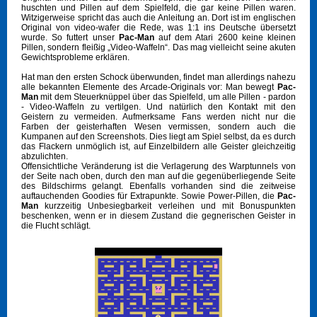
huschten und Pillen auf dem Spielfeld, die gar keine Pillen waren.
Witzigerweise spricht das auch die Anleitung an. Dort ist im englischen
Original von video-wafer die Rede, was 1:1 ins Deutsche übersetzt
wurde. So futtert unser
Pac-Man
auf dem Atari 2600 keine kleinen
Pillen, sondern fleißig „Video-Waffeln“. Das mag vielleicht seine akuten
Gewichtsprobleme erklären.
Hat man den ersten Schock überwunden, findet man allerdings nahezu
alle bekannten Elemente des Arcade-Originals vor: Man bewegt
Pac-
Man
mit dem Steuerknüppel über das Spielfeld, um alle Pillen - pardon
- Video-Waffeln zu vertilgen. Und natürlich den Kontakt mit den
Geistern zu vermeiden. Aufmerksame Fans werden nicht nur die
Farben der geisterhaften Wesen vermissen, sondern auch die
Kumpanen auf den Screenshots. Dies liegt am Spiel selbst, da es durch
das Flackern unmöglich ist, auf Einzelbildern alle Geister gleichzeitig
abzulichten.
Offensichtliche Veränderung ist die Verlagerung des Warptunnels von
der Seite nach oben, durch den man auf die gegenüberliegende Seite
des Bildschirms gelangt. Ebenfalls vorhanden sind die zeitweise
auftauchenden Goodies für Extrapunkte. Sowie Power-Pillen, die
Pac-
Man
kurzzeitig Unbesiegbarkeit verleihen und mit Bonuspunkten
beschenken, wenn er in diesem Zustand die gegnerischen Geister in
die Flucht schlägt.