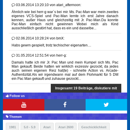
03.06.2014 13:20:10
von
atari_afternoon:
Ähnlich wie bei herr-g war´s bei mir. Ms. Pac-Man war mein zweites
eigenes VCS-Spiel und Pac-Man lernte ich erst Jahre danach
kennen, außer Haus und gleichzeitig mit Jr. Pac-Man.Da konnte
Pac-Man einfach nicht gewinnen Wobei mich als Kind
ausschließlich gestört hat, dass es ein und dasselbe...
02.06.2014 10:28:24
von
bmX:
Habs gewrn gespielt, trotz techischer eigenarten....
31.05.2014 12:51:54
von
herr-g:
Damals hatte ich mir Jr. Pac Man und mein Kumpel sich Ms. Pac
Man gekauft. Beide hatten wir wirklich exzessiv gezockt, da jedes
auch seinen eigenen Reiz hat(te) - schnelle Action vs. Arcade-
Authentizität.Als wir irgendwann mal auf dem Flohmarkt für 5 DM
ein Pac Man gekauft und zuhause gezockt...
Insgesamt 19 Beiträge, diskutiere mit
Follow us
Themen
1981
5.0 - 5.9
Atari
Atari 2600
Geschicklichkeit