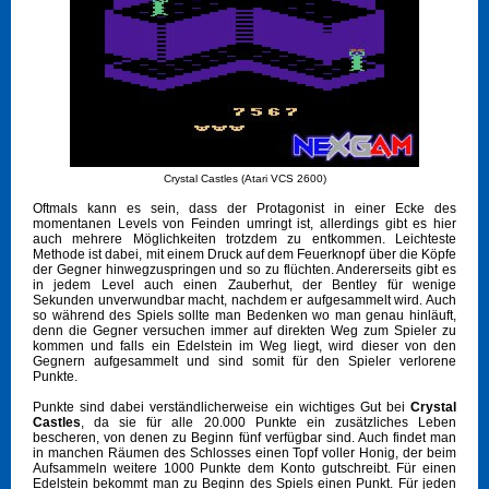
Crystal Castles (Atari VCS 2600)
Oftmals kann es sein, dass der Protagonist in einer Ecke des
momentanen Levels von Feinden umringt ist, allerdings gibt es hier
auch mehrere Möglichkeiten trotzdem zu entkommen. Leichteste
Methode ist dabei, mit einem Druck auf dem Feuerknopf über die Köpfe
der Gegner hinwegzuspringen und so zu flüchten. Andererseits gibt es
in jedem Level auch einen Zauberhut, der Bentley für wenige
Sekunden unverwundbar macht, nachdem er aufgesammelt wird. Auch
so während des Spiels sollte man Bedenken wo man genau hinläuft,
denn die Gegner versuchen immer auf direkten Weg zum Spieler zu
kommen und falls ein Edelstein im Weg liegt, wird dieser von den
Gegnern aufgesammelt und sind somit für den Spieler verlorene
Punkte.
Punkte sind dabei verständlicherweise ein wichtiges Gut bei
Crystal
Castles
, da sie für alle 20.000 Punkte ein zusätzliches Leben
bescheren, von denen zu Beginn fünf verfügbar sind. Auch findet man
in manchen Räumen des Schlosses einen Topf voller Honig, der beim
Aufsammeln weitere 1000 Punkte dem Konto gutschreibt. Für einen
Edelstein bekommt man zu Beginn des Spiels einen Punkt. Für jeden