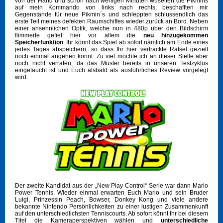
von der Hand und schon nach wenigen Minuten wuselten die Pikmins
auf mein Kommando von links nach rechts, beschafften mir
Gegenstände für neue Pikmin´s und schleppten schlussendlich das
erste Teil meines defekten Raumschiffes wieder zurück an Bord. Neben
einer ansehnlichen Optik, welche nun in 480p über den Bildschirm
flimmerte gefiel hier vor allem die
neu hinzugekommen
Speicherfunktion
. Ihr könnt das Spiel ab sofort nämlich am Ende eines
jedes Tages abspeichern, so dass Ihr hier vertrackte Rätsel gezielt
noch einmal angehen könnt. Zu viel möchte ich an dieser Stelle aber
noch nicht verraten, da das Muster bereits in unseren Testzyklus
eingetaucht ist und Euch alsbald als ausführliches Review vorgelegt
wird.
Der zweite Kandidat aus der „New Play Control“ Serie war dann Mario
Power Tennis. Wieder einmal erwarten Euch Mario und sein Bruder
Luigi, Prinzessin Peach, Bowser, Donkey Kong und viele andere
bekannte Nintendo Persönlichkeiten zu einer lustigen Zusammenkunft
auf den unterschiedlichsten Tenniscourts. Ab sofort könnt Ihr bei diesem
Titel die Kameraperspektiven wählen und
unterschiedliche