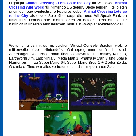
Highlight
Animal Crossing - Lets Go to the City
für Wii sowie
Animal
Crossing Wild World
für Nintendo DS gelegt. Diese beiden Titel bieten
ja einige neue symbiotische Features wobei
Animal Crossing Lets go
to the City
als erstes Spiel überhaupt die neue Wii-Speak Funktion
unterstützt. Umfassende Informationen zu beiden Titeln erhaltet Ihr
natürlich in unseren ausführlichen Tests auf www.planet-nintendo.de!
Weiter ging es mit es mit etlichen
Virtual Console
Spielen, welche
mittlerweile über Nintendo´s Onlineprogramm erhältlich sind.
Angefangen von Boogerman über Castlevania III, Donkey Kong 3,
Earthworm Jim, Last Ninja 3, Mega Man 3, Phantasy Star IV und Space
Harrier bis hin zu Super Mario 64, Super Mario Bros. 1 + 2 oder Zelda:
Orcania of Time war alles vertreten und lud zum spontanen Spiel ein.