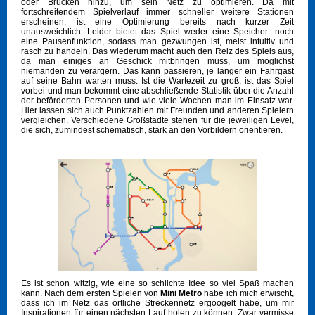
oder Brücken hinzu, um sein Netz zu optimieren. Da mit
fortschreitendem Spielverlauf immer schneller weitere Stationen
erscheinen, ist eine Optimierung bereits nach kurzer Zeit
unausweichlich. Leider bietet das Spiel weder eine Speicher- noch
eine Pausenfunktion, sodass man gezwungen ist, meist intuitiv und
rasch zu handeln. Das wiederum macht auch den Reiz des Spiels aus,
da man einiges an Geschick mitbringen muss, um möglichst
niemanden zu verärgern. Das kann passieren, je länger ein Fahrgast
auf seine Bahn warten muss. Ist die Wartezeit zu groß, ist das Spiel
vorbei und man bekommt eine abschließende Statistik über die Anzahl
der beförderten Personen und wie viele Wochen man im Einsatz war.
Hier lassen sich auch Punktzahlen mit Freunden und anderen Spielern
vergleichen. Verschiedene Großstädte stehen für die jeweiligen Level,
die sich, zumindest schematisch, stark an den Vorbildern orientieren.
Es ist schon witzig, wie eine so schlichte Idee so viel Spaß machen
kann. Nach dem ersten Spielen von
Mini Metro
habe ich mich erwischt,
dass ich im Netz das örtliche Streckennetz ergoogelt habe, um mir
Inspirationen für einen nächsten Lauf holen zu können. Zwar vermisse