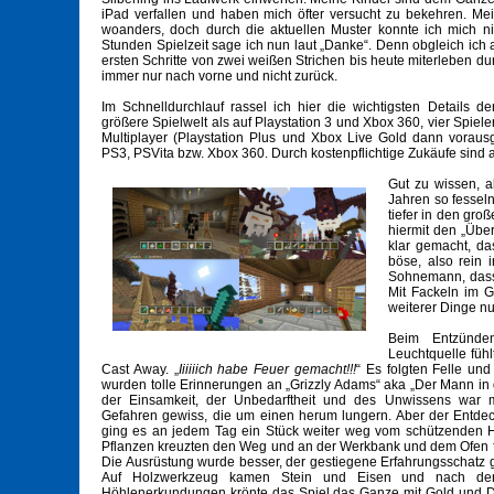
iPad verfallen und haben mich öfter versucht zu bekehren. M
woanders, doch durch die aktuellen Muster konnte ich mich n
Stunden Spielzeit sage ich nun laut „Danke“. Denn obgleich ich 
ersten Schritte von zwei weißen Strichen bis heute miterleben dur
immer nur nach vorne und nicht zurück.
Im Schnelldurchlauf rassel ich hier die wichtigsten Details d
größere Spielwelt als auf Playstation 3 und Xbox 360, vier Spiele
Multiplayer (Playstation Plus und Xbox Live Gold dann vorausg
PS3, PSVita bzw. Xbox 360. Durch kostenpflichtige Zukäufe sind 
Gut zu wissen, a
Jahren so fesseln
tiefer in den gro
hiermit den „Übe
klar gemacht, da
böse, also rein 
Sohnemann, dass 
Mit Fackeln im G
weiterer Dinge nu
Beim Entzünden
Leuchtquelle fühl
Cast Away. „
Iiiiiich habe Feuer gemacht!!!
“ Es folgten Felle un
wurden tolle Erinnerungen an „Grizzly Adams“ aka „Der Mann in
der Einsamkeit, der Unbedarftheit und des Unwissens war 
Gefahren gewiss, die um einen herum lungern. Aber der Entdec
ging es an jedem Tag ein Stück weiter weg vom schützenden H
Pflanzen kreuzten den Weg und an der Werkbank und dem Ofen f
Die Ausrüstung wurde besser, der gestiegene Erfahrungsschatz g
Auf Holzwerkzeug kamen Stein und Eisen und nach den 
Höhlenerkundungen krönte das Spiel das Ganze mit Gold und D