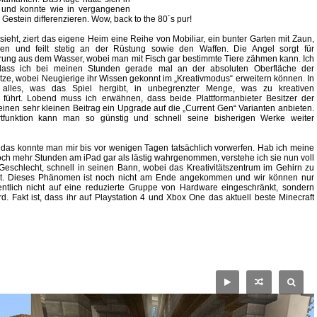
st und konnte wie in vergangenen
estein differenzieren. Wow, back to the 80´s pur!
ieht, ziert das eigene Heim eine Reihe von Mobiliar, ein bunter Garten mit Zaun,
n und feilt stetig an der Rüstung sowie den Waffen. Die Angel sorgt für
ung aus dem Wasser, wobei man mit Fisch gar bestimmte Tiere zähmen kann. Ich
 dass ich bei meinen Stunden gerade mal an der absoluten Oberfläche der
tze, wobei Neugierige ihr Wissen gekonnt im „Kreativmodus“ erweitern können. In
 alles, was das Spiel hergibt, in unbegrenzter Menge, was zu kreativen
 führt. Lobend muss ich erwähnen, dass beide Plattformanbieter Besitzer der
einen sehr kleinen Beitrag ein Upgrade auf die „Current Gen“ Varianten anbieten.
tfunktion kann man so günstig und schnell seine bisherigen Werke weiter
- das konnte man mir bis vor wenigen Tagen tatsächlich vorwerfen. Hab ich meine
noch mehr Stunden am iPad gar als lästig wahrgenommen, verstehe ich sie nun voll
 Geschlecht, schnell in seinen Bann, wobei das Kreativitätszentrum im Gehirn zu
 fest. Dieses Phänomen ist noch nicht am Ende angekommen und wir können nur
fentlich nicht auf eine reduzierte Gruppe von Hardware eingeschränkt, sondern
d. Fakt ist, dass ihr auf Playstation 4 und Xbox One das aktuell beste Minecraft