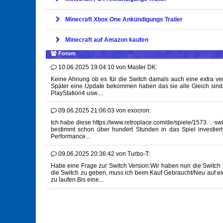
Minecraft Xbox One Ankündigungs Trailer
Minecraft auf Amazon kaufen
Forum
10.06.2025 19:04:10
von
Master DK:
Keine Ahnung ob es für die Switch damals auch eine extra ver
Später eine Update bekommen haben das sie alle Gleich sind
PlayStation4 usw....
09.06.2025 21:06:03
von
exocron:
Ich habe diese https://www.retroplace.com/de/spiele/1573…-swi
bestimmt schon über hundert Stunden in das Spiel investiert
Performance...
09.06.2025 20:36:42
von
Turbo-T:
Habe eine Frage zur Switch Version:Wir haben nun die Switch 2
die Switch zu geben, muss ich beim Kauf Gebraucht/Neu auf ein
zu laufen.Bis eine...