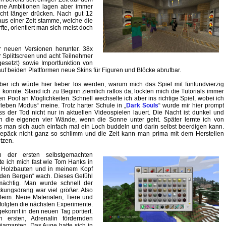
eine Ambitionen lagen aber immer
icht länger drücken. Nach gut 12
aus einer Zeit stamme, welche die
fte, orientiert man sich meist doch
er neuen Versionen herunter. 38x
r Splittscreen und acht Teilnehmer
esetzt) sowie Importfunktion von
auf beiden Plattformen neue Skins für Figuren und Blöcke abrufbar.
ber ich würde hier lieber los werden, warum mich das Spiel mit fünfundvierzig
 konnte. Stand ich zu Beginn ziemlich ratlos da, lockten mich die Tutorials immer
ßen Pool an Möglichkeiten. Schnell wechselte ich aber ins richtige Spiel, wobei ich
rleben Modus“ meine. Trotz harter Schule in „
Dark Souls
“ wurde mir hier prompt
ss der Tod nicht nur in aktuellen Videospielen lauert. Die Nacht ist dunkel und
in die eigenen vier Wände, wenn die Sonne unter geht. Später lernte ich von
man sich auch einfach mal ein Loch buddeln und darin selbst beerdigen kann.
epäck nicht ganz so schlimm und die Zeit kann man prima mit dem Herstellen
tzen.
 der ersten selbstgemachten
te ich mich fast wie Tom Hanks in
d Holzbauten und in meinem Kopf
 den Bergen“ wach. Dieses Gefühl
mächtig. Man wurde schnell der
kungsdrang war viel größer. Also
eim. Neue Materialen, Tiere und
olgten die nächsten Experimente.
ekonnt in den neuen Tag portiert.
ersten, Adrenalin fördernden
iamanten. Das Auge hatte sich in