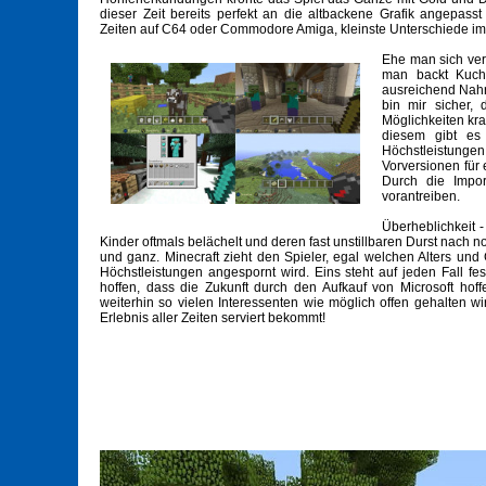
dieser Zeit bereits perfekt an die altbackene Grafik angepas
Zeiten auf C64 oder Commodore Amiga, kleinste Unterschiede im G
Ehe man sich vers
man backt Kuche
ausreichend Nahr
bin mir sicher,
Möglichkeiten kra
diesem gibt es
Höchstleistungen
Vorversionen für 
Durch die Impor
vorantreiben.
Überheblichkeit 
Kinder oftmals belächelt und deren fast unstillbaren Durst nach 
und ganz. Minecraft zieht den Spieler, egal welchen Alters und
Höchstleistungen angespornt wird. Eins steht auf jeden Fall
hoffen, dass die Zukunft durch den Aufkauf von Microsoft hof
weiterhin so vielen Interessenten wie möglich offen gehalten wir
Erlebnis aller Zeiten serviert bekommt!