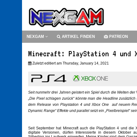
NEXGAM
ARTIKEL FINDEN
PATREON
Minecraft: PlayStation 4 und 
Zuletzt editiert am Thursday, January 14, 2021
Seit nunmehr drei Jahren geistert ein Spiel durch die Welten der
„Die Pixel schlagen zurück“ könnte man die Headline zusätzlich g
dem Release von Playstation 4 und Xbox One auf neuem Reko
Dynamic Range“ Effekte und parallel setzt ein „Pixelbreispiel“ se
Seit September hat Minecraft auch die PlayStation 4 und die X
digitale Versionen, dürfen Interessierte in diesem Oktober
Silberling ins Laufwerk einwerfen. Meine Kinder sind dem Ganzen