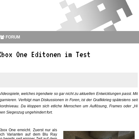
FORUM
Xbox One Editonen im Test
 Videospiele, welches irgendwie so gar nicht zu aktuellen Entwicklungen passt. Mit
arnieren. Verfolgt man Diskussionen in Foren, ist der Grafikkrieg spätestens seit
rdniveau. Da kloppen sich etliche Menschen um Auflösung, Frames oder „Hi
inen Siegeszug ungehindert fort.
box One erreicht. Zuerst nur als
 auch Varianten auf dem Blu Ray
 bereits seit einiger Zeit auf dem