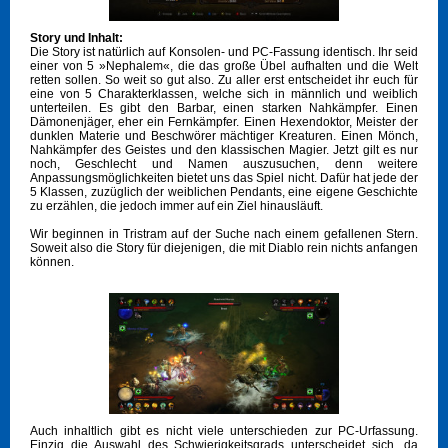
Story und Inhalt:
Die Story ist natürlich auf Konsolen- und PC-Fassung identisch. Ihr seid
einer von 5 »Nephalem«, die das große Übel aufhalten und die Welt
retten sollen. So weit so gut also. Zu aller erst entscheidet ihr euch für
eine von 5 Charakterklassen, welche sich in männlich und weiblich
unterteilen. Es gibt den Barbar, einen starken Nahkämpfer. Einen
Dämonenjäger, eher ein Fernkämpfer. Einen Hexendoktor, Meister der
dunklen Materie und Beschwörer mächtiger Kreaturen. Einen Mönch,
Nahkämpfer des Geistes und den klassischen Magier. Jetzt gilt es nur
noch, Geschlecht und Namen auszusuchen, denn weitere
Anpassungsmöglichkeiten bietet uns das Spiel nicht. Dafür hat jede der
5 Klassen, zuzüglich der weiblichen Pendants, eine eigene Geschichte
zu erzählen, die jedoch immer auf ein Ziel hinausläuft.
Wir beginnen in Tristram auf der Suche nach einem gefallenen Stern.
Soweit also die Story für diejenigen, die mit Diablo rein nichts anfangen
können.
Auch inhaltlich gibt es nicht viele unterschieden zur PC-Urfassung.
Einzig die Auswahl des Schwierigkeitsgrads unterscheidet sich, da