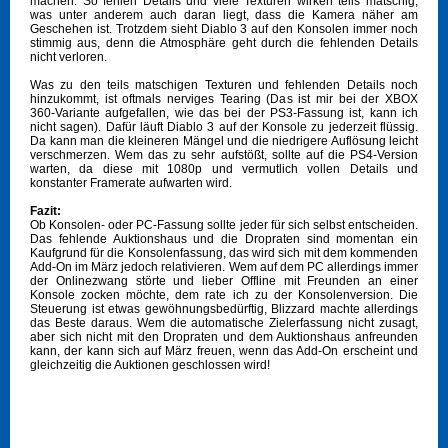
machen. So fehlen Details und viele Texturen wirken teils matschig,
was unter anderem auch daran liegt, dass die Kamera näher am
Geschehen ist. Trotzdem sieht Diablo 3 auf den Konsolen immer noch
stimmig aus, denn die Atmosphäre geht durch die fehlenden Details
nicht verloren.
Was zu den teils matschigen Texturen und fehlenden Details noch
hinzukommt, ist oftmals nerviges Tearing (Das ist mir bei der XBOX
360-Variante aufgefallen, wie das bei der PS3-Fassung ist, kann ich
nicht sagen). Dafür läuft Diablo 3 auf der Konsole zu jederzeit flüssig.
Da kann man die kleineren Mängel und die niedrigere Auflösung leicht
verschmerzen. Wem das zu sehr aufstößt, sollte auf die PS4-Version
warten, da diese mit 1080p und vermutlich vollen Details und
konstanter Framerate aufwarten wird.
Fazit:
Ob Konsolen- oder PC-Fassung sollte jeder für sich selbst entscheiden.
Das fehlende Auktionshaus und die Dropraten sind momentan ein
Kaufgrund für die Konsolenfassung, das wird sich mit dem kommenden
Add-On im März jedoch relativieren. Wem auf dem PC allerdings immer
der Onlinezwang störte und lieber Offline mit Freunden an einer
Konsole zocken möchte, dem rate ich zu der Konsolenversion. Die
Steuerung ist etwas gewöhnungsbedürftig, Blizzard machte allerdings
das Beste daraus. Wem die automatische Zielerfassung nicht zusagt,
aber sich nicht mit den Dropraten und dem Auktionshaus anfreunden
kann, der kann sich auf März freuen, wenn das Add-On erscheint und
gleichzeitig die Auktionen geschlossen wird!