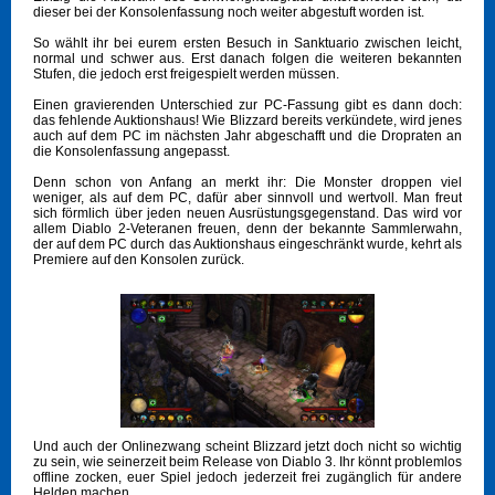
dieser bei der Konsolenfassung noch weiter abgestuft worden ist.
So wählt ihr bei eurem ersten Besuch in Sanktuario zwischen leicht,
normal und schwer aus. Erst danach folgen die weiteren bekannten
Stufen, die jedoch erst freigespielt werden müssen.
Einen gravierenden Unterschied zur PC-Fassung gibt es dann doch:
das fehlende Auktionshaus! Wie Blizzard bereits verkündete, wird jenes
auch auf dem PC im nächsten Jahr abgeschafft und die Dropraten an
die Konsolenfassung angepasst.
Denn schon von Anfang an merkt ihr: Die Monster droppen viel
weniger, als auf dem PC, dafür aber sinnvoll und wertvoll. Man freut
sich förmlich über jeden neuen Ausrüstungsgegenstand. Das wird vor
allem Diablo 2-Veteranen freuen, denn der bekannte Sammlerwahn,
der auf dem PC durch das Auktionshaus eingeschränkt wurde, kehrt als
Premiere auf den Konsolen zurück.
Und auch der Onlinezwang scheint Blizzard jetzt doch nicht so wichtig
zu sein, wie seinerzeit beim Release von Diablo 3. Ihr könnt problemlos
offline zocken, euer Spiel jedoch jederzeit frei zugänglich für andere
Helden machen.