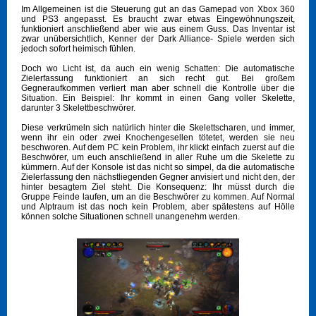
Im Allgemeinen ist die Steuerung gut an das Gamepad von Xbox 360
und PS3 angepasst. Es braucht zwar etwas Eingewöhnungszeit,
funktioniert anschließend aber wie aus einem Guss. Das Inventar ist
zwar unübersichtlich, Kenner der Dark Alliance- Spiele werden sich
jedoch sofort heimisch fühlen.
Doch wo Licht ist, da auch ein wenig Schatten: Die automatische
Zielerfassung funktioniert an sich recht gut. Bei großem
Gegneraufkommen verliert man aber schnell die Kontrolle über die
Situation. Ein Beispiel: Ihr kommt in einen Gang voller Skelette,
darunter 3 Skelettbeschwörer.
Diese verkrümeln sich natürlich hinter die Skelettscharen, und immer,
wenn ihr ein oder zwei Knochengesellen tötetet, werden sie neu
beschworen. Auf dem PC kein Problem, ihr klickt einfach zuerst auf die
Beschwörer, um euch anschließend in aller Ruhe um die Skelette zu
kümmern. Auf der Konsole ist das nicht so simpel, da die automatische
Zielerfassung den nächstliegenden Gegner anvisiert und nicht den, der
hinter besagtem Ziel steht. Die Konsequenz: Ihr müsst durch die
Gruppe Feinde laufen, um an die Beschwörer zu kommen. Auf Normal
und Alptraum ist das noch kein Problem, aber spätestens auf Hölle
können solche Situationen schnell unangenehm werden.