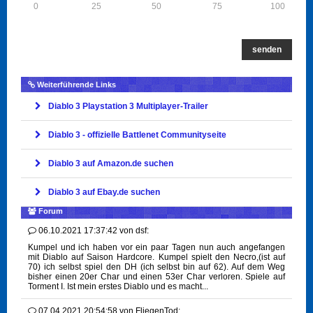
0
25
50
75
100
senden
Weiterführende Links
Diablo 3 Playstation 3 Multiplayer-Trailer
Diablo 3 - offizielle Battlenet Communityseite
Diablo 3 auf Amazon.de suchen
Diablo 3 auf Ebay.de suchen
Forum
06.10.2021 17:37:42
von
dsf:
Kumpel und ich haben vor ein paar Tagen nun auch angefangen
mit Diablo auf Saison Hardcore. Kumpel spielt den Necro,(ist auf
70) ich selbst spiel den DH (ich selbst bin auf 62). Auf dem Weg
bisher einen 20er Char und einen 53er Char verloren. Spiele auf
Torment I. Ist mein erstes Diablo und es macht...
07.04.2021 20:54:58
von
FliegenTod: