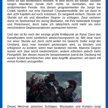
könnt ihr das wortwörtlich nehmen. In dem sechs bis sieben Stunden
langen Abenteuer nervte mich nichts so dermaßen, wie die
anstürmenden Feinde. Von diesen programmierten die Jungs bei
Crytek nämlich nur eine Handvoll Charakermodelle, die sie dann in
den acht Kapiteln auf euch loslassen. Es langweilt einfach, Stunde um
Stunde auf ein und dieselben Gegner zu schlagen. Zwar variieren
diese im Spielverlauf ein wenig (Barbaren, mit Pelz bekleidete Krieger
und Pretorianer), doch habe ich tatsächlich nicht mehr als zehn
verschiedene Gegnervariationen ausmachen können.
Und das ist für mich der einzige große Kritikpunkt an Ryse! Dass das
Kampfsystem nicht sonderlich abwechslungsreich ist, fällt zwar nach
nur einer Stunde auf, doch nicht weiter ins Gewicht. Dafür sorgt der
Umstand, dass man konstant gezwungen wird, zu blocken und
erfolgreich zu kontern, wenn man bestehen möchte. Manche Gegner
lassen sich zwar leicht niedermetzeln, andere erfordern jedoch mehr
Feingefühl. Bei diesen müsst ihr beispielsweise zuerst die Deckung mit
eurem Schild durchbrechen oder aber Angriffe abwehren, um dann mit
einem Kontern anzugreifen.
Dieser Wechsel zwischen Schlägen, Blockaden und Kontern sorgt