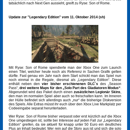
tatsächlich nach Next Gen aussieht, greift zu Ryse: Son of Rome.
Update zur "Legendary Edition" vom 11. Oktober 2014 (sh)
Mit Ryse: Son of Rome spendierte man der Xbox One zum Launch
einen Titel, welcher heute noch als Referenz in Sachen Grafik gelten
dürfte. Fast genau ein Jahr nach dem Start schickt man das Spiel nun
noch einmal in die Regale, diesmal als „Legendary Edition“. Diese
enthält neben den
vier bisher erschienenen DLC´s
des „Season
Pass“,
drei weitere Maps für den „Solo Part des Gladiatoren Modus“
.
Abgerundet wird das Paket durch einen
zusätzlichen Legionär Skins
,
den man im normalen Spiel aber auch so freischalten kann. Im Inneren
der Hülle befindet sich allerdings auch „nur“ die bisherige Diskversion
des Spiels. Alle Extras müsst ihr euch über den Xbox Live Markplatz per
Codeeingabe separat herunterladen.
Wer Ryse: Son of Rome bisher verpasst oder erst kürzlich auf die Xbox
One umgestiegen ist, sollte bei Interesse auf jeden Fall zur „Legendary
Edition“ greifen, da sie aktuell für knapp unter 50 Euro ein deutliches
Plus an Inhalt bedeutet. Wer rein auf die Story aus ist und sich die solo