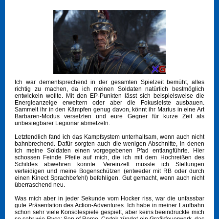
Ich war dementsprechend in der gesamten Spielzeit bemüht, alles
richtig zu machen, da ich meinen Soldaten natürlich bestmöglich
entwickeln wollte. Mit den EP-Punkten lässt sich beispielsweise die
Energieanzeige erweitern oder aber die Fokusleiste ausbauen.
Sammelt ihr in den Kämpfen genug davon, könnt ihr Marius in eine Art
Barbaren-Modus versetzten und eure Gegner für kurze Zeit als
unbesiegbarer Legionär abmetzeln.
Letztendlich fand ich das Kampfsystem unterhaltsam, wenn auch nicht
bahnbrechend. Dafür sorgten auch die wenigen Abschnitte, in denen
ich meine Soldaten einen vorgegebenen Pfad entlangführte. Hier
schossen Feinde Pfeile auf mich, die ich mit dem Hochreißen des
Schildes abwehren konnte. Vereinzelt musste ich Stellungen
verteidigen und meine Bogenschützen (entweder mit RB oder durch
einen Kinect Sprachbefehl) befehligen. Gut gemacht, wenn auch nicht
überraschend neu.
Was mich aber in jeder Sekunde vom Hocker riss, war die unfassbar
gute Präsentation des Action-Adventures. Ich habe in meiner Laufbahn
schon sehr viele Konsolespiele gespielt, aber keins beeindruckte mich