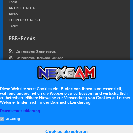
Team
ARTIKEL FINDEN
Archiv
THEMEN ÜBERSICHT
Forum
RSS-Feeds
Die neuesten Gamereviews
Die neuesten Hardware Reviews
Die neuesten Artikel
Community
Im Forum sind zur Zeit 3023 Benutzer online
Diese Website setzt Cookies ein. Einige von ihnen sind essenziell,
während andere helfen die Webseite zu verbessern und wirtschaftlich
Es erwarten dich:
zu betreiben. Nähere Hinweise zur Verwendung von Cookies auf dieser
Website, finden sich in der Datenschutzerklärung.
13.119 registrierte Mitglieder
71.049 Themen
Datenschutzerklärung
2.555.227 Beiträge
Notwendig
Cookies akzeptieren