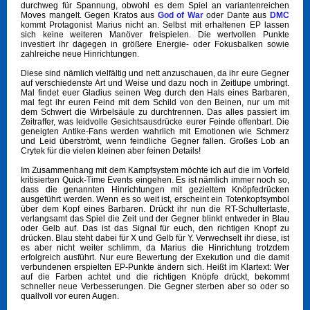
durchweg für Spannung, obwohl es dem Spiel an variantenreichen
Moves mangelt. Gegen Kratos aus
God of War
oder Dante aus
DMC
kommt Protagonist Marius nicht an. Selbst mit erhaltenen EP lassen
sich keine weiteren Manöver freispielen. Die wertvollen Punkte
investiert ihr dagegen in größere Energie- oder Fokusbalken sowie
zahlreiche neue Hinrichtungen.
Diese sind nämlich vielfältig und nett anzuschauen, da ihr eure Gegner
auf verschiedenste Art und Weise und dazu noch in Zeitlupe umbringt.
Mal findet euer Gladius seinen Weg durch den Hals eines Barbaren,
mal fegt ihr euren Feind mit dem Schild von den Beinen, nur um mit
dem Schwert die Wirbelsäule zu durchtrennen. Das alles passiert im
Zeitraffer, was leidvolle Gesichtsausdrücke eurer Feinde offenbart. Die
geneigten Antike-Fans werden wahrlich mit Emotionen wie Schmerz
und Leid überströmt, wenn feindliche Gegner fallen. Großes Lob an
Crytek für die vielen kleinen aber feinen Details!
Im Zusammenhang mit dem Kampfsystem möchte ich auf die im Vorfeld
kritisierten Quick-Time Events eingehen. Es ist nämlich immer noch so,
dass die genannten Hinrichtungen mit gezieltem Knöpfedrücken
ausgeführt werden. Wenn es so weit ist, erscheint ein Totenkopfsymbol
über dem Kopf eines Barbaren. Drückt ihr nun die RT-Schultertaste,
verlangsamt das Spiel die Zeit und der Gegner blinkt entweder in Blau
oder Gelb auf. Das ist das Signal für euch, den richtigen Knopf zu
drücken. Blau steht dabei für X und Gelb für Y. Verwechselt ihr diese, ist
es aber nicht weiter schlimm, da Marius die Hinrichtung trotzdem
erfolgreich ausführt. Nur eure Bewertung der Exekution und die damit
verbundenen erspielten EP-Punkte ändern sich. Heißt im Klartext: Wer
auf die Farben achtet und die richtigen Knöpfe drückt, bekommt
schneller neue Verbesserungen. Die Gegner sterben aber so oder so
quallvoll vor euren Augen.