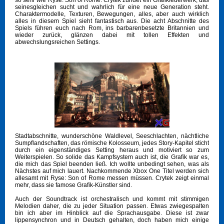
so sehr wie Ryse: Son of Rome. Crytek zündet ein Grafikfeuerwerk, das
seinesgleichen sucht und wahrlich für eine neue Generation steht.
Charaktermodelle, Texturen, Bewegungen, alles, aber auch wirklich
alles in diesem Spiel sieht fantastisch aus. Die acht Abschnitte des
Spiels führen euch nach Rom, ins barbarenbesetzte Britannien und
wieder zurück, glänzen dabei mit tollen Effekten und
abwechslungsreichen Settings.
Stadtabschnitte, wunderschöne Waldlevel, Seeschlachten, nächtliche
Sumpflandschaften, das römische Kolosseum, jedes Story-Kapitel sticht
durch ein eigenständiges Setting heraus und motiviert so zum
Weiterspielen. So solide das Kampfsystem auch ist, die Grafik war es,
die mich das Spiel beenden ließ. Ich wollte unbedingt sehen, was als
Nächstes auf mich lauert. Nachkommende Xbox One Titel werden sich
allesamt mit Ryse: Son of Rome messen müssen. Crytek zeigt einmal
mehr, dass sie famose Grafik-Künstler sind.
Auch der Soundtrack ist orchestralisch und kommt mit stimmigen
Melodien daher, die zu jeder Situation passen. Etwas zwiegespalten
bin ich aber im Hinblick auf die Sprachausgabe. Diese ist zwar
lippensynchron und in Deutsch gehalten, doch haben mich einige