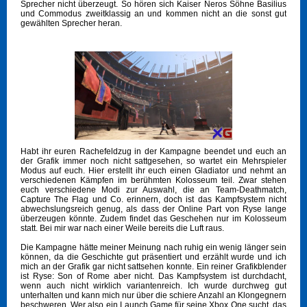
Sprecher nicht überzeugt. So hören sich Kaiser Neros Söhne Basilius
und Commodus zweitklassig an und kommen nicht an die sonst gut
gewählten Sprecher heran.
Habt ihr euren Rachefeldzug in der Kampagne beendet und euch an
der Grafik immer noch nicht sattgesehen, so wartet ein Mehrspieler
Modus auf euch. Hier erstellt ihr euch einen Gladiator und nehmt an
verschiedenen Kämpfen im berühmten Kolosseum teil. Zwar stehen
euch verschiedene Modi zur Auswahl, die an Team-Deathmatch,
Capture The Flag und Co. erinnern, doch ist das Kampfsystem nicht
abwechslungsreich genug, als dass der Online Part von Ryse lange
überzeugen könnte. Zudem findet das Geschehen nur im Kolosseum
statt. Bei mir war nach einer Weile bereits die Luft raus.
Die Kampagne hätte meiner Meinung nach ruhig ein wenig länger sein
können, da die Geschichte gut präsentiert und erzählt wurde und ich
mich an der Grafik gar nicht sattsehen konnte. Ein reiner Grafikblender
ist Ryse: Son of Rome aber nicht. Das Kampfsystem ist durchdacht,
wenn auch nicht wirklich variantenreich. Ich wurde durchweg gut
unterhalten und kann mich nur über die schiere Anzahl an Klongegnern
beschweren. Wer also ein Launch Game für seine Xbox One sucht, das