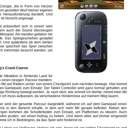
e Energie, die in Form von Herzen
nem gezielten Wurf meiner eigenen
e Herausforderung darstellt. Und
ist Vorsicht angesagt.
d präsentiert sich in einem sehr
kann auch der Sound überzeugen
Minispiel. Am meisten gefallen mir
fe. Das Spielgeschehen gestaltet
ibt. Und spätestens ab dem vierten
eise speichert das Spiel zwischen
lich mehrmals besucht werden, um
g's Crash Course
e Attraktion in Nintendo Land für
s einen riesigen Parcour meistern,
 Mii auf Rädern sicher von einem Checkpoint zum nächsten bewege. Hier kommt
es Gamepads zum Einsatz. Der Tablet Controller wird ganz normal gehalten und
lige Richtung bewegt werden. Je nach dem, wie schnell ich drehte, nimmt mein Mii
ch ich muss aufpassen, da verschiedene Hindernisse auf meinem Weg lauern.
er wird der gesamte Parcour dargestellt, während ich auf dem Gamepad einen
nblick in den Bereich erhalte, in dem sich mein Mii gerade befindet. Neben den
en kommen die Schultertasten zum Einsatz, um Platformen zu steuern. Auch
rofon pusten, um einen Aufzug zu heben. Und wenn alles auf einmal eingesetzt
e ich in Bedrängnis, da das Spiel sehr fordernd ist.