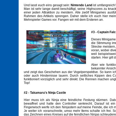
Und lasst euch eins gesagt sein:
Nintendo Land
ist umfangreich!
Man ist sehr lange damit beschäftigt, seine Highscores zu kna
einer jeden Attraktion zu meistern. Alle zwölf Minigames ausf
Rahmen des Artikels sprengen. Daher stelle ich euch hier mein
Mehrspieler Games vor. Fangen wir mit dem Ersteren an.
#3 - Captain Fal
Dieses Minigame i
die Stimmung imm
Strecke meistern,
voran, wobei div
weil beispielswe
starten. Hier gilt
Aber wie funkti
bekannter Ansich
und zeigt das Geschehen aus der Vogelperspektive. So kann ic
oder auch Hindernisse lauern. Durch seitliches Kippen des Con
funktioniert vorzüglich und sehr direkt. Die Rennen machen ung
Top!
#2 - Takamaru's Ninja Castle
Hier muss ich als Ninja eine feindliche Festung stürmen. D
bewaffnet und halte den Controller senkrecht. Darauf ist ei
Fingerwisch werfe ich den Ninjastern auf meine Feinde, die ich 
Je weiter ich voranschreite, umso mehr Items schalte ich frei. 
das Zeichnen eines Kreises auf die feindlichen Ninjas schleuder