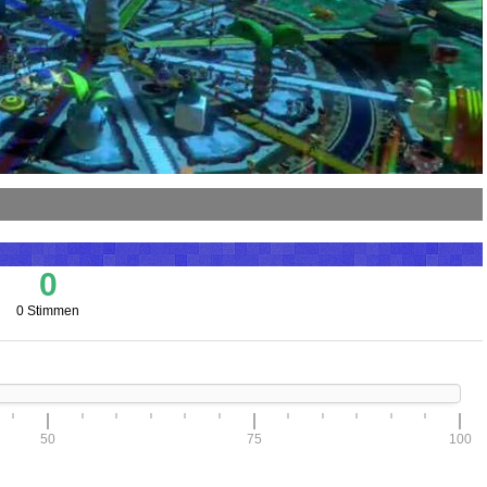
0
0 Stimmen
50
75
100