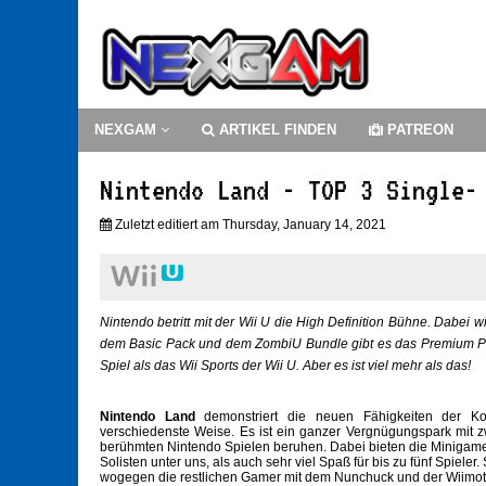
NEXGAM
ARTIKEL FINDEN
PATREON
Nintendo Land - TOP 3 Single-
Zuletzt editiert am Thursday, January 14, 2021
Nintendo betritt mit der Wii U die High Definition Bühne. Dabei
dem Basic Pack und dem ZombiU Bundle gibt es das Premium Pa
Spiel als das Wii Sports der Wii U. Aber es ist viel mehr als das!
Nintendo Land
demonstriert die neuen Fähigkeiten der 
verschiedenste Weise. Es ist ein ganzer Vergnügungspark mit zwö
berühmten Nintendo Spielen beruhen. Dabei bieten die Minigame
Solisten unter uns, als auch sehr viel Spaß für bis zu fünf Spiele
wogegen die restlichen Gamer mit dem Nunchuck und der Wiimo