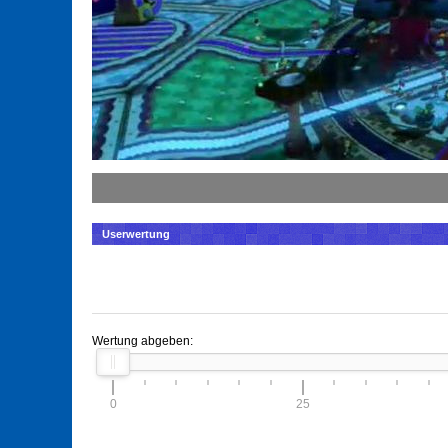
Userwertung
Wertung abgeben:
0
25