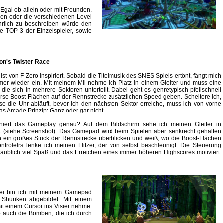
 Egal ob allein oder mit Freunden.
cken oder die verschiedenen Level
ührlich zu beschreiben würde den
e TOP 3 der Einzelspieler, sowie
con's Twister Race
st von F-Zero inspiriert. Sobald die Titelmusik des SNES Spiels ertönt, fängt mich
er wieder ein. Mit meinem Mii nehme ich Platz in einem Gleiter und muss eine
 die sich in mehrere Sektoren unterteilt. Dabei geht es genretypisch pfeilschnell
erse Boost-Flächen auf der Rennstrecke zusätzlichen Speed geben. Scheitere ich,
ise die Uhr abläuft, bevor ich den nächsten Sektor erreiche, muss ich von vorne
 das Arcade Prinzip: Ganz oder gar nicht.
oniert das Gameplay genau? Auf dem Bildschirm sehe ich meinen Gleiter in
t (siehe Screenshot). Das Gamepad wird beim Spielen aber senkrecht gehalten
h ein großes Stück der Rennstrecke überblicken und weiß, wo die Boost-Flächen
trolelrs lenke ich meinen Flitzer, der von selbst beschleunigt. Die Steuerung
laublich viel Spaß und das Erreichen eines immer höheren Highscores motiviert.
abei bin ich mit meinem Gamepad
n Shuriken abgebildet. Mit einem
mit einem Cursor ins Visier nehme.
So auch die Bomben, die ich durch
e.