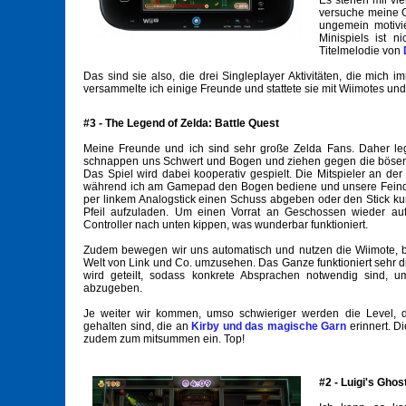
Es stehen mir vie
versuche meine G
ungemein motivi
Minispiels ist n
Titelmelodie von
Das sind sie also, die drei Singleplayer Aktivitäten, die mich
versammelte ich einige Freunde und stattete sie mit Wiimotes u
#3 - The Legend of Zelda: Battle Quest
Meine Freunde und ich sind sehr große Zelda Fans. Daher le
schnappen uns Schwert und Bogen und ziehen gegen die bösen 
Das Spiel wird dabei kooperativ gespielt. Die Mitspieler an d
während ich am Gamepad den Bogen bediene und unsere Feinde 
per linkem Analogstick einen Schuss abgeben oder den Stick ku
Pfeil aufzuladen. Um einen Vorrat an Geschossen wieder auf
Controller nach unten kippen, was wunderbar funktioniert.
Zudem bewegen wir uns automatisch und nutzen die Wiimote, 
Welt von Link und Co. umzusehen. Das Ganze funktioniert sehr dire
wird geteilt, sodass konkrete Absprachen notwendig sind, u
abzugeben.
Je weiter wir kommen, umso schwieriger werden die Level, di
gehalten sind, die an
Kirby und das magische Garn
erinnert. D
zudem zum mitsummen ein. Top!
#2 - Luigi's Gho