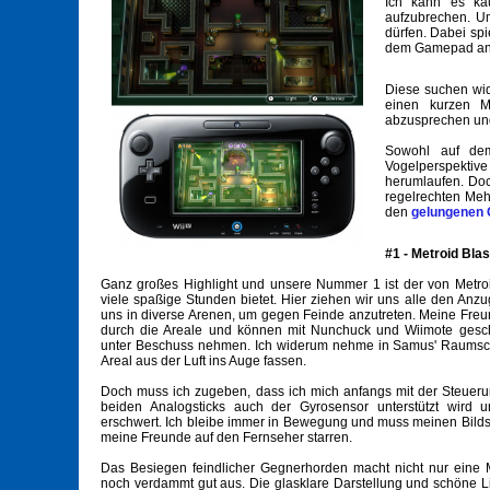
Ich kann es ka
aufzubrechen. Um
dürfen. Dabei spi
dem Gamepad an 
Diese suchen wid
einen kurzen M
abzusprechen un
Sowohl auf dem
Vogelperspektive
herumlaufen. Doc
regelrechten Meh
den
gelungenen
#1 - Metroid Blas
Ganz großes Highlight und unsere Nummer 1 ist der von Metroid 
viele spaßige Stunden bietet. Hier ziehen wir uns alle den A
uns in diverse Arenen, um gegen Feinde anzutreten. Meine Freu
durch die Areale und können mit Nunchuck und Wiimote geschi
unter Beschuss nehmen. Ich widerum nehme in Samus' Raumschi
Areal aus der Luft ins Auge fassen.
Doch muss ich zugeben, dass ich mich anfangs mit der Steueru
beiden Analogsticks auch der Gyrosensor unterstützt wird 
erschwert. Ich bleibe immer in Bewegung und muss meinen Bild
meine Freunde auf den Fernseher starren.
Das Besiegen feindlicher Gegnerhorden macht nicht nur eine 
noch verdammt gut aus. Die glasklare Darstellung und schöne Lic