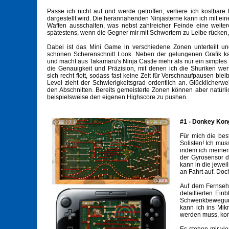
Passe ich nicht auf und werde getroffen, verliere ich kostbar
dargestellt wird. Die herannahenden Ninjasterne kann ich mit ei
Waffen ausschalten, was nebst zahlreicher Feinde eine weiter
spätestens, wenn die Gegner mir mit Schwertern zu Leibe rücken, 
Dabei ist das Mini Game in verschiedene Zonen unterteilt un
schönen Scherenschnitt Look. Neben der gelungenen Grafik 
und macht aus Takamaru's Ninja Castle mehr als nur ein simples 
die Genauigkeit und Präzision, mit denen ich die Shuriken wer
sich recht flott, sodass fast keine Zeit für Verschnaufpausen ble
Level zieht der Schwierigkeitsgrad ordentlich an. Glücklicherw
den Abschnitten. Bereits gemeisterte Zonen können aber natür
beispielsweise den eigenen Highscore zu pushen.
#1 - Donkey Kon
Für mich die best
Solisten! Ich mus
indem ich meinen
der Gyrosensor d
kann in die jewei
an Fahrt auf. Do
Auf dem Fernseh
detaillierten Ei
Schwenkbewegung
kann ich ins Mik
werden muss, komm