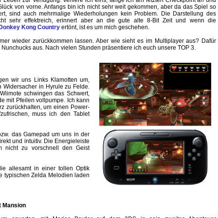
r Leben zur Verfügung. Verliere ich eins, fange ich am letzten Checkpoint an und
lück von vorne. Anfangs bin ich nicht sehr weit gekommen, aber da das Spiel so
ert, sind auch mehrmalige Wiederholungen kein Problem. Die Darstellung des
icht sehr effektreich, erinnert aber an die gute alte 8-Bit Zeit und wenn die
Donkey Kong Country
ertönt, ist es um mich geschehen.
 immer wieder zurückkommen lassen. Aber wie sieht es im Multiplayer aus? Dafür
nd Nunchucks aus. Nach vielen Stunden präsentiere ich euch unsere TOP 3.
gen wir uns Links Klamotten um,
Widersacher in Hyrule zu Felde.
er Wiimote schwingen das Schwert,
mit Pfeilen vollpumpe. Ich kann
rz zurückhalten, um einen Power-
zufrischen, muss ich den Tablet
bzw. das Gamepad um uns in der
kt und intuitiv. Die Energieleiste
m nicht zu vorschnell den Geist
e allesamt in einer tollen Optik
ie typischen Zelda Melodien laden
st Mansion