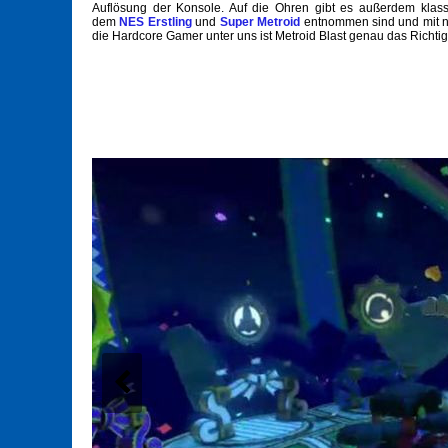
Auflösung der Konsole. Auf die Ohren gibt es außerdem klass
dem
NES Erstling
und
Super Metroid
entnommen sind und mit n
die Hardcore Gamer unter uns ist Metroid Blast genau das Richtig