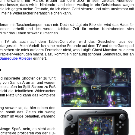
um erwarten, mit Marios Bruder auf dem 3DS in sein zweites Abenteuer
so besser, dass wir in Nintendo Land einen Ausflug in ein Geisterhaus wagen
ele ich gegen meine Freunde, da ich einen Geist steuere und mich unsichtbar mit
meine Widersacher heranschleichen kann.
erum mit Taschenlampen nach mir. Doch schlägt ein Blitz ein, wird das Haus für
oment erhellt und ich werde sichtbar. Zeit für meine Kontrahenten sich
d mir das Leben schwer zu machen.
 TV als auch auf dem Tablet-Controller wird das Geschehen aus der
 dargestellt. Mein Vorteil: Ich sehe meine Freunde auf dem TV und dem Gamepad
h sehen sie mich auf dem Fernseher nicht, was Luigi's Ghost Mansion zu einem
rspieler-Vergnügen macht. Dazu kommt ein schaurig schöner Soundtrack, der an
 Gamecube Ableger
erinnert.
t
inspirierte Shooter, der zu fünft
nzug von Samus Aran an und wagen
nde laufen im Split-Screen zu Fuß
ckt die feindlichen Widersacher
ff Platz und kann das komplette
ng schwer tat, da hier neben den
und somit das Zielen ein wenig
schirm im Auge behalten, während
Menge Spaß, nein, es sieht auch
hteffekte profitieren von der HD-