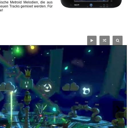
ische Metroid Melodien, die aus
euen Tracks gemixet werden. Für
e!