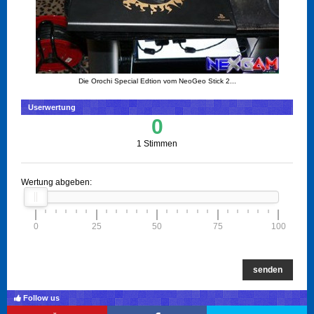
Die Orochi Special Edtion vom NeoGeo Stick 2...
Userwertung
0
1 Stimmen
Wertung abgeben:
0
25
50
75
100
senden
Follow us