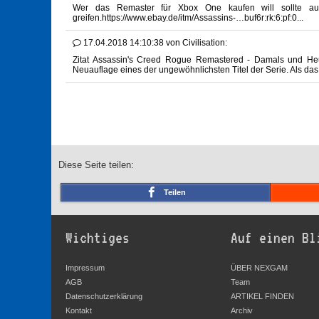
Wer das Remaster für Xbox One kaufen will sollte auf
greifen.https://www.ebay.de/itm/Assassins-…buf6r:rk:6:pf:0...
17.04.2018 14:10:38
von
Civilisation:
Zitat Assassin's Creed Rogue Remastered - Damals und Heut
Neuauflage eines der ungewöhnlichsten Titel der Serie. Als das
Diese Seite teilen:
Teilen
Wichtiges
Auf einen Bl
Impressum
ÜBER NEXGAM
AGB
Team
Datenschutzerklärung
ARTIKEL FINDEN
Kontakt
Archiv