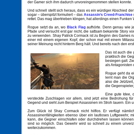
der Gamer sich ihm dadurch unvoreingenommen stellen konnte.
Und schnell stellt sich heraus, dass es ein würdiger Abschied d
sogar – überspitzt formuliert – das
Assassin‘s Creed-Franchise
rettet. Das mag übertrieben klingen, hat allerdings einen Funken 
Rogue setzt da an, wo
Black Flag
aufhörte. Denn genau wie je
Pfade und versucht erst gar nicht, die sattsam bekannte Story 
zu verwenden. Shay Patrick Cormack ist zu Beginn des Games n
einer mit einem eigenen Kopf, der schon mal mit einem Mitassass
seiner Meinung nicht hinterm Berg hält. Und bereits nach den ers
Das ist auch die
praktisch die Geg
besiegen galt. Zw
als Antagonisten d
Rogue geht da ei
lernt man die Or
also die Jetztzei
die Gegenspieler,
Eine gute Idee, 
versteckte Zuschlagen vor allem, sind jetzt eine Bedrohung f
Gegend und sieht zum Beispiel Assassinen im Stroh lauern. Ein un
Zum Glück ist Shay Cormack nicht hilflos. Er verfügt nämlic
Assassinenfähigkeiten ebenso über ein lautloses Luftgewehr, mi
kann, die Gegner einschlafen oder durchdrehen lassen könne
sind so möglich. Das Gewehr wird so schnell zu einem unverzic
weiterzukommen.