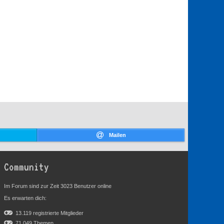
Mailen
Community
Im Forum sind zur Zeit 3023 Benutzer online
Es erwarten dich:
13.119 registrierte Mitglieder
71.049 Themen