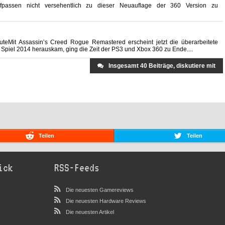
passen nicht versehentlich zu dieser Neuauflage der 360 Version zu
eMit Assassin’s Creed Rogue Remastered erscheint jetzt die überarbeitete
 Spiel 2014 herauskam, ging die Zeit der PS3 und Xbox 360 zu Ende....
Insgesamt 40 Beiträge, diskutiere mit
Teilen
Teilen
ick
RSS-Feeds
Die neuesten Gamereviews
Die neuesten Hardware Reviews
Die neuesten Artikel