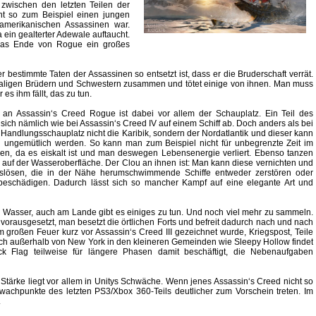
 zwischen den letzten Teilen der
nt so zum Beispiel einen jungen
amerikanischen Assassinen war.
a ein gealterter Adewale auftaucht.
 das Ende von Rogue ein großes
estimmte Taten der Assassinen so entsetzt ist, dass er die Bruderschaft verrät.
emaligen Brüdern und Schwestern zusammen und tötet einige von ihnen. Man muss
es ihm fällt, das zu tun.
 an Assassin‘s Creed Rogue ist dabei vor allem der Schauplatz. Ein Teil des
sich nämlich wie bei Assassin‘s Creed IV auf einem Schiff ab. Doch anders als bei
r Handlungsschauplatz nicht die Karibik, sondern der Nordatlantik und dieser kann
nd ungemütlich werden. So kann man zum Beispiel nicht für unbegrenzte Zeit im
, da es eiskalt ist und man deswegen Lebensenergie verliert. Ebenso tanzen
 auf der Wasseroberfläche. Der Clou an ihnen ist: Man kann diese vernichten und
uslösen, die in der Nähe herumschwimmende Schiffe entweder zerstören oder
beschädigen. Dadurch lässt sich so mancher Kampf auf eine elegante Art und
u Wasser, auch am Lande gibt es einiges zu tun. Und noch viel mehr zu sammeln.
ausgesetzt, man besetzt die örtlichen Forts und befreit dadurch nach und nach
 großen Feuer kurz vor Assassin‘s Creed III gezeichnet wurde, Kriegspost, Teile
uch außerhalb von New York in den kleineren Gemeinden wie Sleepy Hollow findet
k Flag teilweise für längere Phasen damit beschäftigt, die Nebenaufgaben
tärke liegt vor allem in Unitys Schwäche. Wenn jenes Assassin‘s Creed nicht so
chpunkte des letzten PS3/Xbox 360-Teils deutlicher zum Vorschein treten. Im
.