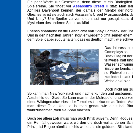
Ein paar Worte zur Geschichte, denn diese ist ein Bindeglied
Spielereihe. Sie findet vor
Assassin‘s Creed III
statt. Man ler
Achilles Davenport kennen, der damals der Mentor der nord
Gleichzeitig ist sie auch nach Assassin‘s Creed IV anzusiedeln, d
Und Unity? Um Spoiler zu vermeiden, sei nur gesagt, dass
Mysterium des anderen Spiels aufklärt.
Ebenso spannend ist die Geschichte von Shay Cormack, der über b
Und in den nächsten Jahren stößt er wiederholt mit seinen eh
dem Spiel dabei zugutehalten, dass es deutlich macht, wie schwer 
Das Interessante
Gameplays spielt 
Black Flag ist de
teilweise kalt u
Wasser schwimmen
Eisberge förmlich
so Flutwellen a
zumindest stark 
Weise abkürzen.
Doch nicht nur z
So kann man New York nach und nach erkunden und ausbauen, vor
Abschnitte der Stadt. So kann man in der Metropole, ehe sie vom
eines Wikingerschwertes oder Templerschatzkarten auffinden. A
man diese Teile. Und so ist man genau wie einst bei Blac
wahrzunehmen, weil sie Spaß machen.
Doch bei allem Lob muss man auch Kritik äußern. Denn Rogues S
ein Reinfall gewesen wäre, würden die doch vorhandenen Schwa
Prinzip ist Rogue nämlich nichts weiter als ein goldener Stillstand