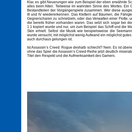
Klar, es gibt Neuerungen wie zum Beispiel der eben erwähnte Sc
alles beim Alten. Teilweise im wahrsten Sinne des Wortes. Ein 
Bestandteilen der Vorgängerspiele zusammen. Wer diese ausgie
III und IV wiedererkennen. Das Klettern auf Bäumen, die Fähig
Gegnerscharen zu schnetzeln, oder das Verwalten einer Flotte, u
die bereits früher vorhanden waren. Das setzt sich sogar bei der 
1:1 kopiert wurde und nur, um zum Beispiel das Schiff und die 
Skin erhielt. Selbst die Musik wie beispielsweise die Seeman
wurde versucht, mit möglichst wenig Aufwand ein möglichst gute
auch durchaus gelungen ist.
Ist Assassin‘s Creed: Rogue deshalb schlecht? Nein. Es ist über
ohne das Spiel die Assassin‘s Creed-Reihe jetzt deutlich miserab
Titel den Respekt und die Aufmerksamkeit des Gamers.