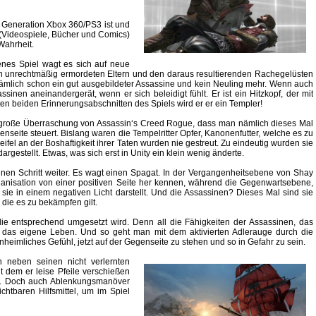
er Generation Xbox 360/PS3 ist und
(Videospiele, Bücher und Comics)
Wahrheit.
nes Spiel wagt es sich auf neue
von unrechtmäßig ermordeten Eltern und den daraus resultierenden Rachegelüsten
ämlich schon ein gut ausgebildeter Assassine und kein Neuling mehr. Wenn auch
inen aneinandergerät, wenn er sich beleidigt fühlt. Er ist ein Hitzkopf, der mit
ten beiden Erinnerungsabschnitten des Spiels wird er er ein Templer!
 große Überraschung von Assassin‘s Creed Rogue, dass man nämlich dieses Mal
enseite steuert. Bislang waren die Tempelritter Opfer, Kanonenfutter, welche es zu
eifel an der Boshaftigkeit ihrer Taten wurden nie gestreut. Zu eindeutig wurden sie
argestellt. Etwas, was sich erst in Unity ein klein wenig änderte.
nen Schritt weiter. Es wagt einen Spagat. In der Vergangenheitsebene von Shay
ganisation von einer positiven Seite her kennen, während die Gegenwartsebene,
t, sie in einem negativen Licht darstellt. Und die Assassinen? Dieses Mal sind sie
 die es zu bekämpfen gilt.
die entsprechend umgesetzt wird. Denn all die Fähigkeiten der Assassinen, das
ür das eigene Leben. Und so geht man mit dem aktivierten Adlerauge durch die
heimliches Gefühl, jetzt auf der Gegenseite zu stehen und so in Gefahr zu sein.
h neben seinen nicht verlernten
t dem er leise Pfeile verschießen
n. Doch auch Ablenkungsmanöver
htbaren Hilfsmittel, um im Spiel