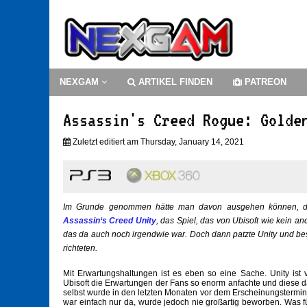
NEXGAM
ARTIKEL FINDEN
PATREON
Assassin's Creed Rogue: Golde
Zuletzt editiert am Thursday, January 14, 2021
Im Grunde genommen hätte man davon ausgehen können, dass
Assassin‘s Creed Unity
, das Spiel, das von Ubisoft wie kein a
das da auch noch irgendwie war. Doch dann patzte Unity und be
richteten.
Mit Erwartungshaltungen ist es eben so eine Sache. Unity ist 
Ubisoft die Erwartungen der Fans so enorm anfachte und diese 
selbst wurde in den letzten Monaten vor dem Erscheinungstermin 
war einfach nur da, wurde jedoch nie großartig beworben. Was fü