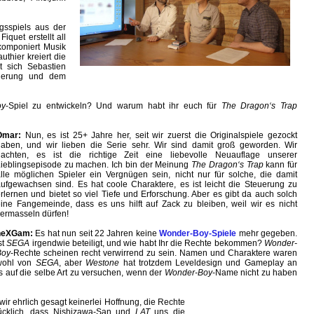
sspiels aus der
quet erstellt all
 komponiert Musik
thier kreiert die
t sich Sebastien
mierung und dem
oy
-Spiel zu entwickeln? Und warum habt ihr euch für
The Dragon‘s Trap
Omar:
Nun, es ist 25+ Jahre her, seit wir zuerst die Originalspiele gezockt
haben, und wir lieben die Serie sehr. Wir sind damit groß geworden. Wir
dachten, es ist die richtige Zeit eine liebevolle Neuauflage unserer
ieblingsepisode zu machen. Ich bin der Meinung
The Dragon‘s Trap
kann für
lle möglichen Spieler ein Vergnügen sein, nicht nur für solche, die damit
ufgewachsen sind. Es hat coole Charaktere, es ist leicht die Steuerung zu
rlernen und bietet so viel Tiefe und Erforschung. Aber es gibt da auch solch
ine Fangemeinde, dass es uns hilft auf Zack zu bleiben, weil wir es nicht
ermasseln dürfen!
neXGam:
Es hat nun seit 22 Jahren keine
Wonder-Boy-Spiele
mehr gegeben.
st
SEGA
irgendwie beteiligt, und wie habt Ihr die Rechte bekommen?
Wonder-
Boy
-Rechte scheinen recht verwirrend zu sein. Namen und Charaktere waren
wohl von
SEGA
, aber
Westone
hat trotzdem Leveldesign und Gameplay an
s auf die selbe Art zu versuchen, wenn der
Wonder-Boy
-Name nicht zu haben
ir ehrlich gesagt keinerlei Hoffnung, die Rechte
cklich, dass Nishizawa-San und
LAT
uns die