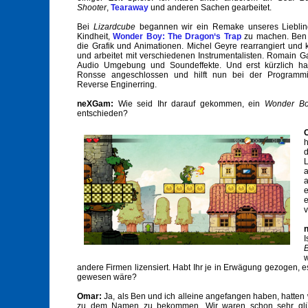
Shooter
,
Tearaway
und anderen Sachen gearbeitet.
Bei
Lizardcube
begannen wir ein Remake unseres Liebling
Kindheit,
Wonder Boy: The Dragon‘s Trap
zu machen. Ben Fi
die Grafik und Animationen. Michel Geyre rearrangiert und
und arbeitet mit verschiedenen Instrumentalisten. Romain Gau
Audio Umgebung und Soundeffekte. Und erst kürzlich ha
Ronsse angeschlossen und hilft nun bei der Program
Reverse Enginerring.
neXGam:
Wie seid Ihr darauf gekommen, ein
Wonder B
entschieden?
L
a
a
e
e
v
I
andere Firmen lizensiert. Habt Ihr je in Erwägung gezogen, e
gewesen wäre?
Omar:
Ja, als Ben und ich alleine angefangen haben, hatten w
zu dem Namen zu bekommen. Wir waren schon sehr glü