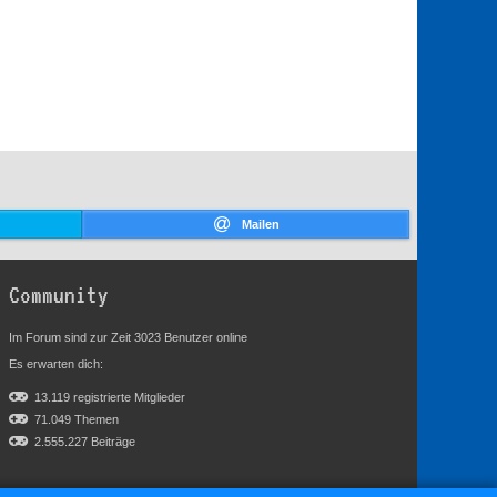
Mailen
Community
Im Forum sind zur Zeit 3023 Benutzer online
Es erwarten dich:
13.119 registrierte Mitglieder
71.049 Themen
2.555.227 Beiträge