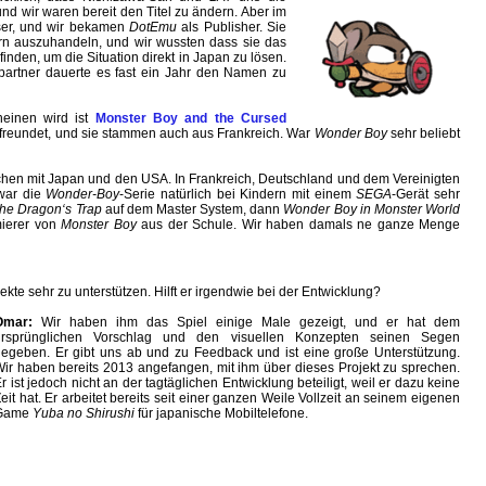
d wir waren bereit den Titel zu ändern. Aber im
ser, und wir bekamen
DotEmu
als Publisher. Sie
rn auszuhandeln, und wir wussten dass sie das
inden, um die Situation direkt in Japan zu lösen.
artner dauerte es fast ein Jahr den Namen zu
einen wird ist
Monster Boy and the Cursed
befreundet, und sie stammen auch aus Frankreich. War
Wonder Boy
sehr beliebt
ichen mit Japan und den USA. In Frankreich, Deutschland und dem Vereinigten
 war die
Wonder-Boy
-Serie natürlich bei Kindern mit einem
SEGA
-Gerät sehr
The Dragon‘s Trap
auf dem Master System, dann
Wonder Boy in Monster World
mierer von
Monster Boy
aus der Schule. Wir haben damals ne ganze Menge
jekte sehr zu unterstützen. Hilft er irgendwie bei der Entwicklung?
Omar:
Wir haben ihm das Spiel einige Male gezeigt, und er hat dem
ursprünglichen Vorschlag und den visuellen Konzepten seinen Segen
egeben. Er gibt uns ab und zu Feedback und ist eine große Unterstützung.
ir haben bereits 2013 angefangen, mit ihm über dieses Projekt zu sprechen.
r ist jedoch nicht an der tagtäglichen Entwicklung beteiligt, weil er dazu keine
eit hat. Er arbeitet bereits seit einer ganzen Weile Vollzeit an seinem eigenen
Game
Yuba no Shirushi
für japanische Mobiltelefone.