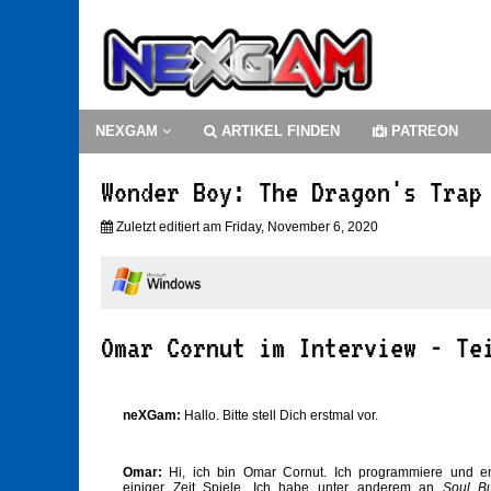
NEXGAM
ARTIKEL FINDEN
PATREON
Wonder Boy: The Dragon's Trap
Zuletzt editiert am Friday, November 6, 2020
Omar Cornut im Interview - Te
neXGam:
Hallo. Bitte stell Dich erstmal vor.
Omar:
Hi, ich bin Omar Cornut. Ich programmiere und en
einiger Zeit Spiele. Ich habe unter anderem an
Soul B