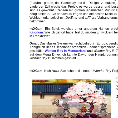
Erlaubnis gaben, das Gameplay und die Designs zu nutzen, un
Laufe der Zeit wuchs das Projek, es wurde besser und bes
sind es gewohnt Lizenzen mit großen japanischen Publishe
Zeug hatten
SEGA
danach zu fragen und die besten Mittel zu f
Wohlgemerkt, selbst mit
DotEmu
und
LAT
als Verhandlungsp
bekommen.
neXGam:
Ein Spiel, welches unter anderem Namen ersch
Kingdom
. Wie ich gehört habe, bist du mit den Entwicklern 
in Frankreich?
Omar:
Das Master System war recht beliebt in Europa, vergl
Königreich lief es scheinbar ordentlich - dementsprechend
geschätzt.
Wonder Boy in Monsterland
und
Wonder Boy III: 
auf dem Mega Drive. Ich kannte David, den Hauptprogram
Wonder Boy
zusammen gespielt.
neXGam:
Nishizawa-San scheint die neuen
Wonder-Boy
-Pro
g
W
E
Z