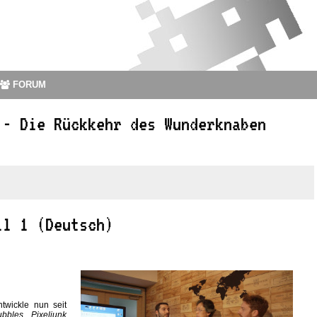
FORUM
 - Die Rückkehr des Wunderknaben
il 1 (Deutsch)
twickle nun seit
ubbles
,
Pixeljunk