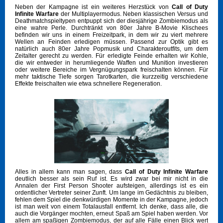
Neben der Kampagne ist ein weiteres Herzstück von
Call of Duty
Infinite Warfare
der Multiplayermodus. Neben klassischen Versus und
Deathmatchspieltypen entpuppt sich der diesjährige Zombiemodus als
eine wahre Perle. Durchtränkt von 80er Jahre B-Movie Klischees
befinden wir uns in einem Freizeitpark, in dem wir zu viert mehrere
Wellen an Feinden erledigen müssen. Passend zur Optik gibt es
natürlich auch 80er Jahre Popmusik und Charakteroutfits, um dem
Zeitalter gerecht zu werden. Für erledigte Feinde erhalten wir Kohle,
die wir entweder in herumliegende Waffen und Munition investieren
oder weitere Bereiche im Vergnügungspark freischalten können. Für
mehr taktische Tiefe sorgen Tarotkarten, die kurzzeitig verschiedene
Effekte freischalten wie etwa schnellere Regeneration.
Alles in allem kann man sagen, dass
Call of Duty Infinite Warfare
deutlich besser als sein Ruf ist. Es wird zwar bei mir nicht in die
Annalen der First Person Shooter aufsteigen, allerdings ist es ein
ordentlicher Vertreter seiner Zunft. Um lange im Gedächtnis zu bleiben,
fehlen dem Spiel die denkwürdigen Momente in der Kampagne, jedoch
ist man weit von einem Totalausfall entfernt. Ich denke, dass alle, die
auch die Vorgänger mochten, erneut Spaß am Spiel haben werden. Vor
allem am spaßigen Zombiemodus, der auf alle Fälle einen Blick wert