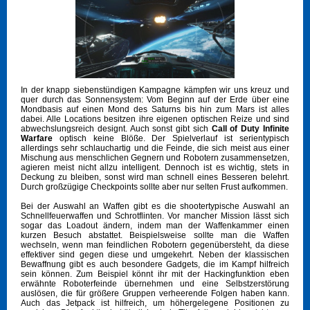
In der knapp siebenstündigen Kampagne kämpfen wir uns kreuz und
quer durch das Sonnensystem: Vom Beginn auf der Erde über eine
Mondbasis auf einen Mond des Saturns bis hin zum Mars ist alles
dabei. Alle Locations besitzen ihre eigenen optischen Reize und sind
abwechslungsreich designt. Auch sonst gibt sich
Call of Duty Infinite
Warfare
optisch keine Blöße. Der Spielverlauf ist serientypisch
allerdings sehr schlauchartig und die Feinde, die sich meist aus einer
Mischung aus menschlichen Gegnern und Robotern zusammensetzen,
agieren meist nicht allzu intelligent. Dennoch ist es wichtig, stets in
Deckung zu bleiben, sonst wird man schnell eines Besseren belehrt.
Durch großzügige Checkpoints sollte aber nur selten Frust aufkommen.
Bei der Auswahl an Waffen gibt es die shootertypische Auswahl an
Schnellfeuerwaffen und Schrotflinten. Vor mancher Mission lässt sich
sogar das Loadout ändern, indem man der Waffenkammer einen
kurzen Besuch abstattet. Beispielsweise sollte man die Waffen
wechseln, wenn man feindlichen Robotern gegenübersteht, da diese
effektiver sind gegen diese und umgekehrt. Neben der klassischen
Bewaffnung gibt es auch besondere Gadgets, die im Kampf hilfreich
sein können. Zum Beispiel könnt ihr mit der Hackingfunktion eben
erwähnte Roboterfeinde übernehmen und eine Selbstzerstörung
auslösen, die für größere Gruppen verheerende Folgen haben kann.
Auch das Jetpack ist hilfreich, um höhergelegene Positionen zu