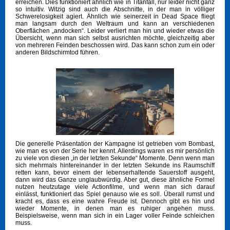
erreichen. Dies funktioniert ähnlich wie in Titanfall, nur leider nicht ganz
so intuitiv. Witzig sind auch die Abschnitte, in der man in völliger
Schwerelosigkeit agiert. Ähnlich wie seinerzeit in Dead Space fliegt
man langsam durch den Weltraum und kann an verschiedenen
Oberflächen „andocken“. Leider verliert man hin und wieder etwas die
Übersicht, wenn man sich selbst ausrichten möchte, gleichzeitig aber
von mehreren Feinden beschossen wird. Das kann schon zum ein oder
anderen Bildschirmtod führen.
Die generelle Präsentation der Kampagne ist getrieben vom Bombast,
wie man es von der Serie her kennt. Allerdings waren es mir persönlich
zu viele von diesen „in der letzten Sekunde“ Momente. Denn wenn man
sich mehrmals hintereinander in der letzten Sekunde ins Raumschiff
retten kann, bevor einem der lebenserhaltende Sauerstoff ausgeht,
dann wird das Ganze unglaubwürdig. Aber gut, diese ähnliche Formel
nutzen heutzutage viele Actionfilme, und wenn man sich darauf
einlässt, funktioniert das Spiel genauso wie es soll. Überall rumst und
kracht es, dass es eine wahre Freude ist. Dennoch gibt es hin und
wieder Momente, in denen man es ruhiger angehen muss.
Beispielsweise, wenn man sich in ein Lager voller Feinde schleichen
muss.