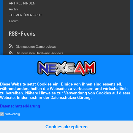
ARTIKEL FINDEN
Archiv
THEMEN ÜBERSICHT
Forum
RSS-Feeds
Die neuesten Gamereviews
Die neuesten Hardware Reviews
Die neuesten Artikel
Community
Im Forum sind zur Zeit 4546 Benutzer online
Diese Website setzt Cookies ein. Einige von ihnen sind essenziell,
während andere helfen die Webseite zu verbessern und wirtschaftlich
Es erwarten dich:
zu betreiben. Nähere Hinweise zur Verwendung von Cookies auf dieser
Website, finden sich in der Datenschutzerklärung.
13.119 registrierte Mitglieder
71.048 Themen
Datenschutzerklärung
2.555.162 Beiträge
Notwendig
Cookies akzeptieren