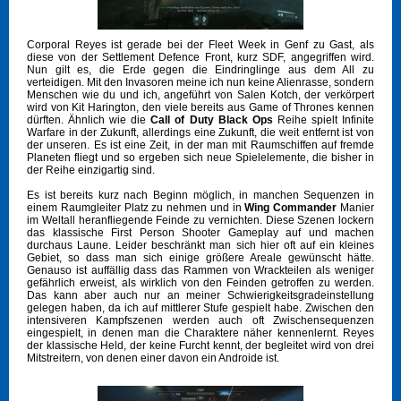
Corporal Reyes ist gerade bei der Fleet Week in Genf zu Gast, als
diese von der Settlement Defence Front, kurz SDF, angegriffen wird.
Nun gilt es, die Erde gegen die Eindringlinge aus dem All zu
verteidigen. Mit den Invasoren meine ich nun keine Alienrasse, sondern
Menschen wie du und ich, angeführt von Salen Kotch, der verkörpert
wird von Kit Harington, den viele bereits aus Game of Thrones kennen
dürften. Ähnlich wie die
Call of Duty Black Ops
Reihe spielt Infinite
Warfare in der Zukunft, allerdings eine Zukunft, die weit entfernt ist von
der unseren. Es ist eine Zeit, in der man mit Raumschiffen auf fremde
Planeten fliegt und so ergeben sich neue Spielelemente, die bisher in
der Reihe einzigartig sind.
Es ist bereits kurz nach Beginn möglich, in manchen Sequenzen in
einem Raumgleiter Platz zu nehmen und in
Wing Commander
Manier
im Weltall heranfliegende Feinde zu vernichten. Diese Szenen lockern
das klassische First Person Shooter Gameplay auf und machen
durchaus Laune. Leider beschränkt man sich hier oft auf ein kleines
Gebiet, so dass man sich einige größere Areale gewünscht hätte.
Genauso ist auffällig dass das Rammen von Wrackteilen als weniger
gefährlich erweist, als wirklich von den Feinden getroffen zu werden.
Das kann aber auch nur an meiner Schwierigkeitsgradeinstellung
gelegen haben, da ich auf mittlerer Stufe gespielt habe. Zwischen den
intensiveren Kampfszenen werden auch oft Zwischensequenzen
eingespielt, in denen man die Charaktere näher kennenlernt. Reyes
der klassische Held, der keine Furcht kennt, der begleitet wird von drei
Mitstreitern, von denen einer davon ein Androide ist.