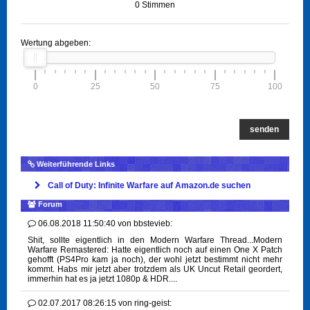
0 Stimmen
Wertung abgeben:
0
25
50
75
100
senden
Weiterführende Links
Call of Duty: Infinite Warfare auf Amazon.de suchen
Forum
06.08.2018 11:50:40
von
bbstevieb:
Shit, sollte eigentlich in den Modern Warfare Thread...Modern
Warfare Remastered: Hatte eigentlich noch auf einen One X Patch
gehofft (PS4Pro kam ja noch), der wohl jetzt bestimmt nicht mehr
kommt. Habs mir jetzt aber trotzdem als UK Uncut Retail geordert,
immerhin hat es ja jetzt 1080p & HDR....
02.07.2017 08:26:15
von
ring-geist: