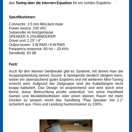
das
Tuning über die internen Equalizer
für ein solides Ergebnis.
Spezifikationen:
Connector: 3.5 mm MiniJack male
Power source: 230 VAC
Subwoofer im Holzgehäuse
SPEAKER X 2/SUBWOOFER
Driver unit: 2.25” / 4”
Output power: 3 W RMS / 6 W RMS
Frequency response: 60 Hz – 20 KHz
Sensitivity: 83 dB
Fazit:
Auch für den kleinen Geldbeutel gibt es Systeme, mit denen man die
Ausgangsleistung seines Sound- & Spielgeräts deutlich steigern kann,
wobei ein überraschend gutes Ergebnis erst mit weiterem Mini-Tuning
erreicht wird. Aufgrund der Zielgruppe sind die Kabellängen recht
knapp kalkuliert. Das Design ist ansprechend und wird durch eine
kleine, blaue Beleuchtung positiv unterstüzt. Um seine Handheld
Games und Musikbibliotheken oder einen kleinen Raum mit mehr
Dezibel zu pimpen reicht das Sandberg "Play Speaker Set 2.1"
sicherlich aus. Preis und Leistung harmonisieren zu 100%.