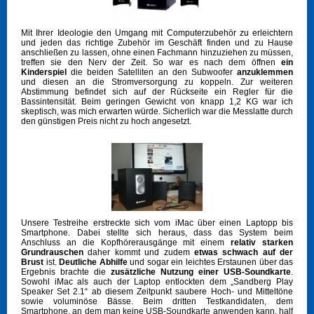
Mit Ihrer Ideologie den Umgang mit Computerzubehör zu erleichtern
und jeden das richtige Zubehör im Geschäft finden und zu Hause
anschließen zu lassen, ohne einen Fachmann hinzuziehen zu müssen,
treffen sie den Nerv der Zeit. So war es nach dem öffnen
ein
Kinderspiel
die beiden Satelliten an den Subwoofer
anzuklemmen
und diesen an die Stromversorgung zu koppeln. Zur weiteren
Abstimmung befindet sich auf der Rückseite ein Regler für die
Bassintensität. Beim geringen Gewicht von knapp 1,2 KG war ich
skeptisch, was mich erwarten würde. Sicherlich war die Messlatte durch
den günstigen Preis nicht zu hoch angesetzt.
Unsere Testreihe erstreckte sich vom iMac über einen Laptopp bis
Smartphone. Dabei stellte sich heraus, dass das System beim
Anschluss an die Kopfhörerausgänge mit einem
relativ starken
Grundrauschen
daher kommt und zudem
etwas schwach auf der
Brust
ist.
Deutliche Abhilfe
und sogar ein leichtes Erstaunen über das
Ergebnis brachte die
zusätzliche Nutzung einer USB-Soundkarte
.
Sowohl iMac als auch der Laptop entlockten dem „Sandberg Play
Speaker Set 2.1“ ab diesem Zeitpunkt saubere Hoch- und Mitteltöne
sowie voluminöse Bässe. Beim dritten Testkandidaten, dem
Smartphone, an dem man keine USB-Soundkarte anwenden kann, half