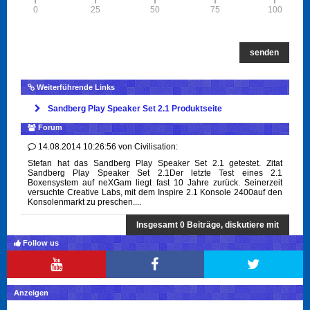
0
25
50
75
100
senden
Weiterführende Links
Sandberg Play Speaker Set 2.1 Produktseite
Forum
14.08.2014 10:26:56
von
Civilisation:
Stefan hat das Sandberg Play Speaker Set 2.1 getestet. Zitat
Sandberg Play Speaker Set 2.1Der letzte Test eines 2.1
Boxensystem auf neXGam liegt fast 10 Jahre zurück. Seinerzeit
versuchte Creative Labs, mit dem Inspire 2.1 Konsole 2400auf den
Konsolenmarkt zu preschen....
Insgesamt 0 Beiträge, diskutiere mit
Follow us
Anzeigen