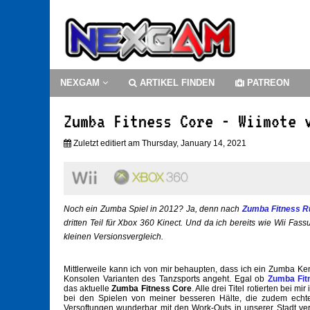
NEXGAM
ARTIKEL FINDEN
PATREON
Zumba Fitness Core - Wiimote 
Zuletzt editiert am Thursday, January 14, 2021
Noch ein Zumba Spiel in 2012? Ja, denn nach
Zumba Fitness R
dritten Teil für Xbox 360 Kinect. Und da ich bereits wie Wii Fas
kleinen Versionsvergleich.
Mittlerweile kann ich von mir behaupten, dass ich ein Zumba Ke
Konsolen Varianten des Tanzsports angeht. Egal ob
Zumba Fit
das aktuelle
Zumba Fitness Core
. Alle drei Titel rotierten bei m
bei den Spielen von meiner besseren Hälte, die zudem ech
Versoftungen wunderbar mit den Work-Outs in unserer Stadt ve