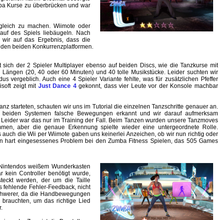
mba Kurse zu überbrücken und war
ergleich zu machen. Wiimote oder
Kauf des Spiels liebäugeln. Nach
 wir auf das Ergebnis, dass die
f den beiden Konkurrenzplatformen.
et sich der 2 Spieler Multiplayer ebenso auf beiden Discs, wie die Tanzkurse mit
n Längen (20, 40 oder 60 Minuten) und 40 tolle Musikstücke. Leider suchten wir
s vergeblich. Auch eine 4 Spieler Variante fehlte, was für zusätzlichen Pfeffer
isoft zeigt mit
Just Dance 4
gekonnt, dass vier Leute vor der Konsole machbar
anz starteten, schauten wir uns im Tutorial die einzelnen Tanzschritte genauer an.
f beiden Systemen falsche Bewegungen erkannt und wir darauf aufmerksam
Leider war das nur im Training der Fall. Beim Tanzen wurden unsere Tanzmoves
en, aber die genaue Erkennung spielte wieder eine untergeordnete Rolle.
 auch die Wii per Wiimote gaben uns keinerlei Anzeichen, ob wir nun richtig oder
Ein hart eingesessenes Problem bei den Zumba Fitness Spielen, das 505 Games
 Nintendos weißem Wunderkasten
ar kein Controller benötigt wurde,
teckt werden, der um die Taille
as fehlende Fehler-Feedback, nicht
schwerer, da die Handbewegungen
 brauchten, um das richtige Lied
.