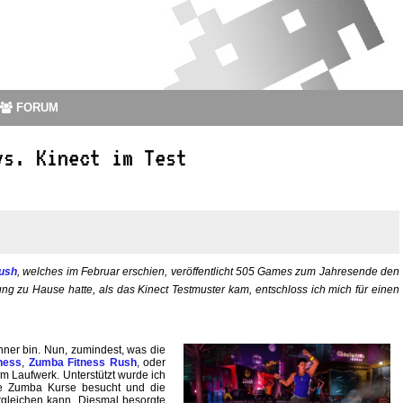
FORUM
vs. Kinect im Test
ush
, welches im Februar erschien, veröffentlicht 505 Games zum Jahresende den
sung zu Hause hatte, als das Kinect Testmuster kam, entschloss ich mich für einen
nner bin. Nun, zumindest, was die
ness
,
Zumba Fitness Rush
, oder
ir im Laufwerk. Unterstützt wurde ich
te Zumba Kurse besucht und die
rgleichen kann. Diesmal besorgte