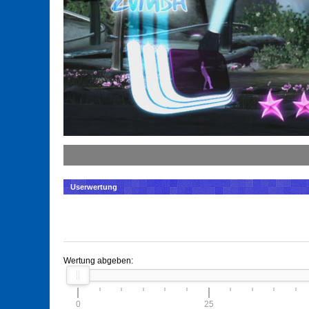
Userwertung
Wertung abgeben:
0
25