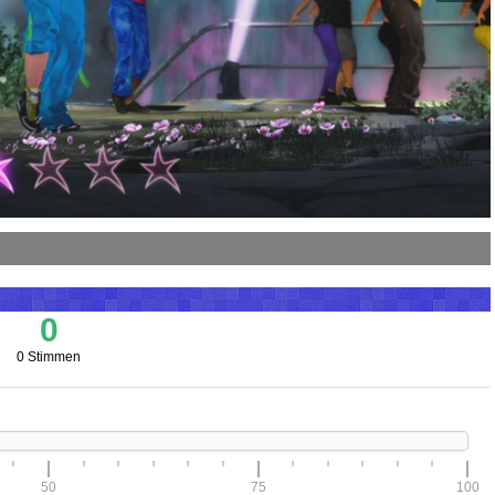
0
0 Stimmen
50
75
100