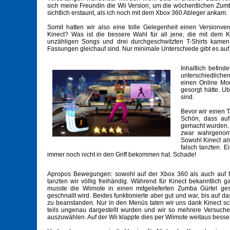
sich meine Freundin die Wii Version, um die wöchentlichen Zu
sichtlich erstaunt, als ich noch mit dem Xbox 360 Ableger ankam.
Somit hatten wir also eine tolle Gelegenheit einen Versionv
Kinect? Was ist die bessere Wahl für all jene, die mit dem 
unzähligen Songs und drei durchgeschwitzten T-Shirts kamen
Fassungen gleichauf sind. Nur minimale Unterschiede gibt es au
Inhaltlich befind
unterschiedliche
einen Online Modu
gesorgt hätte. Ub
sind.
Bevor wir einen T
Schön, dass au
gemacht wurden. 
zwar wahrgenomm
Sowohl Kinect als
falsch tanzten. 
immer noch nicht in den Griff bekommen hat. Schade!
Apropos Bewegungen: sowohl auf der Xbox 360 als auch auf
tanzten wir völlig freihändig. Während für Kinect bekanntlich g
musste die Wiimote in einen mitgelieferten Zumba Gürtel ges
geschnallt wird. Beides funktionierte aber gut und war, bis auf d
zu beanstanden. Nur in den Menüs taten wir uns dank Kinect 
teils ungenau dargestellt wurden und wir so mehrere Versuche
auszuwählen. Auf der Wii klappte dies per Wiimote weitaus besser