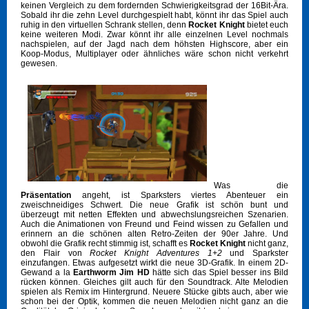
keinen Vergleich zu dem fordernden Schwierigkeitsgrad der 16Bit-Ära.
Sobald ihr die zehn Level durchgespielt habt, könnt ihr das Spiel auch
ruhig in den virtuellen Schrank stellen, denn
Rocket Knight
bietet euch
keine weiteren Modi. Zwar könnt ihr alle einzelnen Level nochmals
nachspielen, auf der Jagd nach dem höhsten Highscore, aber ein
Koop-Modus, Multiplayer oder ähnliches wäre schon nicht verkehrt
gewesen.
Was die
Präsentation
angeht, ist Sparksters viertes Abenteuer ein
zweischneidiges Schwert. Die neue Grafik ist schön bunt und
überzeugt mit netten Effekten und abwechslungsreichen Szenarien.
Auch die Animationen von Freund und Feind wissen zu Gefallen und
erinnern an die schönen alten Retro-Zeiten der 90er Jahre. Und
obwohl die Grafik recht stimmig ist, schafft es
Rocket Knight
nicht ganz,
den Flair von
Ro
cket Knight Adventures 1+2
und Sparkster
einzufangen. Etwas aufgesetzt wirkt die neue 3D-Grafik. In einem 2D-
Gewand a la
Earthworm Jim HD
hätte sich das Spiel besser ins Bild
rücken können. Gleiches gilt auch für den Soundtrack. Alte Melodien
spielen als Remix im Hintergrund. Neuere Stücke gibts auch, aber wie
schon bei der Optik, kommen die neuen Melodien nicht ganz an die