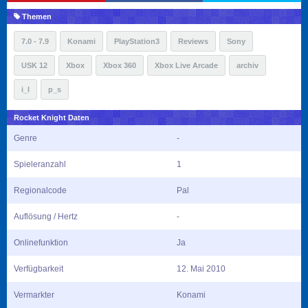
Themen
7.0 - 7.9
Konami
PlayStation3
Reviews
Sony
USK 12
Xbox
Xbox 360
Xbox Live Arcade
archiv
i_l
p_s
Rocket Knight Daten
Genre
-
Spieleranzahl
1
Regionalcode
Pal
Auflösung / Hertz
-
Onlinefunktion
Ja
Verfügbarkeit
12. Mai 2010
Vermarkter
Konami