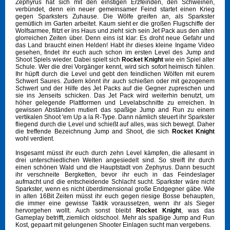
Zephyrus hat sich mit den einstigen Erzfeinden, den Schweinen,
verbündet, denn ein neuer gemeinsamer Feind startet einen Krieg
gegen Sparksters Zuhause. Die Wölfe greifen an, als Sparkster
gemütlich im Garten arbeitet. Kaum sieht er die großen Flugschiffe der
Wolfsarmee, flitzt er ins Haus und zieht sich sein Jet Pack aus den alten
glorreichen Zeiten über. Denn eins ist klar: Es droht neue Gefahr und
das Land braucht einen Helden! Habt ihr dieses kleine Ingame Video
gesehen, findet ihr euch auch schon im ersten Level des Jump and
Shoot Spiels wieder. Dabei spielt sich
Rocket Knight
wie ein Spiel alter
Schule. Wer die drei Vorgänger kennt, wird sich sofort heimisch fühlen.
Ihr hüpft durch die Level und gebt den feindlichen Wölfen mit eurem
Schwert Saures. Zudem könnt ihr auch schießen oder mit gezogenem
Schwert und der Hilfe des Jet Packs auf die Gegner zupreschen und
sie ins Jenseits schicken. Das Jet Pack wird weiterhin benutzt, um
höher gelegende Plattformen und Levelabschnitte zu erreichen. In
gewissen Abständen mutiert das spaßige Jump and Run zu einem
vertikalen Shoot 'em Up a la R-Type. Dann nämlich steuert ihr Sparkster
fliegend durch die Level und schießt auf alles, was sich bewegt. Daher
die treffende Bezeichnung Jump and Shoot, die sich
Rocket Knight
wohl verdient.
Insgesamt müsst ihr euch durch zehn Level kämpfen, die allesamt in
drei unterschiedlichen Welten angesiedelt sind. So streift ihr durch
einen schönen Wald und die Hauptstadt von Zephyrus. Dann besucht
ihr verschneite Bergketten, bevor ihr euch in das Feindeslager
aufmacht und die entscheidende Schlacht sucht. Sparkster wäre nicht
Sparkster, wenn es nicht überdimensional große Endgegner gäbe. Wie
in alten 16Bit Zeiten müsst ihr euch gegen riesige Bosse behaupten,
die immer eine gewisse Taktik voraussetzen, wenn ihr als Sieger
hervorgehen wollt. Auch sonst bleibt
Rocket Knight
, was das
Gameplay betrifft, ziemlich oldschool. Mehr als spaßige Jump and Run
Kost, gepaart mit gelungenen Shooter Einlagen sucht man vergebens.