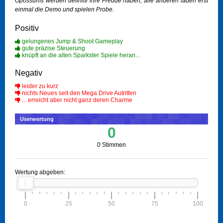
Opossums werden definitv ihre Freude haben, alle anderen laden erst
einmal die Demo und spielen Probe.
Positiv
gelungenes Jump & Shoot Gameplay
gute präzise Steuerung
knüpft an die alten Sparkster Spiele heran...
Negativ
leider zu kurz
nichts Neues seit den Mega Drive Autritten
... erreicht aber nicht ganz deren Charme
Userwertung
0
0 Stimmen
Wertung abgeben:
0
25
50
75
100