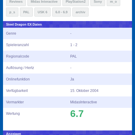
Reviews
Midas Interactive
PlayStation2
Sony
m_o
p_s
PAL
USK 6
6.0 - 6.9
archiv
Steel Dragon EX Daten
Genre
-
Spieleranzahl
1 - 2
Regionalcode
PAL
Auflösung / Hertz
-
Onlinefunktion
Ja
Verfügbarkeit
15. Oktober 2004
Vermarkter
MidasInteractive
6.7
Wertung
Anzeigen