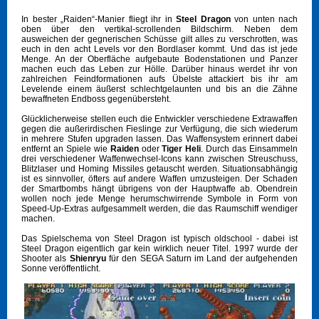
In bester „Raiden“-Manier fliegt ihr in
Steel Dragon
von unten nach
oben über den vertikal-scrollenden Bildschirm. Neben dem
ausweichen der gegnerischen Schüsse gilt alles zu verschrotten, was
euch in den acht Levels vor den Bordlaser kommt. Und das ist jede
Menge. An der Oberfläche aufgebaute Bodenstationen und Panzer
machen euch das Leben zur Hölle. Darüber hinaus werdet ihr von
zahlreichen Feindformationen aufs Übelste attackiert bis ihr am
Levelende einem äußerst schlechtgelaunten und bis an die Zähne
bewaffneten Endboss gegenübersteht.
Glücklicherweise stellen euch die Entwickler verschiedene Extrawaffen
gegen die außerirdischen Fieslinge zur Verfügung, die sich wiederum
in mehrere Stufen upgraden lassen. Das Waffensystem erinnert dabei
entfernt an Spiele wie
Raiden
oder
Tiger Heli
. Durch das Einsammeln
drei verschiedener Waffenwechsel-Icons kann zwischen Streuschuss,
Blitzlaser und Homing Missiles getauscht werden. Situationsabhängig
ist es sinnvoller, öfters auf andere Waffen umzusteigen. Der Schaden
der Smartbombs hängt übrigens von der Hauptwaffe ab. Obendrein
wollen noch jede Menge herumschwirrende Symbole in Form von
Speed-Up-Extras aufgesammelt werden, die das Raumschiff wendiger
machen.
Das Spielschema von Steel Dragon ist typisch oldschool - dabei ist
Steel Dragon eigentlich gar kein wirklich neuer Titel. 1997 wurde der
Shooter als
Shienryu
für den SEGA Saturn im Land der aufgehenden
Sonne veröffentlicht.