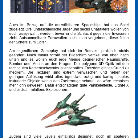
Auch im Bezug auf die auswählbaren Spaceships hat das Spiel
zugelegt. Drei unterschiedliche Jäger und sechs Charaktere wollen von
euch ausgewählt werden, bevor in die Schlacht gegen die Invasoren
zieht. Aufsammelbare Extrawaffen sucht man vergebens, diese fielen
der Schere zum Opfer.
Am eigentlichen Gameplay hat sich im Remake praktisch nichts
geändert. Noch immer scrollt der Bildschirm vertikal von oben nach
unten und es wollen euch jede Menge gegnerischer Raumschiffe,
Bomber und Mechs an den Kragen. Die polygone 3D Optik mit den
recht guten Kameraschwenks ist ansehnlich. Trotzdem gibt es Grund zu
meckern. Die Texturen sind extrem verwaschen und neben der
geringen Auflösung wirkt alles irgendwie eckig und kantig. Lieblos
texturierte Objekte wohin das Zockerauge schaut - da wäre technisch
mehr drin gewesen. Dafür entschädigen gute Partikeleffekte, Light-FX
und bildschirmfüllene Explosionen.
Zudem sind viele Levels einfallslos designet, doch im späteren