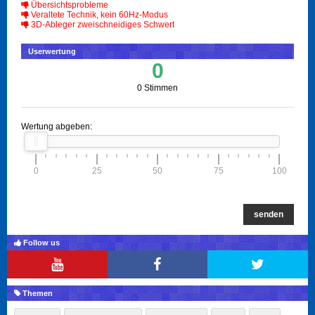
Übersichtsprobleme
Veraltete Technik, kein 60Hz-Modus
3D-Ableger zweischneidiges Schwert
Userwertung
0
0 Stimmen
Wertung abgeben:
0
25
50
75
100
senden
Follow us
Themen