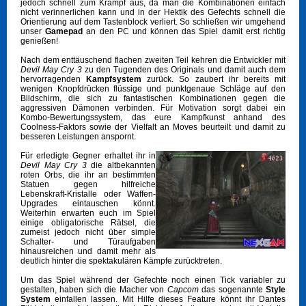
jedoch schnell zum Krampf aus, da man die Kombinationen einfach
nicht verinnerlichen kann und in der Hektik des Gefechts schnell die
Orientierung auf dem Tastenblock verliert. So schließen wir umgehend
unser
Gamepad
an den PC und können das Spiel damit erst richtig
genießen!
Nach dem enttäuschend flachen zweiten Teil kehren die Entwickler mit
Devil May Cry 3
zu den Tugenden des Originals und damit auch dem
hervorragenden
Kampfsystem
zurück. So zaubert ihr bereits mit
wenigen Knopfdrücken flüssige und punktgenaue Schläge auf den
Bildschirm, die sich zu fantastischen Kombinationen gegen die
aggressiven Dämonen verbinden. Für Motivation sorgt dabei ein
Kombo-Bewertungssystem, das eure Kampfkunst anhand des
Coolness-Faktors sowie der Vielfalt an Moves beurteilt und damit zu
besseren Leistungen anspornt.
Für erledigte Gegner erhaltet ihr in
Devil May Cry 3
die altbekannten
roten Orbs, die ihr an bestimmten
Statuen gegen hilfreiche
Lebenskraft-Kristalle oder Waffen-
Upgrades eintauschen könnt.
Weiterhin erwarten euch im Spiel
einige obligatorische Rätsel, die
zumeist jedoch nicht über simple
Schalter- und Türaufgaben
hinausreichen und damit mehr als
deutlich hinter die spektakulären Kämpfe zurücktreten.
Um das Spiel während der Gefechte noch einen Tick variabler zu
gestalten, haben sich die Macher von
Capcom
das sogenannte
Style
System
einfallen lassen. Mit Hilfe dieses Feature könnt ihr Dantes