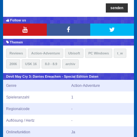
senden
Follow us
Themen
Reviews
Action-Adventure
Ubisoft
PC Windows
t_w
2006
USK 16
8.0 - 8.9
archiv
Devil May Cry 3: Dantes Erwachen - Special Edition Daten
Genre
Action-Adventure
Spieleranzahl
1
Regionalcode
-
Auflösung / Hertz
-
Onlinefunktion
Ja