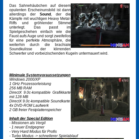
Das Sahnehäubchen auf diesem
opulenten Erscheinunsbild ist dann
allerdings der
Sound
, der die
Kämpfe mit wuchtigen Heavy Metal-
Riffs und gröhlender Stimme
unterlegt. Das passt im
Spielgeschehen einfach wie die
Faust aufs Auge und sorgt zweifellos
für eine perfekte Atmosphäre, die
weiterhin durch die brachiale
Soundkulisse der klirrenden
Schwerter und vorbeizischenden Kugeln untermauert wird.
Minimale Systemvoraussetzungen
Windows 2000/XP
1 GHz Prozessorleistung
256 MB RAM
DirectX 9.0c-kompatible Grafikkarte
mit 128 MB
DirectX 9.0c-kompatible Soundkarte
4x DVD-ROM Laufwerk
2 GB freier Festplattenspeicher
Inhalt der Special Edition
- Missionen als Vergil
- 1 neuer Endgegner
- Very Hard Modus für Profis
- Turbo Modus -> schnellerer Spielablauf