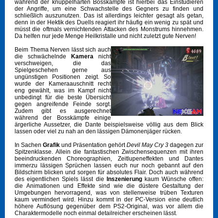
während der knüppelharten Bosskämpfe ist hierbei das Einstudieren
der Angriffe, um eine Schwachstelle des Gegners zu finden und
schließlich auszunutzen. Das ist allerdings leichter gesagt als getan,
denn in der Hektik des Duells reagiert ihr häufig ein wenig zu spät und
müsst die oftmals vernichtenden Attacken des Monstrums hinnehmen.
Da helfen nur jede Menge Heilkristalle und nicht zuletzt gute Nerven!
Beim Thema Nerven lässt sich auch
die schwächelnde
Kamera
nicht
verschweigen, die das
Spielgeschehen gerne aus
ungünstigen Positionen zeigt. So
wurde der Kameraauschnitt recht
eng gewählt, was im Kampf nicht
unbedingt für die beste Übersicht
gegen angreifende Feinde sorgt.
Zudem gibt es ausgerechnet
während der Bosskämpfe einige
ärgerliche Aussetzer, die Dante beispielsweise völlig aus dem Blick
lassen oder viel zu nah an den lässigen Dämonenjäger rücken.
In Sachen
Grafik
und Präsentation gehört
Devil May Cry 3
dagegen zur
Spitzenklasse. Allein die fantastischen Zwischensequenzen mit ihren
beeindruckenden Choreographien, Zeitlupeneffekten und Dantes
immerzu lässigen Sprüchen lassen euch nur noch gebannt auf den
Bildschirm blicken und sorgen für absolutes Flair. Doch auch während
des eigentlichen Spiels lässt die
Inszenierung
kaum Wünsche offen:
die Animationen und Effekte sind wie die düstere Gestaltung der
Umgebungen hervorragend, was von stellenweise trüben Texturen
kaum vermindert wird. Hinzu kommt in der PC-Version eine deutlich
höhere Auflösung gegenüber dem PS2-Original, was vor allem die
Charaktermodelle noch einmal detailreicher erscheinen lässt.