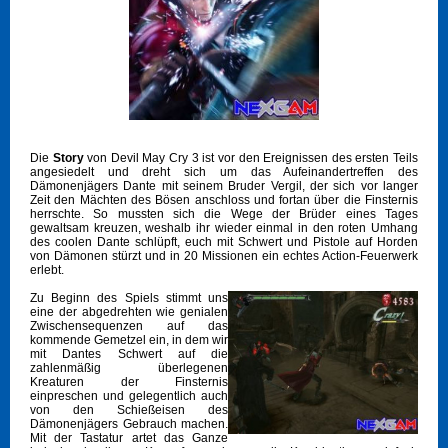
Die
Story
von Devil May Cry 3 ist vor den Ereignissen des ersten Teils
angesiedelt und dreht sich um das Aufeinandertreffen des
Dämonenjägers Dante mit seinem Bruder Vergil, der sich vor langer
Zeit den Mächten des Bösen anschloss und fortan über die Finsternis
herrschte. So mussten sich die Wege der Brüder eines Tages
gewaltsam kreuzen, weshalb ihr wieder einmal in den roten Umhang
des coolen Dante schlüpft, euch mit Schwert und Pistole auf Horden
von Dämonen stürzt und in 20 Missionen ein echtes Action-Feuerwerk
erlebt.
Zu Beginn des Spiels stimmt uns
eine der abgedrehten wie genialen
Zwischensequenzen auf das
kommende Gemetzel ein, in dem wir
mit Dantes Schwert auf die
zahlenmäßig überlegenen
Kreaturen der Finsternis
einpreschen und gelegentlich auch
von den Schießeisen des
Dämonenjägers Gebrauch machen.
Mit der Tastatur artet das Ganze