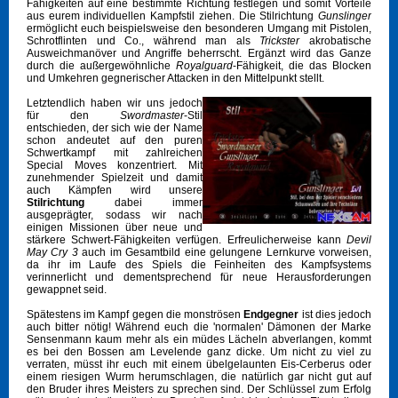
Fähigkeiten auf eine bestimmte Richtung festlegen und somit Vorteile
aus eurem individuellen Kampfstil ziehen. Die Stilrichtung
Gunslinger
ermöglicht euch beispielsweise den besonderen Umgang mit Pistolen,
Schrotflinten und Co., während man als
Trickster
akrobatische
Ausweichmanöver und Angriffe beherrscht. Ergänzt wird das Ganze
durch die außergewöhnliche
Royalguard
-Fähigkeit, die das Blocken
und Umkehren gegnerischer Attacken in den Mittelpunkt stellt.
Letztendlich haben wir uns jedoch
für den
Swordmaster
-Stil
entschieden, der sich wie der Name
schon andeutet auf den puren
Schwertkampf mit zahlreichen
Special Moves konzentriert. Mit
zunehmender Spielzeit und damit
auch Kämpfen wird unsere
Stilrichtung
dabei immer
ausgeprägter, sodass wir nach
einigen Missionen über neue und
stärkere Schwert-Fähigkeiten verfügen. Erfreulicherweise kann
Devil
May Cry 3
auch im Gesamtbild eine gelungene Lernkurve vorweisen,
da ihr im Laufe des Spiels die Feinheiten des Kampfsystems
verinnerlicht und dementsprechend für neue Herausforderungen
gewappnet seid.
Spätestens im Kampf gegen die monströsen
Endgegner
ist dies jedoch
auch bitter nötig! Während euch die 'normalen' Dämonen der Marke
Sensenmann kaum mehr als ein müdes Lächeln abverlangen, kommt
es bei den Bossen am Levelende ganz dicke. Um nicht zu viel zu
verraten, müsst ihr euch mit einem übelgelaunten Eis-Cerberus oder
einem riesigen Wurm herumschlagen, die natürlich gar nicht gut auf
den Bruder ihres Meisters zu sprechen sind. Der Schlüssel zum Erfolg