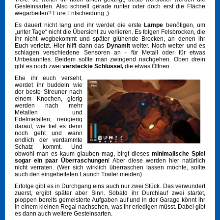
Gesteinsarten. Also schnell gerade runter oder doch erst die Fläche
wegarbeiten? Eure Entscheidung ;)
Es dauert nicht lang und ihr werdet die erste
Lampe
benötigen, um
„unter Tage“ nicht die Übersicht zu verlieren. Es folgen Felsbrocken, die
ihr nicht wegbekommt und später glühende Brocken, an denen ihr
Euch verletzt. Hier hilft dann das
Dynamit
weiter. Noch weiter und es
schlagen verschiedene Sensoren an - für Metall oder für etwas
Unbekanntes. Beidem sollte man zwingend nachgehen. Oben drein
gibt es noch zwei
versteckte Schlüssel,
die etwas Öffnen.
Ehe ihr euch verseht,
werdet ihr buddeln wie
der beste Streuner nach
einem Knochen, gierig
werden nach mehr
Metallen und
Edelmetallen, neugierig
darauf, wie tief es denn
noch geht und wann
endlich der verdammte
Schatz kommt. Und
obwohl man es kaum glauben mag, birgt dieses
minimalische Spiel
sogar ein paar Überraschungen
! Aber diese werden hier natürlich
nicht verraten. (Wer sich wirklich überraschen lassen möchte, sollte
auch den eingebetteten Launch Trailer meiden)
Erfolge gibt es in Durchgang eins auch nur zwei Stück. Das verwundert
zuerst, ergibt später aber Sinn. Sobald ihr Durchlauf zwei startet,
ploppen bereits gemeisterte Aufgaben auf und in der Garage könnt ihr
in einem kleinen Regal nachsehen, was ihr erledigen müsst. Dabei gibt
es dann auch weitere Gesteinsarten.