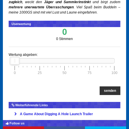
zugleich
, weckt den
Jäger und Sammlerinstinkt
und birgt zudem
mehrere unerwartete Überraschungen
. Viel Spaß beim Buddeln –
meine 1000GS sind mit viel Lust und Laune eingefahren.
Userwertung
0
0 Stimmen
Wertung abgeben:
0
25
50
75
100
senden
Weiterführende Links
A Game About Digging A Hole Launch Trailer
Follow us