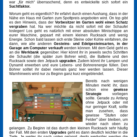
war „für mich“ überraschend, denn es entwickelte sich sofort ein
Suchtfaktor.
Worum geht es eigentlich? Ihr erfahrt durch einen Aushang, dass in der
Nähe ein Haus mit Garten zum Spottpreis angeboten wird. On top gibt
es den Hinweis, dass der
Vorbesitzer im Garten wohl einen Schatz
vergraben
hat. Na wer möchte da nicht sofort mit der Schaufel
loslegen! Los geht es natürlich mit einer absoluten Minischippe an
eurer Maschine, gepaart mit einem kleinen Rucksack und wenig
Energie. Schon bald lassen sich erste Steine oder Kohle einfahren, die
dann, wie alle anderen
Gesteins- und Edelgesteinsarten, in der
Garage am Computer verkauft
werden können. Mit dem Geld geht es
an die
Werkbank
gegenüber. Hier könnt ihr in jeweils sechs Schritten
die Schaufel (die später zum Bohrer wird), die Batterie und den
Rucksack sowie den Jetpack
upgraden
. Zudem könnt ihr Lampen und
Dynamit erwerben und eure Lebens- und Bohrerenergie füllen. Den
Bohrer solltet ihr dabei niemals ganz leer werden lassen. Dieser
Warnhinweis wird nur zu Beginn ganz kurz eingeblendet.
Bereits nach wenigen
Minuten merkt ihr, dass
schon eine
gewisse
Strategie
vorliegen
sollte. Gerade zu Anfang
ohne Jetpack oder mit
nur geringer Kraft, sollte
man zusehen, dass
gewisse "Stufen oder
Felder" über bleiben, um
wieder nach oben zu
gelangen. Zu Beginn ist das durch den kleinen Rucksack sehr häufig
der Fall. Mit den ersten
Upgrades
geht es dann deutlich leichter in die
Tiefe. Je weiter ihr nach unten gelangt, desto wertvoller werden die