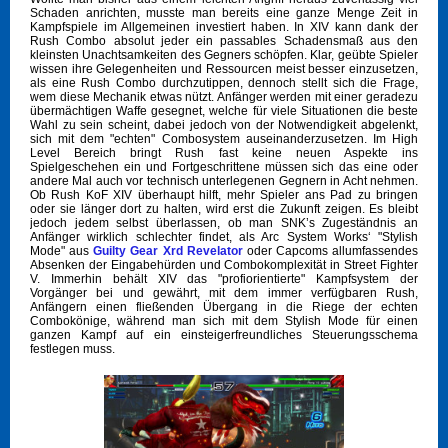
Schaden anrichten, musste man bereits eine ganze Menge Zeit in
Kampfspiele im Allgemeinen investiert haben. In XIV kann dank der
Rush Combo absolut jeder ein passables Schadensmaß aus den
kleinsten Unachtsamkeiten des Gegners schöpfen. Klar, geübte Spieler
wissen ihre Gelegenheiten und Ressourcen meist besser einzusetzen,
als eine Rush Combo durchzutippen, dennoch stellt sich die Frage,
wem diese Mechanik etwas nützt. Anfänger werden mit einer geradezu
übermächtigen Waffe gesegnet, welche für viele Situationen die beste
Wahl zu sein scheint, dabei jedoch von der Notwendigkeit abgelenkt,
sich mit dem "echten" Combosystem auseinanderzusetzen. Im High
Level Bereich bringt Rush fast keine neuen Aspekte ins
Spielgeschehen ein und Fortgeschrittene müssen sich das eine oder
andere Mal auch vor technisch unterlegenen Gegnern in Acht nehmen.
Ob Rush KoF XIV überhaupt hilft, mehr Spieler ans Pad zu bringen
oder sie länger dort zu halten, wird erst die Zukunft zeigen. Es bleibt
jedoch jedem selbst überlassen, ob man SNK’s Zugeständnis an
Anfänger wirklich schlechter findet, als Arc System Works‘ "Stylish
Mode" aus
Guilty Gear Xrd Revelator
oder Capcoms allumfassendes
Absenken der Eingabehürden und Combokomplexität in Street Fighter
V. Immerhin behält XIV das "profiorientierte" Kampfsystem der
Vorgänger bei und gewährt, mit dem immer verfügbaren Rush,
Anfängern einen fließenden Übergang in die Riege der echten
Combokönige, während man sich mit dem Stylish Mode für einen
ganzen Kampf auf ein einsteigerfreundliches Steuerungsschema
festlegen muss.