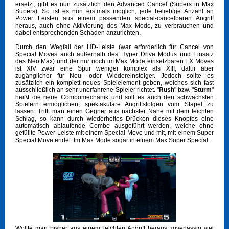
ersetzt, gibt es nun zusätzlich den Advanced Cancel (Supers in Max
Supers). So ist es nun erstmals möglich, jede beliebige Anzahl an
Power Leisten aus einem passenden special-cancelbaren Angriff
heraus, auch ohne Aktivierung des Max Mode, zu verbrauchen und
dabei entsprechenden Schaden anzurichten.
Durch den Wegfall der HD-Leiste (war erforderlich für Cancel von
Special Moves auch außerhalb des Hyper Drive Modus und Einsatz
des Neo Max) und der nur noch im Max Mode einsetzbaren EX Moves
ist XIV zwar eine Spur weniger komplex als XIII, dafür aber
zugänglicher für Neu- oder Wiedereinsteiger. Jedoch sollte es
zusätzlich ein komplett neues Spielelement geben, welches sich fast
ausschließlich an sehr unerfahrene Spieler richtet. "
Rush
" bzw. "
Sturm
"
heißt die neue Combomechanik und soll es auch den schwächsten
Spielern ermöglichen, spektakuläre Angriffsfolgen vom Stapel zu
lassen. Trifft man einen Gegner aus nächster Nähe mit dem leichten
Schlag, so kann durch wiederholtes Drücken dieses Knopfes eine
automatisch ablaufende Combo ausgeführt werden, welche ohne
gefüllte Power Leiste mit einem Special Move und mit, mit einem Super
Special Move endet. Im Max Mode sogar in einem Max Super Special.
Wollte man bisher aus einem leichten Angriff heraus zuverlässig viel