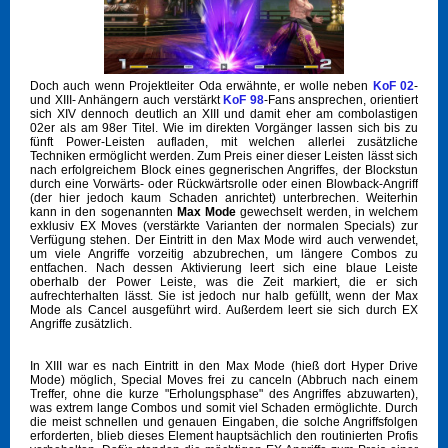
Doch auch wenn Projektleiter Oda erwähnte, er wolle neben
KoF 02
-
und XIII- Anhängern auch verstärkt
KoF 98
-Fans ansprechen, orientiert
sich XIV dennoch deutlich an XIII und damit eher am combolastigen
02er als am 98er Titel. Wie im direkten Vorgänger lassen sich bis zu
fünft Power-Leisten aufladen, mit welchen allerlei zusätzliche
Techniken ermöglicht werden. Zum Preis einer dieser Leisten lässt sich
nach erfolgreichem Block eines gegnerischen Angriffes, der Blockstun
durch eine Vorwärts- oder Rückwärtsrolle oder einen Blowback-Angriff
(der hier jedoch kaum Schaden anrichtet) unterbrechen. Weiterhin
kann in den sogenannten
Max Mode
gewechselt werden, in welchem
exklusiv EX Moves (verstärkte Varianten der normalen Specials) zur
Verfügung stehen. Der Eintritt in den Max Mode wird auch verwendet,
um viele Angriffe vorzeitig abzubrechen, um längere Combos zu
entfachen. Nach dessen Aktivierung leert sich eine blaue Leiste
oberhalb der Power Leiste, was die Zeit markiert, die er sich
aufrechterhalten lässt. Sie ist jedoch nur halb gefüllt, wenn der Max
Mode als Cancel ausgeführt wird. Außerdem leert sie sich durch EX
Angriffe zusätzlich.
In XIII war es nach Eintritt in den Max Mode (hieß dort Hyper Drive
Mode) möglich, Special Moves frei zu canceln (Abbruch nach einem
Treffer, ohne die kurze "Erholungsphase" des Angriffes abzuwarten),
was extrem lange Combos und somit viel Schaden ermöglichte. Durch
die meist schnellen und genauen Eingaben, die solche Angriffsfolgen
erforderten, blieb dieses Element hauptsächlich den routinierten Profis