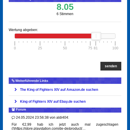
8.05
6 Stimmen
Wertung abgeben:
0
25
50
75
81
100
senden
Weiterführende Links
The King of Fighters XIV auf Amazon.de suchen
King of Fighters XIV auf Ebay.de suchen
Forum
24.05.2024 23:56:38
von
aldi404:
Für €2,99 hab ich jetzt auch mal zugeschlagen
(!)https://store.playstation.com/de-de/product/…