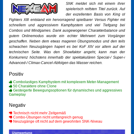
SNK meldet sich mit einem ihrer
spielerisch reifsten Titel zurück. Auf
der exzellenten Basis von King of
Fighters XIII entstand ein hervorragend spielbarer Versus Fighter mit
schnellem und aggressivem Kampfsystem und viel Tiefgang bei
Combos und Mindgames. Dank ausgewogener Charakterbalance und
gutem Onlinemodus wurde ein echter Mehrwert zum Vorgänger
geschaffen. Neben dem etwas mageren Übungsmodus und den teils
schwachen Neuzugängen hapert es bei KoF XIV vor allem auf der
technischen Seite. Was den Showfaktor angeht, kann man der
Konkurrenz höchstens innerhalb der spektakulären Special-/ Super-/
Advanced-/ Climax-Cancel-Abfolgen das Wasser reichen.
Positiv
Combolastiges Kampfsystem mit komplexem Meter-Management
50 Charaktere ohne Clone
Gesteigerte Bewegungsoptionen für dynamisches und aggressives
Gameplay
Negativ
Technisch nicht mehr Zeitgemäß
Combo-Übungen nicht umfangreich genug
Neuzugänge oft nicht auf dem gewohnten SNK-Niveau
Userwertung