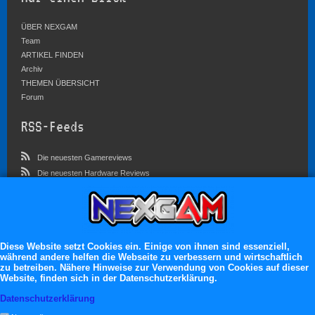
ÜBER NEXGAM
Team
ARTIKEL FINDEN
Archiv
THEMEN ÜBERSICHT
Forum
RSS-Feeds
Die neuesten Gamereviews
Die neuesten Hardware Reviews
Die neuesten Artikel
Community
Im Forum sind zur Zeit 4546 Benutzer online
Diese Website setzt Cookies ein. Einige von ihnen sind essenziell,
während andere helfen die Webseite zu verbessern und wirtschaftlich
Es erwarten dich:
zu betreiben. Nähere Hinweise zur Verwendung von Cookies auf dieser
Website, finden sich in der Datenschutzerklärung.
13.119 registrierte Mitglieder
71.048 Themen
Datenschutzerklärung
2.555.162 Beiträge