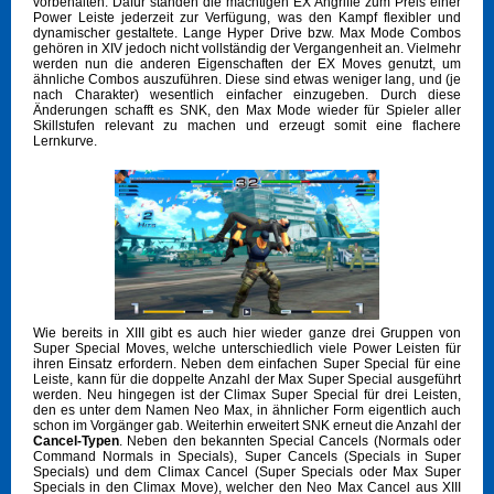
vorbehalten. Dafür standen die mächtigen EX Angriffe zum Preis einer
Power Leiste jederzeit zur Verfügung, was den Kampf flexibler und
dynamischer gestaltete. Lange Hyper Drive bzw. Max Mode Combos
gehören in XIV jedoch nicht vollständig der Vergangenheit an. Vielmehr
werden nun die anderen Eigenschaften der EX Moves genutzt, um
ähnliche Combos auszuführen. Diese sind etwas weniger lang, und (je
nach Charakter) wesentlich einfacher einzugeben. Durch diese
Änderungen schafft es SNK, den Max Mode wieder für Spieler aller
Skillstufen relevant zu machen und erzeugt somit eine flachere
Lernkurve.
Wie bereits in XIII gibt es auch hier wieder ganze drei Gruppen von
Super Special Moves, welche unterschiedlich viele Power Leisten für
ihren Einsatz erfordern. Neben dem einfachen Super Special für eine
Leiste, kann für die doppelte Anzahl der Max Super Special ausgeführt
werden. Neu hingegen ist der Climax Super Special für drei Leisten,
den es unter dem Namen Neo Max, in ähnlicher Form eigentlich auch
schon im Vorgänger gab. Weiterhin erweitert SNK erneut die Anzahl der
Cancel-Typen
. Neben den bekannten Special Cancels (Normals oder
Command Normals in Specials), Super Cancels (Specials in Super
Specials) und dem Climax Cancel (Super Specials oder Max Super
Specials in den Climax Move), welcher den Neo Max Cancel aus XIII