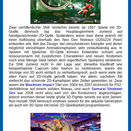
Zwar veröffentlichte SNK immerhin bereits ab 1997 Spiele mit 3D-
Grafik, dennoch lag das Hauptaugenmerk zumeist auf
handgezeichneter 2D-Optik. Spätestens, wenn man diese jedoch mit
einer Auflösung oberhalb des Neo Geo Niveaus (320x224 Pixel)
entwerfen will, fällt das Design der verschiedenen Kämpfer und deren
möglichst vielzähligen Animationsphasen sehr zeitaufwändig aus. In
Spielen mit typischer 3D-Optik können Entwickler schnell und
ressourcenarm mit zusätzlichen Charakteren und neuen Kostümen
noch eine Menge Geld neben dem eigentlichen Spielpreis verdienen.
Da SNK zumeist nicht in der Lage war, dieselbe Kaufkraft wie
beispielsweise Capcom oder Namco zu mobilisieren, waren die
Vorzüge von 3D wohl einfach zu verheißungsvoll, auch wenn viele der
alten Fans auf 2D-Grafik gehofft haben. Vor allem, nachdem XIII
vielleicht das schönste 2D-Kampfspiel aller Zeiten geworden ist. Zwar
waren die
Maximum
Impact
Titel von 2004 bis 2007 technisch für PS2-
Verhältnisse auf einem soliden Niveau, und auch
Samurai Shodown
Sen
war 2008 nicht allzu weit von der Konkurrenz abgeschlagen,
jedoch erschien dieser letzte große 3D-Fighter bereits vor acht Jahren.
Nun musste SNK demnach erstmals sowohl für die aktuelle Generation
als auch ein 3D-Spiel mit reiner 2D-Spielbarkeit programmieren.