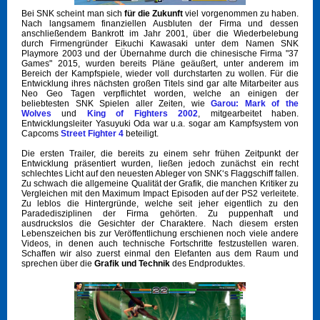
Bei SNK scheint man sich
für die Zukunft
viel vorgenommen zu haben.
Nach langsamem finanziellen Ausbluten der Firma und dessen
anschließendem Bankrott im Jahr 2001, über die Wiederbelebung
durch Firmengründer Eikuchi Kawasaki unter dem Namen SNK
Playmore 2003 und der Übernahme durch die chinesische Firma "37
Games" 2015, wurden bereits Pläne geäußert, unter anderem im
Bereich der Kampfspiele, wieder voll durchstarten zu wollen. Für die
Entwicklung ihres nächsten großen Titels sind gar alte Mitarbeiter aus
Neo Geo Tagen verpflichtet worden, welche an einigen der
beliebtesten SNK Spielen aller Zeiten, wie
Garou: Mark of the
Wolves
und
King of Fighters 2002
, mitgearbeitet haben.
Entwicklungsleiter Yasuyuki Oda war u.a. sogar am Kampfsystem von
Capcoms
Street Fighter 4
beteiligt.
Die ersten Trailer, die bereits zu einem sehr frühen Zeitpunkt der
Entwicklung präsentiert wurden, ließen jedoch zunächst ein recht
schlechtes Licht auf den neuesten Ableger von SNK‘s Flaggschiff fallen.
Zu schwach die allgemeine Qualität der Grafik, die manchen Kritiker zu
Vergleichen mit den Maximum Impact Episoden auf der PS2 verleitete.
Zu leblos die Hintergründe, welche seit jeher eigentlich zu den
Paradedisziplinen der Firma gehörten. Zu puppenhaft und
ausdruckslos die Gesichter der Charaktere. Nach diesem ersten
Lebenszeichen bis zur Veröffentlichung erschienen noch viele andere
Videos, in denen auch technische Fortschritte festzustellen waren.
Schaffen wir also zuerst einmal den Elefanten aus dem Raum und
sprechen über die
Grafik und Technik
des Endproduktes.