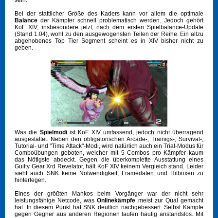
sein.
Bei der stattlicher Größe des Kaders kann vor allem die optimale
Balance
der Kämpfer schnell problematisch werden. Jedoch gehört
KoF XIV, insbesondere jetzt, nach dem ersten Spielbalance-Update
(Stand 1.04), wohl zu den ausgewogensten Teilen der Reihe. Ein allzu
abgehobenes Top Tier Segment scheint es in XIV bisher nicht zu
geben.
Was die
Spielmodi
ist KoF XIV umfassend, jedoch nicht überragend
ausgestattet. Neben den obligatorischen Arcade-, Trainigs-, Survival-,
Tutorial- und "Time Attack"-Modi, wird natürlich auch ein Trial-Modus für
Comboübungen geboten, welcher mit 5 Combos pro Kämpfer kaum
das Nötigste abdeckt. Gegen die überkomplette Ausstattung eines
Guilty Gear Xrd Revelator, hält KoF XIV keinem Vergleich stand. Leider
sieht auch SNK keine Notwendigkeit, Framedaten und Hitboxen zu
hinterlegen.
Eines der größten Mankos beim Vorgänger war der nicht sehr
leistungsfähige Netcode, was
Onlinekämpfe
meist zur Qual gemacht
hat. In diesem Punkt hat SNK deutlich nachgebessert. Selbst Kämpfe
gegen Gegner aus anderen Regionen laufen häufig anstandslos. Mit