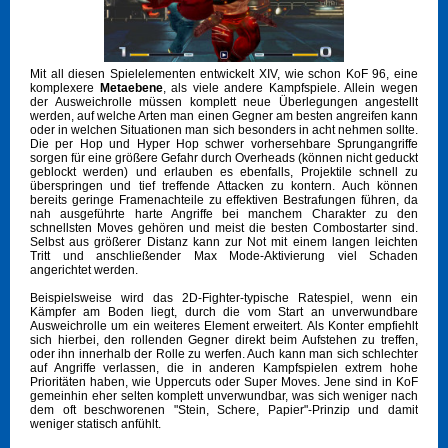
Mit all diesen Spielelementen entwickelt XIV, wie schon KoF 96, eine
komplexere
Metaebene
, als viele andere Kampfspiele. Allein wegen
der Ausweichrolle müssen komplett neue Überlegungen angestellt
werden, auf welche Arten man einen Gegner am besten angreifen kann
oder in welchen Situationen man sich besonders in acht nehmen sollte.
Die per Hop und Hyper Hop schwer vorhersehbare Sprungangriffe
sorgen für eine größere Gefahr durch Overheads (können nicht geduckt
geblockt werden) und erlauben es ebenfalls, Projektile schnell zu
überspringen und tief treffende Attacken zu kontern. Auch können
bereits geringe Framenachteile zu effektiven Bestrafungen führen, da
nah ausgeführte harte Angriffe bei manchem Charakter zu den
schnellsten Moves gehören und meist die besten Combostarter sind.
Selbst aus größerer Distanz kann zur Not mit einem langen leichten
Tritt und anschließender Max Mode-Aktivierung viel Schaden
angerichtet werden.
Beispielsweise wird das 2D-Fighter-typische Ratespiel, wenn ein
Kämpfer am Boden liegt, durch die vom Start an unverwundbare
Ausweichrolle um ein weiteres Element erweitert. Als Konter empfiehlt
sich hierbei, den rollenden Gegner direkt beim Aufstehen zu treffen,
oder ihn innerhalb der Rolle zu werfen. Auch kann man sich schlechter
auf Angriffe verlassen, die in anderen Kampfspielen extrem hohe
Prioritäten haben, wie Uppercuts oder Super Moves. Jene sind in KoF
gemeinhin eher selten komplett unverwundbar, was sich weniger nach
dem oft beschworenen "Stein, Schere, Papier"-Prinzip und damit
weniger statisch anfühlt.