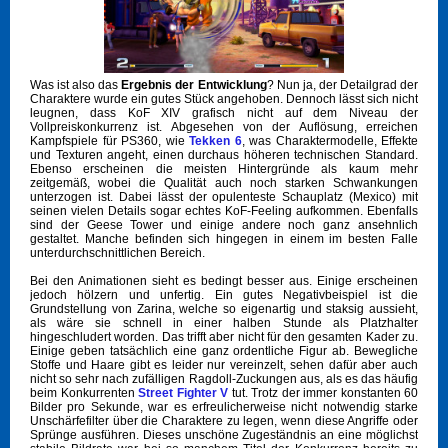
Was ist also das
Ergebnis der Entwicklung
? Nun ja, der Detailgrad der
Charaktere wurde ein gutes Stück angehoben. Dennoch lässt sich nicht
leugnen, dass KoF XIV grafisch nicht auf dem Niveau der
Vollpreiskonkurrenz ist. Abgesehen von der Auflösung, erreichen
Kampfspiele für PS360, wie
Tekken 6
, was Charaktermodelle, Effekte
und Texturen angeht, einen durchaus höheren technischen Standard.
Ebenso erscheinen die meisten Hintergründe als kaum mehr
zeitgemäß, wobei die Qualität auch noch starken Schwankungen
unterzogen ist. Dabei lässt der opulenteste Schauplatz (Mexico) mit
seinen vielen Details sogar echtes KoF-Feeling aufkommen. Ebenfalls
sind der Geese Tower und einige andere noch ganz ansehnlich
gestaltet. Manche befinden sich hingegen in einem im besten Falle
unterdurchschnittlichen Bereich.
Bei den Animationen sieht es bedingt besser aus. Einige erscheinen
jedoch hölzern und unfertig. Ein gutes Negativbeispiel ist die
Grundstellung von Zarina, welche so eigenartig und staksig aussieht,
als wäre sie schnell in einer halben Stunde als Platzhalter
hingeschludert worden. Das trifft aber nicht für den gesamten Kader zu.
Einige geben tatsächlich eine ganz ordentliche Figur ab. Bewegliche
Stoffe und Haare gibt es leider nur vereinzelt, sehen dafür aber auch
nicht so sehr nach zufälligen Ragdoll-Zuckungen aus, als es das häufig
beim Konkurrenten
Street Fighter V
tut. Trotz der immer konstanten 60
Bilder pro Sekunde, war es erfreulicherweise nicht notwendig starke
Unschärfefilter über die Charaktere zu legen, wenn diese Angriffe oder
Sprünge ausführen. Dieses unschöne Zugeständnis an eine möglichst