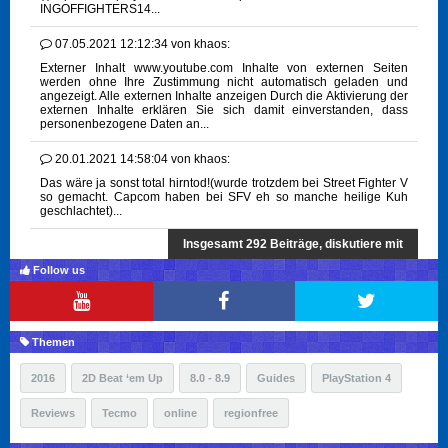
INGOFFIGHTERS14...
07.05.2021 12:12:34
von
khaos:
Externer Inhalt www.youtube.com Inhalte von externen Seiten
werden ohne Ihre Zustimmung nicht automatisch geladen und
angezeigt. Alle externen Inhalte anzeigen Durch die Aktivierung der
externen Inhalte erklären Sie sich damit einverstanden, dass
personenbezogene Daten an...
20.01.2021 14:58:04
von
khaos:
Das wäre ja sonst total hirntod!(wurde trotzdem bei Street Fighter V
so gemacht. Capcom haben bei SFV eh so manche heilige Kuh
geschlachtet)...
Insgesamt 292 Beiträge, diskutiere mit
Follow us
Themen
2016
2D Beat ‘em Up
8.0 - 8.9
Guides
PlayStation 4
Reviews
Tecmo
online
regionfree