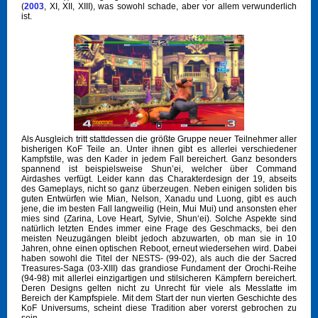
(
2003
, XI, XII, XIII), was sowohl schade, aber vor allem verwunderlich
ist.
Als Ausgleich tritt stattdessen die größte Gruppe neuer Teilnehmer aller
bisherigen KoF Teile an. Unter ihnen gibt es allerlei verschiedener
Kampfstile, was den Kader in jedem Fall bereichert. Ganz besonders
spannend ist beispielsweise Shun’ei, welcher über Command
Airdashes verfügt. Leider kann das Charakterdesign der 19, abseits
des Gameplays, nicht so ganz überzeugen. Neben einigen soliden bis
guten Entwürfen wie Mian, Nelson, Xanadu und Luong, gibt es auch
jene, die im besten Fall langweilig (Hein, Mui Mui) und ansonsten eher
mies sind (Zarina, Love Heart, Sylvie, Shun‘ei). Solche Aspekte sind
natürlich letzten Endes immer eine Frage des Geschmacks, bei den
meisten Neuzugängen bleibt jedoch abzuwarten, ob man sie in 10
Jahren, ohne einen optischen Reboot, erneut wiedersehen wird. Dabei
haben sowohl die Titel der NESTS- (99-02), als auch die der Sacred
Treasures-Saga (03-XIII) das grandiose Fundament der Orochi-Reihe
(94-98) mit allerlei einzigartigen und stilsicheren Kämpfern bereichert.
Deren Designs gelten nicht zu Unrecht für viele als Messlatte im
Bereich der Kampfspiele. Mit dem Start der nun vierten Geschichte des
KoF Universums, scheint diese Tradition aber vorerst gebrochen zu