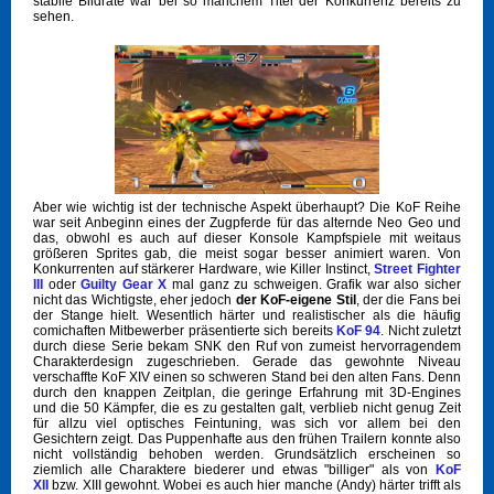
stabile Bildrate war bei so manchem Titel der Konkurrenz bereits zu
sehen.
Aber wie wichtig ist der technische Aspekt überhaupt? Die KoF Reihe
war seit Anbeginn eines der Zugpferde für das alternde Neo Geo und
das, obwohl es auch auf dieser Konsole Kampfspiele mit weitaus
größeren Sprites gab, die meist sogar besser animiert waren. Von
Konkurrenten auf stärkerer Hardware, wie Killer Instinct,
Street Fighter
III
oder
Guilty Gear X
mal ganz zu schweigen. Grafik war also sicher
nicht das Wichtigste, eher jedoch
der KoF-eigene Stil
, der die Fans bei
der Stange hielt. Wesentlich härter und realistischer als die häufig
comichaften Mitbewerber präsentierte sich bereits
KoF 94
. Nicht zuletzt
durch diese Serie bekam SNK den Ruf von zumeist hervorragendem
Charakterdesign zugeschrieben. Gerade das gewohnte Niveau
verschaffte KoF XIV einen so schweren Stand bei den alten Fans. Denn
durch den knappen Zeitplan, die geringe Erfahrung mit 3D-Engines
und die 50 Kämpfer, die es zu gestalten galt, verblieb nicht genug Zeit
für allzu viel optisches Feintuning, was sich vor allem bei den
Gesichtern zeigt. Das Puppenhafte aus den frühen Trailern konnte also
nicht vollständig behoben werden. Grundsätzlich erscheinen so
ziemlich alle Charaktere biederer und etwas "billiger" als von
KoF
XII
bzw. XIII gewohnt. Wobei es auch hier manche (Andy) härter trifft als