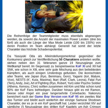
Die Reihenfolge der Teammitglieder muss ebenfalls abgewogen
werden, da sowohl die Anzahl der maximalen Power Leisten (drei bis
fünf) als auch die Länge der Max Mode Leiste (100 bis 150%) von
deren Position im Team abhängt. Generell hat somit der letzte
Charakter das höchste Schadenspotential.
Da Yasuyuki Oda als Alleinstellungsmerkmal gegenüber der
Konkurrenz gleich zur Veröffentlichung
50 Charaktere
anbieten wollte,
stehen neben den 31 Veteranen ganze 19 Neuzugänge zum
Wettkampf bereit. Im Gegensatz zu beispielsweise
KoF XI
und XII hat
SNK, wie schon in XIII, eine sehr gute Mischung aus den beliebtesten
Kämpfern, als auch einigen Underdogs gefunden. Die ikonischsten
aller Teams, wie Japan (Kyo, Benimaru, Goro), Yagami (Iori, Mature,
Vice), NESTS (K‘, Kula, Maxima), Ikari (Ralf, Clark, Leona), Fatal Furi
(Terry, Andy, Joe), Art of Fighting (Ryo, Robert, Yuri) oder Psycho Soldier
(Athena, Kensou, Chin) sollten zusammen mit Kim und Mai schon rund
90% der KoF Fans befriedigen. Darüber hinaus gibt es mit Ramon,
Geese oder Angel ein paar langersehnte Comebacks. Nakoruru
bereichert nach der
Game Boy Version von KoF 95
ein zweites Mal
das Turnier und bleibt auch weiterhin der einzige Samurai Shodown
Charakter, der es je in ein KoF geschafft hat. Leider verzichtet XIV auf
sämtliche (!) Neuzugänge des dritten KoF Kapitels um Ash Crimson