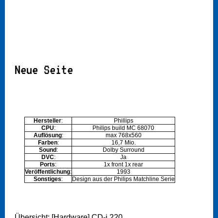
Neue Seite
Hersteller
:
Phillips
CPU
:
Philips build MC 68070
Auflösung
:
max 768x560
Farben
:
16,7 Mio.
Sound
:
Dolby Surround
DVC
:
Ja
Ports
:
1x front 1x rear
Veröffentlichung
:
1993
Sonstiges
:
Design aus der Philips Matchline Serie
Übersicht: [Hardware] CD-i 220