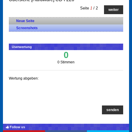
Seite
1
/ 2
weiter
Neue Seite
Screenshots
Userwertung
0
0 Stimmen
Wertung abgeben:
senden
Follow us