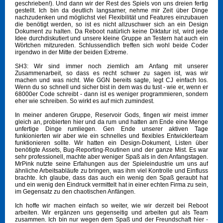
geschrieben!). Und dann wir der Rest des Spiels von uns dreien fertig
gestellt. Ich bin da deutlich langsamer, nehme mir Zeit über Dinge
nachzudenken und möglichst viel Flexibilität und Features einzubauen
die benötigt werden, so ist es nicht allzuschwer sich an ein Design
Dokument zu halten. Da Reboot natürlich keine Diktatur ist, wird jede
Idee durchdiskutiert und unsere kleine Gruppe an Testern hat auch ein
Wörtchen mitzureden. Schlussendlich treffen sich wohl beide Coder
irgendwo in der Mitte der beiden Extreme.
SH3: Wir sind immer noch ziemlich am Anfang mit unserer
Zusammenarbeit, so dass es recht schwer zu sagen ist, was wir
machen und was nicht. Wie GGN bereits sagte, legt CJ einfach los.
Wenn du so schnell und sicher bist in dem was du tust - wie er, wenn er
68000er Code schreibt - dann ist es weniger programmieren, sondern
eher wie schreiben. So wirkt es auf mich zumindest.
In meiner anderen Gruppe, Reservoir Gods, fingen wir meist immer
gleich an, probierten hier und da rum und hatten am Ende eine Menge
unfertige Dinge rumliegen. Gen Ende unserer aktiven Tage
funkionierten wir aber wie ein schnelles und flexibles Entwicklerteam
funktionieren sollte. Wir hatten ein Design-Dokument, Listen über
benötigte Assets, Bug-Reporting-Routinen und der ganze Mist. Es war
sehr professionell, machte aber weniger Spaß als in den Anfangstagen.
MrPink nutzte seine Erfahungen aus der Spieleindustrie um uns auf
ähnliche Arbeitsabläufe zu bringen, was ihm viel Kontrolle und Einfluss
brachte. Ich glaube, dass das auch ein wenig den Spaß geraubt hat
und ein wenig den Eindruck vermittelt hat in einer echten Firma zu sein,
im Gegensatz zu den chaotischen Anfängen.
Ich hoffe wir machen einfach so weiter, wie wir derzeit bei Reboot
arbeiten. Wir ergänzen uns gegenseitig und arbeiten gut als Team
zusammen. Ich bin nur wegen dem Spaß und der Freundschaft hier -