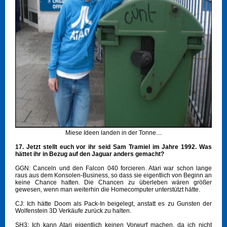
Miese Ideen landen in der Tonne....
17. Jetzt stellt euch vor ihr seid Sam Tramiel im Jahre 1992. Was
hättet ihr in Bezug auf den Jaguar anders gemacht?
GGN: Canceln und den Falcon 040 forcieren. Atari war schon lange
raus aus dem Konsolen-Business, so dass sie eigentlich von Beginn an
keine Chance hatten. Die Chancen zu überleben wären größer
gewesen, wenn man weiterhin die Homecomputer unterstützt hätte.
CJ: Ich hätte Doom als Pack-In beigelegt, anstatt es zu Gunsten der
Wolfenstein 3D Verkäufe zurück zu halten.
SH3: Ich kann Atari eigentlich keinen Vorwurf machen, da ich nicht