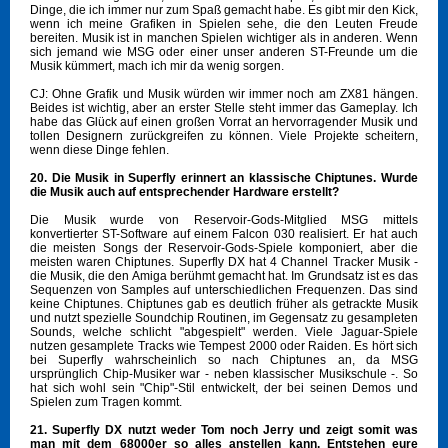
Dinge, die ich immer nur zum Spaß gemacht habe. Es gibt mir den Kick,
wenn ich meine Grafiken in Spielen sehe, die den Leuten Freude
bereiten. Musik ist in manchen Spielen wichtiger als in anderen. Wenn
sich jemand wie MSG oder einer unser anderen ST-Freunde um die
Musik kümmert, mach ich mir da wenig sorgen.
CJ: Ohne Grafik und Musik würden wir immer noch am ZX81 hängen.
Beides ist wichtig, aber an erster Stelle steht immer das Gameplay. Ich
habe das Glück auf einen großen Vorrat an hervorragender Musik und
tollen Designern zurückgreifen zu können. Viele Projekte scheitern,
wenn diese Dinge fehlen.
20. Die Musik in Superfly erinnert an klassische Chiptunes. Wurde
die Musik auch auf entsprechender Hardware erstellt?
Die Musik wurde von Reservoir-Gods-Mitglied MSG mittels
konvertierter ST-Software auf einem Falcon 030 realisiert. Er hat auch
die meisten Songs der Reservoir-Gods-Spiele komponiert, aber die
meisten waren Chiptunes. Superfly DX hat 4 Channel Tracker Musik -
die Musik, die den Amiga berühmt gemacht hat. Im Grundsatz ist es das
Sequenzen von Samples auf unterschiedlichen Frequenzen. Das sind
keine Chiptunes. Chiptunes gab es deutlich früher als getrackte Musik
und nutzt spezielle Soundchip Routinen, im Gegensatz zu gesampleten
Sounds, welche schlicht "abgespielt" werden. Viele Jaguar-Spiele
nutzen gesamplete Tracks wie Tempest 2000 oder Raiden. Es hört sich
bei Superfly wahrscheinlich so nach Chiptunes an, da MSG
ursprünglich Chip-Musiker war - neben klassischer Musikschule -. So
hat sich wohl sein "Chip"-Stil entwickelt, der bei seinen Demos und
Spielen zum Tragen kommt.
21. Superfly DX nutzt weder Tom noch Jerry und zeigt somit was
man mit dem 68000er so alles anstellen kann. Entstehen eure