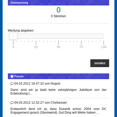
Userwertung
0
0 Stimmen
Wertung abgeben:
0
25
50
75
100
senden
Forum
04.03.2012 16:47:32
von
Nognir:
Dann sind wir ja bald beim zehnjährigen Jubiläum von der
Entwicklung:)...
04.03.2012 12:32:27
von
Chefsessel:
Erstaunlich fand ich ja, dass Duranik schon 2004 vom DC
Engagement sprach (Sturmwind). Gut Ding will Weile haben ...