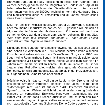
Hardware-Bugs, und die Dev-Tools könnten besser sein. Aber die Tools
werden besser, genauso wie die Möglichkeiten Code in den Jaguar zu
laden. Also bewaffne dich mit den Dev-Handbüchern, misch es mit
einer guten Kenntnis der 68000er Architektur, kenn die Hardware-Bugs
und Möglichkeiten diese zu umschiffen und du kannst extrem schell
deine Ideen umsetzen.
SH3: Ich bin nicht wirklich qualifiziert darauf zu antworten, schildere
aber mal meine Eindrücke: Ich hab es bei CJ gesehen wie einfach es
ist, wenn du die Stärken der Hardware nutzt. CJ beeindruckt mich wie
schnell er Code auf dem Jaguar zum Laufen bekommt. Er sagt öfter:
"
Das hätte mich nun Wochen auf einem ST oder einem Falcon
gekostet, auf dem Jaguar waren es 2 Stunden
".
Ich glaube einige Jaguar-Fans, möglicherweise die, sie seit 1993 dabei
sind, sehen die Welt noch wie 1993. Manche besitzen keine aktuellen
Konsolen und sehen sich nicht als Retro-Gamer. Nun, es ist 2010. Wir
tragen keine Raumanzüge, fliegen nicht im Auto zur Arbeit, spielen aber
wunderschöne 3D Games mit 60fps, Spiele welche man sich vor 17
Jahren nicht einmal vorstellen konnte. Heute, im Jahre 2010, ist der
Jaguar eine Retro-Konsole, welche eine gesunde Community an
Homebrew-Entwicklern haben sollte, die Spiele in der Freizeit erstellen.
Aus irgendeinem Grund ist das aber nicht so.
Möglicherweise ist das so, weil einige Leute in der Szene mit einer
gesunden Arroganz vorgehen, nämlich dass alles "Retro" oder
"oldschoolige" nicht wert ist auf dem "64Bit Interactive Multimedia
System" zu laufen. Wahrscheinlich ist das einer der Hauptgründe des
Mangels an vernünftiger Entwickler-Hardware - zumindest bis vor
kurzer Zeit. Ich bin dafür Grenzen auszuloten und ich kann den Reiz
verstehen, den Jaguar Dinge anstellen zu lassen, für die die Hardware
nicht ausgelegt ist. Aber aus Sicht eines Demo-Coders denke ich, dass