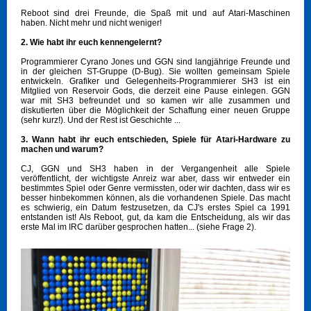
Reboot sind drei Freunde, die Spaß mit und auf Atari-Maschinen
haben. Nicht mehr und nicht weniger!
2. Wie habt ihr euch kennengelernt?
Programmierer Cyrano Jones und GGN sind langjährige Freunde und
in der gleichen ST-Gruppe (D-Bug). Sie wollten gemeinsam Spiele
entwickeln. Grafiker und Gelegenheits-Programmierer SH3 ist ein
Mitglied von Reservoir Gods, die derzeit eine Pause einlegen. GGN
war mit SH3 befreundet und so kamen wir alle zusammen und
diskutierten über die Möglichkeit der Schaffung einer neuen Gruppe
(sehr kurz!). Und der Rest ist Geschichte ...
3. Wann habt ihr euch entschieden, Spiele für Atari-Hardware zu
machen und warum?
CJ, GGN und SH3 haben in der Vergangenheit alle Spiele
veröffentlicht, der wichtigste Anreiz war aber, dass wir entweder ein
bestimmtes Spiel oder Genre vermissten, oder wir dachten, dass wir es
besser hinbekommen können, als die vorhandenen Spiele. Das macht
es schwierig, ein Datum festzusetzen, da CJ's erstes Spiel ca 1991
entstanden ist! Als Reboot, gut, da kam die Entscheidung, als wir das
erste Mal im IRC darüber gesprochen hatten... (siehe Frage 2).