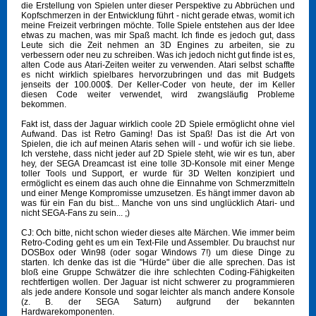
die Erstellung von Spielen unter dieser Perspektive zu Abbrüchen und
Kopfschmerzen in der Entwicklung führt - nicht gerade etwas, womit ich
meine Freizeit verbringen möchte. Tolle Spiele entstehen aus der Idee
etwas zu machen, was mir Spaß macht. Ich finde es jedoch gut, dass
Leute sich die Zeit nehmen an 3D Engines zu arbeiten, sie zu
verbessern oder neu zu schreiben. Was ich jedoch nicht gut finde ist es,
alten Code aus Atari-Zeiten weiter zu verwenden. Atari selbst schaffte
es nicht wirklich spielbares hervorzubringen und das mit Budgets
jenseits der 100.000$. Der Keller-Coder von heute, der im Keller
diesen Code weiter verwendet, wird zwangsläufig Probleme
bekommen.
Fakt ist, dass der Jaguar wirklich coole 2D Spiele ermöglicht ohne viel
Aufwand. Das ist Retro Gaming! Das ist Spaß! Das ist die Art von
Spielen, die ich auf meinen Ataris sehen will - und wofür ich sie liebe.
Ich verstehe, dass nicht jeder auf 2D Spiele steht, wie wir es tun, aber
hey, der SEGA Dreamcast ist eine tolle 3D-Konsole mit einer Menge
toller Tools und Support, er wurde für 3D Welten konzipiert und
ermöglicht es einem das auch ohne die Einnahme von Schmerzmitteln
und einer Menge Kompromisse umzusetzen. Es hängt immer davon ab
was für ein Fan du bist... Manche von uns sind unglücklich Atari- und
nicht SEGA-Fans zu sein... ;)
CJ: Och bitte, nicht schon wieder dieses alte Märchen. Wie immer beim
Retro-Coding geht es um ein Text-File und Assembler. Du brauchst nur
DOSBox oder Win98 (oder sogar Windows 7!) um diese Dinge zu
starten. Ich denke das ist die "Hürde" über die alle sprechen. Das ist
bloß eine Gruppe Schwätzer die ihre schlechten Coding-Fähigkeiten
rechtfertigen wollen. Der Jaguar ist nicht schwerer zu programmieren
als jede andere Konsole und sogar leichter als manch andere Konsole
(z. B. der SEGA Saturn) aufgrund der bekannten
Hardwarekomponenten.