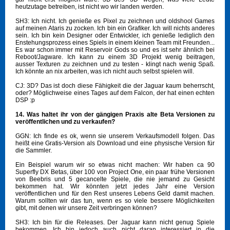
heutzutage betreiben, ist nicht wo wir landen werden.
SH3: Ich nicht. Ich genieße es Pixel zu zeichnen und oldshool Games
auf meinen Ataris zu zocken. Ich bin ein Grafiker. Ich will nichts anderes
sein. Ich bin kein Designer oder Entwickler, ich genieße lediglich den
Enstehungsprozess eines Spiels in einem kleinen Team mit Freunden...
Es war schon immer mit Reservoir Gods so und es ist sehr ähnlich bei
Reboot/Jagware. Ich kann zu einem 3D Projekt wenig beitragen,
ausser Texturen zu zeichnen und zu testen - klingt nach wenig Spaß.
Ich könnte an nix arbeiten, was ich nicht auch selbst spielen will.
CJ: 3D? Das ist doch diese Fähigkeit die der Jaguar kaum beherrscht,
oder? Möglichweise eines Tages auf dem Falcon, der hat einen echten
DSP :p
14. Was haltet ihr von der gängigen Praxis alte Beta Versionen zu
veröffentlichen und zu verkaufen?
GGN: Ich finde es ok, wenn sie unserem Verkaufsmodell folgen. Das
heißt eine Gratis-Version als Download und eine physische Version für
die Sammler.
Ein Beispiel warum wir so etwas nicht machen: Wir haben ca 90
Superfly DX Betas, über 100 von Project One, ein paar frühe Versionen
von Beebris und 5 gecancelte Spiele, die nie jemand zu Gesicht
bekommen hat. Wir könnten jetzt jedes Jahr eine Version
veröffentlichen und für den Rest unseres Lebens Geld damit machen.
Warum sollten wir das tun, wenn es so viele bessere Möglichkeiten
gibt, mit denen wir unsere Zeit verbringen können?
SH3: Ich bin für die Releases. Der Jaguar kann nicht genug Spiele
bekommen. Ich bin jedoch auch nicht daran interessiert in die