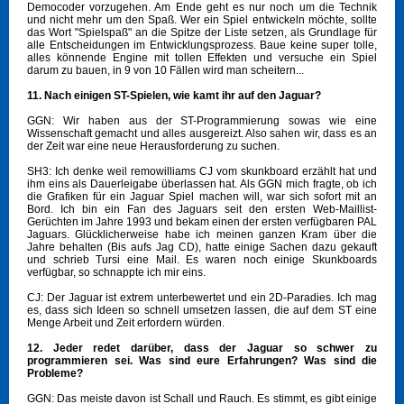
Democoder vorzugehen. Am Ende geht es nur noch um die Technik
und nicht mehr um den Spaß. Wer ein Spiel entwickeln möchte, sollte
das Wort "Spielspaß" an die Spitze der Liste setzen, als Grundlage für
alle Entscheidungen im Entwicklungsprozess. Baue keine super tolle,
alles könnende Engine mit tollen Effekten und versuche ein Spiel
darum zu bauen, in 9 von 10 Fällen wird man scheitern...
11. Nach einigen ST-Spielen, wie kamt ihr auf den Jaguar?
GGN: Wir haben aus der ST-Programmierung sowas wie eine
Wissenschaft gemacht und alles ausgereizt. Also sahen wir, dass es an
der Zeit war eine neue Herausforderung zu suchen.
SH3: Ich denke weil remowilliams CJ vom skunkboard erzählt hat und
ihm eins als Dauerleigabe überlassen hat. Als GGN mich fragte, ob ich
die Grafiken für ein Jaguar Spiel machen will, war sich sofort mit an
Bord. Ich bin ein Fan des Jaguars seit den ersten Web-Maillist-
Gerüchten im Jahre 1993 und bekam einen der ersten verfügbaren PAL
Jaguars. Glücklicherweise habe ich meinen ganzen Kram über die
Jahre behalten (Bis aufs Jag CD), hatte einige Sachen dazu gekauft
und schrieb Tursi eine Mail. Es waren noch einige Skunkboards
verfügbar, so schnappte ich mir eins.
CJ: Der Jaguar ist extrem unterbewertet und ein 2D-Paradies. Ich mag
es, dass sich Ideen so schnell umsetzen lassen, die auf dem ST eine
Menge Arbeit und Zeit erfordern würden.
12. Jeder redet darüber, dass der Jaguar so schwer zu
programmieren sei. Was sind eure Erfahrungen? Was sind die
Probleme?
GGN: Das meiste davon ist Schall und Rauch. Es stimmt, es gibt einige