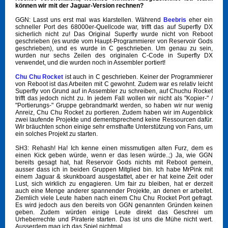
können wir mit der Jaguar-Version rechnen?
GGN: Lasst uns erst mal was klarstellen. Während
Beebris
eher ein
schneller Port des 68000er-Quellcode war, trifft das auf Superfly DX
sicherlich nicht zu! Das Original Superfly wurde nicht von Reboot
geschrieben (es wurde vom Haupt-Programmierer von Reservoir Gods
geschrieben), und es wurde in C geschrieben. Um genau zu sein,
wurden nur sechs Zeilen des originalen C-Code in Superfly DX
verwendet, und die wurden noch in Assembler portiert!
Chu Chu Rocket
ist auch in C geschrieben. Keiner der Programmierer
von Reboot ist das Arbeiten mit C gewohnt. Zudem war es relativ leicht
Superfly von Grund auf in Assembler zu schreiben, auf Chuchu Rocket
trifft das jedoch nicht zu. In jedem Fall wollen wir nicht als "Kopier-" /
"Portierungs-" Gruppe gebrandmarkt werden, so haben wir nur wenig
Anreiz, Chu Chu Rocket zu portieren. Zudem haben wir im Augenblick
zwei laufende Projekte und dementsprechend keine Ressourcen dafür.
Wir bräuchten schon einige sehr ernsthafte Unterstützung von Fans, um
ein solches Projekt zu starten.
SH3: Rehash! Ha! Ich kenne einen missmutigen alten Furz, dem es
einen Kick geben würde, wenn er das lesen würde..;) Ja, wie GGN
bereits gesagt hat, hat Reservoir Gods nichts mit Reboot gemein,
ausser dass ich in beiden Gruppen Mitglied bin. Ich habe MrPink mit
einem Jaguar & skunkboard ausgestattet, aber er hat keine Zeit oder
Lust, sich wirklich zu engagieren. Um fair zu bleiben, hat er derzeit
auch eine Menge anderer spannender Projekte, an denen er arbeitet.
Ziemlich viele Leute haben nach einem Chu Chu Rocket Port gefragt.
Es wird jedoch aus den bereits von GGN genannten Gründen keinen
geben. Zudem würden einige Leute direkt das Geschrei um
Urheberrechte und Piraterie starten. Das ist uns die Mühe nicht wert.
Ausserdem mag ich das Spiel nichtmal...