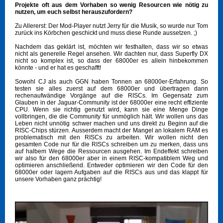
Projekte oft aus dem Vorhaben so wenig Resourcen wie nötig zu
nutzen, um euch selbst herauszufordern?
Zu Allererst: Der Mod-Player nutzt Jerry für die Musik, so wurde nur Tom
zurück ins Körbchen geschickt und muss diese Runde aussetzen. ;)
Nachdem das geklärt ist, möchten wir festhalten, dass wir so etwas
nicht als generelle Regel ansehen. Wir dachten nur, dass Superfly DX
nicht so komplex ist, so dass der 68000er es allein hinbekommen
könnte - und er hat es geschafft!
Sowohl CJ als auch GGN haben Tonnen an 68000er-Erfahrung. So
testen sie alles zuerst auf dem 68000er und übertragen dann
rechenaufwändige Vorgänge auf die RISCs. Im Gegensatz zum
Glauben in der Jaguar-Community ist der 68000er eine recht effiziente
CPU. Wenn sie richtig genutzt wird, kann sie eine Menge Dinge
vollbringen, die die Community für unmöglich hält. Wir wollen uns das
Leben nicht unnötig schwer machen und uns direkt zu Beginn auf die
RISC-Chips stürzen. Ausserdem macht der Mangel an lokalem RAM es
problematisch mit den RISCs zu arbeiten. Wir wollen nicht den
gesamten Code nur für die RISCs schreiben um zu merken, dass uns
auf halbem Wege die Ressourcen ausgehen. Im Endeffekt schreiben
wir also für den 68000er aber in einem RISC-kompatiblem Weg und
optimieren anschließend. Entweder optimieren wir den Code für den
68000er oder lagern Aufgaben auf die RISCs aus und das klappt für
unsere Vorhaben ganz prächtig!