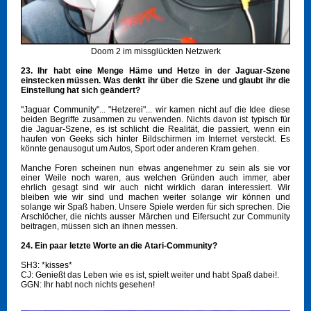
Doom 2 im missglückten Netzwerk
23. Ihr habt eine Menge Häme und Hetze in der Jaguar-Szene
einstecken müssen. Was denkt ihr über die Szene und glaubt ihr die
Einstellung hat sich geändert?
"Jaguar Community"... "Hetzerei"... wir kamen nicht auf die Idee diese
beiden Begriffe zusammen zu verwenden. Nichts davon ist typisch für
die Jaguar-Szene, es ist schlicht die Realität, die passiert, wenn ein
haufen von Geeks sich hinter Bildschirmen im Internet versteckt. Es
könnte genausogut um Autos, Sport oder anderen Kram gehen.
Manche Foren scheinen nun etwas angenehmer zu sein als sie vor
einer Weile noch waren, aus welchen Gründen auch immer, aber
ehrlich gesagt sind wir auch nicht wirklich daran interessiert. Wir
bleiben wie wir sind und machen weiter solange wir können und
solange wir Spaß haben. Unsere Spiele werden für sich sprechen. Die
Arschlöcher, die nichts ausser Märchen und Eifersucht zur Community
beitragen, müssen sich an ihnen messen.
24. Ein paar letzte Worte an die Atari-Community?
SH3: *kisses*
CJ: Genießt das Leben wie es ist, spielt weiter und habt Spaß dabei!.
GGN: Ihr habt noch nichts gesehen!