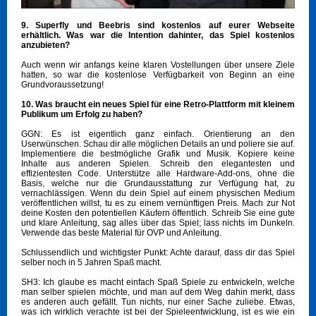
9. Superfly und Beebris sind kostenlos auf eurer Webseite
erhältlich. Was war die Intention dahinter, das Spiel kostenlos
anzubieten?
Auch wenn wir anfangs keine klaren Vostellungen über unsere Ziele
hatten, so war die kostenlose Verfügbarkeit von Beginn an eine
Grundvoraussetzung!
10. Was braucht ein neues Spiel für eine Retro-Plattform mit kleinem
Publikum um Erfolg zu haben?
GGN: Es ist eigentlich ganz einfach. Orientierung an den
Userwünschen. Schau dir alle möglichen Details an und poliere sie auf.
Implementiere die bestmögliche Grafik und Musik. Kopiere keine
Inhalte aus anderen Spielen. Schreib den elegantesten und
effizientesten Code. Unterstütze alle Hardware-Add-ons, ohne die
Basis, welche nur die Grundausstattung zur Verfügung hat, zu
vernachlässigen. Wenn du dein Spiel auf einem physischen Medium
veröffentlichen willst, tu es zu einem vernünftigen Preis. Mach zur Not
deine Kosten den potentiellen Käufern öffentlich. Schreib Sie eine gute
und klare Anleitung, sag alles über das Spiel; lass nichts im Dunkeln.
Verwende das beste Material für OVP und Anleitung.
Schlussendlich und wichtigster Punkt: Achte darauf, dass dir das Spiel
selber noch in 5 Jahren Spaß macht.
SH3: Ich glaube es macht einfach Spaß Spiele zu entwickeln, welche
man selber spielen möchte, und man auf dem Weg dahin merkt, dass
es anderen auch gefällt. Tun nichts, nur einer Sache zuliebe. Etwas,
was ich wirklich verachte ist bei der Spieleentwicklung, ist es wie ein