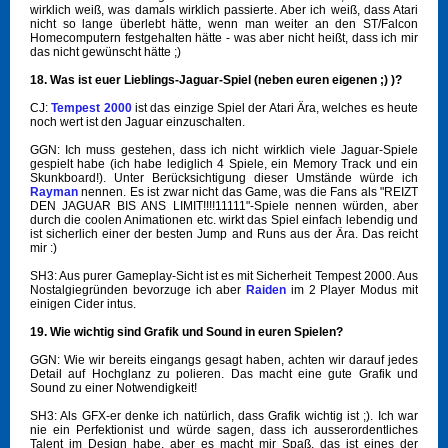
wirklich weiß, was damals wirklich passierte. Aber ich weiß, dass Atari
nicht so lange überlebt hätte, wenn man weiter an den ST/Falcon
Homecomputern festgehalten hätte - was aber nicht heißt, dass ich mir
das nicht gewünscht hätte ;)
18. Was ist euer Lieblings-Jaguar-Spiel (neben euren eigenen ;) )?
CJ:
Tempest 2000
ist das einzige Spiel der Atari Ära, welches es heute
noch wert ist den Jaguar einzuschalten.
GGN: Ich muss gestehen, dass ich nicht wirklich viele Jaguar-Spiele
gespielt habe (ich habe lediglich 4 Spiele, ein Memory Track und ein
Skunkboard!). Unter Berücksichtigung dieser Umstände würde ich
Rayman
nennen. Es ist zwar nicht das Game, was die Fans als "REIZT
DEN JAGUAR BIS ANS LIMIT!!!!11111"-Spiele nennen würden, aber
durch die coolen Animationen etc. wirkt das Spiel einfach lebendig und
ist sicherlich einer der besten Jump and Runs aus der Ära. Das reicht
mir :)
SH3: Aus purer Gameplay-Sicht ist es mit Sicherheit Tempest 2000. Aus
Nostalgiegründen bevorzuge ich aber
Raiden
im 2 Player Modus mit
einigen Cider intus.
19. Wie wichtig sind Grafik und Sound in euren Spielen?
GGN: Wie wir bereits eingangs gesagt haben, achten wir darauf jedes
Detail auf Hochglanz zu polieren. Das macht eine gute Grafik und
Sound zu einer Notwendigkeit!
SH3: Als GFX-er denke ich natürlich, dass Grafik wichtig ist ;). Ich war
nie ein Perfektionist und würde sagen, dass ich ausserordentliches
Talent im Design habe, aber es macht mir Spaß, das ist eines der