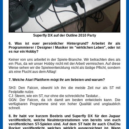
Superfly DX auf der Outline 2010 Party
6. Was ist euer persönlicher Hintergrund? Arbeitet ihr als
Programmierer / Designer / Musiker im "wirklichen Leben", oder ist
es nur ein Hobby?
Keiner von uns arbeitet in der Spiele-Branche. Wir betrachten dies als
ein Plus, da wir unser Hobby nicht mit der Arbeit vermischen. Auf diese
Weise sehen wir die Spieleentwicklung nicht als lästige Pflicht, sondern
als eine Flucht aus dem Alltag!
7. Welche Atari Plattform mögt ihr am liebsten und warum?
SH3: Den Falcon, obwohl ich ihn die meiste Zeit nur als ST mit
Festplatte nutze.
CJ: Steem, wie ein ST, nur ohne die schreckliche Tastatur...
GGN: Der Falcon, da ich damit am besten entwickeln kann. Die
verfügbaren Programme sind von hoher Qualität und unglaublich
schnell.
8. Ihr habt vor kurzem Beebris und Superfly DX für den Jaguar
veröffentlicht, welche Neuinterpretationen von bereits von euch
veröffentlichen ST-Spielen sind. Auf dem ST habt ihr auch ChuChu
Rocket veröffentlicht, welches wirklich ausgezeichnet ist. Wann