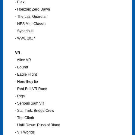
- Elex
- Horizon: Zero Dawn
- The Last Guardian
- NES Mini Classic
- Syberia III
- WWE 2k17
VR
- Alice VR
- Bound
- Eagle Flight
- Here they lie
- Red Bull VR Race
- Rigs
- Serious Sam VR
- Star Trek: Bridge Crew
- The Climb
- Until Dawn: Rush of Blood
- VR Worlds