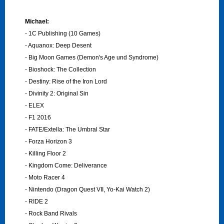
Michael:
- 1C Publishing (10 Games)
- Aquanox: Deep Desent
- Big Moon Games (Demon's Age und Syndrome)
- Bioshock: The Collection
- Destiny: Rise of the Iron Lord
- Divinity 2: Original Sin
- ELEX
- F1 2016
- FATE/Extella: The Umbral Star
- Forza Horizon 3
- Killing Floor 2
- Kingdom Come: Deliverance
- Moto Racer 4
- Nintendo (Dragon Quest VII, Yo-Kai Watch 2)
- RIDE 2
- Rock Band Rivals