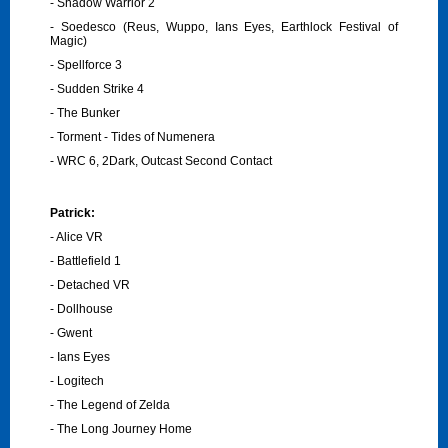
- Shadow Warrior 2
- Soedesco (Reus, Wuppo, Ians Eyes, Earthlock Festival of
Magic)
- Spellforce 3
- Sudden Strike 4
- The Bunker
- Torment - Tides of Numenera
- WRC 6, 2Dark, Outcast Second Contact
Patrick:
- Alice VR
- Battlefield 1
- Detached VR
- Dollhouse
- Gwent
- Ians Eyes
- Logitech
- The Legend of Zelda
- The Long Journey Home