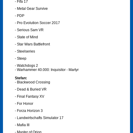
- Fifa 17
- Metal Gear Survive
- PDP
- Pro Evolution Soccer 2017
- Serious Sam VR
- State of Mind
- Star Wars Battlefront
- Steelseries
- Steep
- Watchdogs 2
- Warhammer 40.000: Inquisitor - Martyr
Stefan:
- Blackwood Crossing
- Dead & Buried VR
- Final Fantasy XV
- For Honor
- Forza Horizon 3
- Landwirtschafts Simulator 17
- Mafia III
- Master of Orion